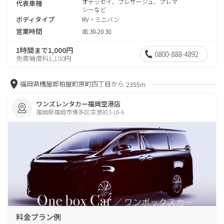
オデッセイ、プレサージュ、プレマ
代表車種
シーなど
ボディタイプ
RV・ミニバン
営業時間
08:30-20:30
1時間まで1,000円
0800-888-4892
免責補償料1,100円
福岡県糟屋郡粕屋町原町四丁目から
2355m
ワンズレンタカー福岡空港店
福岡県福岡市博多区空港前3-16-6
料金プラン例