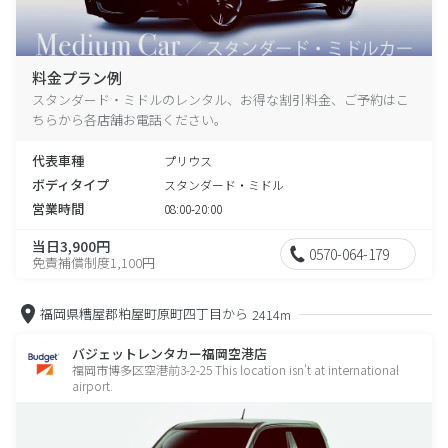
料金プラン例
スタンダード・ミドルのレンタル、お得な割引料金、ご予約はこ
ちらから各店舗お電話ください。
代表車種
プリウス
ボディタイプ
スタンダード・ミドル
営業時間
08:00-20:00
当日3,900円
0570-064-179
免責補償制度1,100円
福岡県糟屋郡粕屋町原町四丁目から
2414m
バジェットレンタカー福岡空港店
福岡市博多区空港前3-2-25 This location isn't at international
airport.