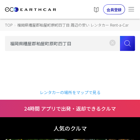
会員登録
TOP
›
福岡県糟屋郡粕屋町原町四丁目 周辺の安い レンタカー Rent-a-Car
レンタカーの場所をマップで見る
24時間 アプリで出発・返却できるクルマ
人気のクルマ