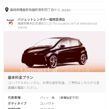
福岡県糟屋郡粕屋町原町四丁目から
2414m
バジェットレンタカー福岡空港店
福岡市博多区空港前3-2-25 This location isn't at international
airport.
基本料金プラン
コンパクトのレンタル、お得な割引料金、ご予約はこちらから各
店舗お電話ください。
代表車種
パッソ 他 （車種指定不可）
ボディタイプ
コンパクト