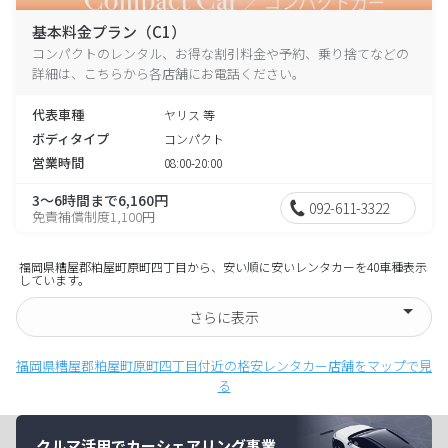
基本料金プラン（C1）
コンパクトのレンタル、お得な割引料金や予約、乗り捨てなどの
詳細は、こちらから各店舗にお電話ください。
代表車種
ヤリス 等
ボディタイプ
コンパクト
営業時間
08:00-20:00
3～6時間まで6,160円
092-611-3322
免責補償制度1,100円
福岡県糟屋郡粕屋町原町四丁目から、安い順に安いレンタカーを40車種表示
しています。
さらに表示
福岡県糟屋郡粕屋町原町四丁目付近の格安レンタカー店舗をマップで見
る
クルマ活用でカーシェアリング事業