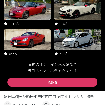
1717人
985人
853人
507人
事前のオンライン本人確認で
当日はすぐに出発できます ♪
始める
福岡県糟屋郡粕屋町原町四丁目 周辺のレンタカー情報
8 レンタカー店舗
40 車種