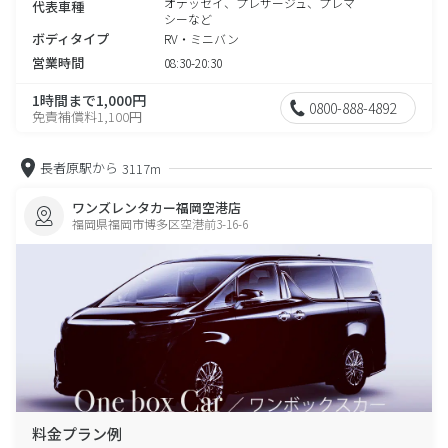
オデッセイ、プレサージュ、プレマ
代表車種
シーなど
ボディタイプ
RV・ミニバン
営業時間
08:30-20:30
1時間まで1,000円
0800-888-4892
免責補償料1,100円
長者原駅から
3117m
ワンズレンタカー福岡空港店
福岡県福岡市博多区空港前3-16-6
料金プラン例