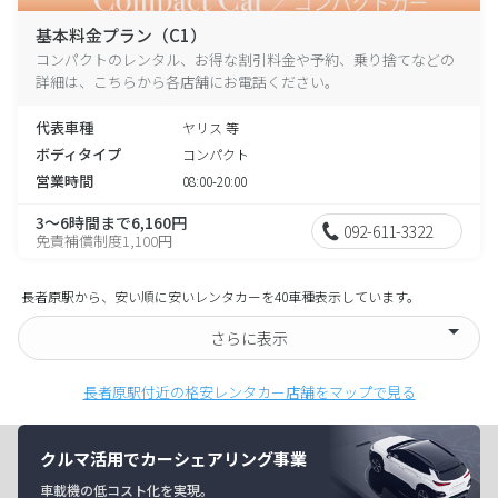
基本料金プラン（C1）
コンパクトのレンタル、お得な割引料金や予約、乗り捨てなどの
詳細は、こちらから各店舗にお電話ください。
代表車種
ヤリス 等
ボディタイプ
コンパクト
営業時間
08:00-20:00
3～6時間まで6,160円
092-611-3322
免責補償制度1,100円
長者原駅から、安い順に安いレンタカーを40車種表示しています。
さらに表示
長者原駅付近の格安レンタカー店舗をマップで見る
クルマ活用でカーシェアリング事業
車載機の低コスト化を実現。