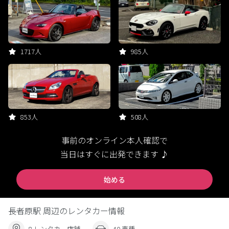
1717人
985人
853人
508人
事前のオンライン本人確認で
当日はすぐに出発できます ♪
始める
長者原駅 周辺のレンタカー情報
8 レンタカー店舗
40 車種