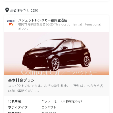
長者原駅から
3250m
バジェットレンタカー福岡空港店
福岡市博多区空港前3-2-25 This location isn't at international
airport.
基本料金プラン
コンパクトのレンタル、お得な割引料金、ご予約はこちらから各
店舗お電話ください。
代表車種
パッソ 他 （車種指定不可）
ボディタイプ
コンパクト