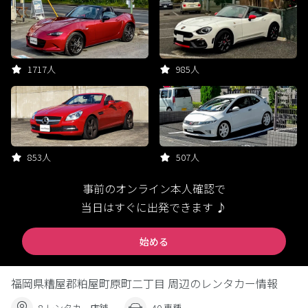
1717人
985人
853人
507人
事前のオンライン本人確認で
当日はすぐに出発できます ♪
始める
福岡県糟屋郡粕屋町原町二丁目 周辺のレンタカー情報
8 レンタカー店舗
40 車種