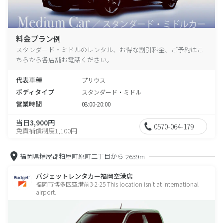
料金プラン例
スタンダード・ミドルのレンタル、お得な割引料金、ご予約はこ
ちらから各店舗お電話ください。
代表車種
プリウス
ボディタイプ
スタンダード・ミドル
営業時間
08:00-20:00
当日3,900円
0570-064-179
免責補償制度1,100円
福岡県糟屋郡粕屋町原町二丁目から
2639m
バジェットレンタカー福岡空港店
福岡市博多区空港前3-2-25 This location isn't at international
airport.