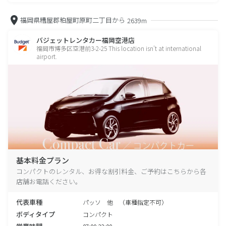
福岡県糟屋郡粕屋町原町二丁目から
2639m
バジェットレンタカー福岡空港店
福岡市博多区空港前3-2-25 This location isn't at international
airport.
基本料金プラン
コンパクトのレンタル、お得な割引料金、ご予約はこちらから各
店舗お電話ください。
代表車種
パッソ 他 （車種指定不可）
ボディタイプ
コンパクト