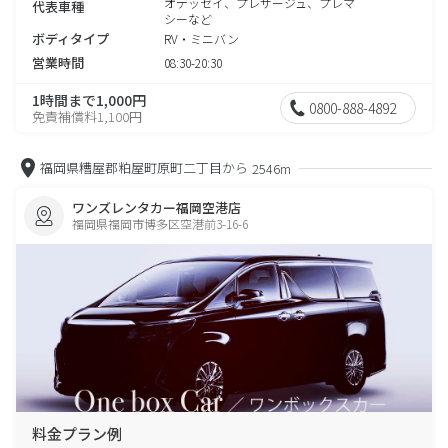
オデッセイ、プレサージュ、プレマ
代表車種
シーなど
ボディタイプ
RV・ミニバン
営業時間
08:30-20:30
1時間まで1,000円
0800-888-4892
免責補償料1,100円
福岡県糟屋郡粕屋町原町二丁目から
2546m
ワンズレンタカー福岡空港店
福岡県福岡市博多区空港前3-16-6
料金プラン例