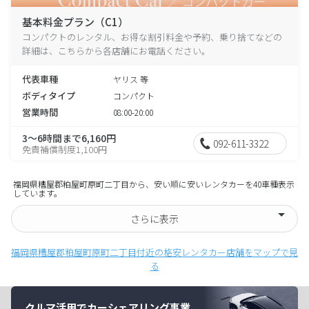
基本料金プラン（C1）
コンパクトのレンタル、お得な割引料金や予約、乗り捨てなどの
詳細は、こちらから各店舗にお電話ください。
代表車種
ヤリス 等
ボディタイプ
コンパクト
営業時間
08:00-20:00
3～6時間まで6,160円
092-611-3322
免責補償制度1,100円
福岡県糟屋郡粕屋町原町二丁目から、安い順に安いレンタカーを40車種表示
しています。
さらに表示
福岡県糟屋郡粕屋町原町二丁目付近の格安レンタカー店舗をマップで見
る
クルマ活用でカーシェアリング事業