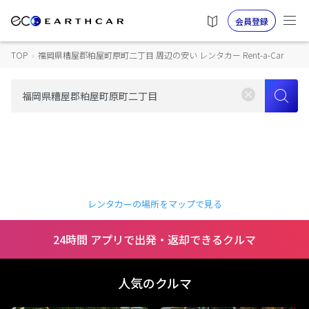
会員登録
TOP
›
福岡県糟屋郡粕屋町原町二丁目 周辺の安い レンタカー Rent-a-Car
レンタカーの場所をマップで見る
24時間 アプリで出発・返却できるクルマ
人気のクルマ