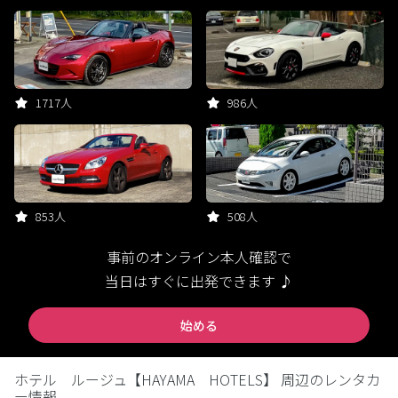
1717人
986人
853人
508人
事前のオンライン本人確認で
当日はすぐに出発できます ♪
始める
ホテル ルージュ【HAYAMA HOTELS】 周辺のレンタカ
ー情報