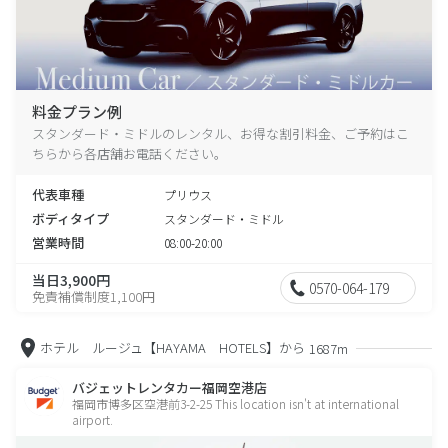
料金プラン例
スタンダード・ミドルのレンタル、お得な割引料金、ご予約はこ
ちらから各店舗お電話ください。
代表車種
プリウス
ボディタイプ
スタンダード・ミドル
営業時間
08:00-20:00
当日3,900円
0570-064-179
免責補償制度1,100円
ホテル ルージュ【HAYAMA HOTELS】から
1687m
バジェットレンタカー福岡空港店
福岡市博多区空港前3-2-25 This location isn't at international
airport.