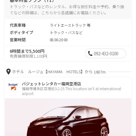
トラック・バスなどのレンタル、お得な割引料金や予約、乗り捨
てなどの詳細は、こちらから各店舗にお電話ください。
代表車種
ライトエーストラック 等
ボディタイプ
トラック・バスなど
営業時間
08:00-20:00
6時間まで5,500円
092-432-0100
免責補償制度1,100円
ホテル ルージュ【HAYAMA HOTELS】から
1687m
バジェットレンタカー福岡空港店
福岡市博多区空港前3-2-25 This location isn't at international
airport.