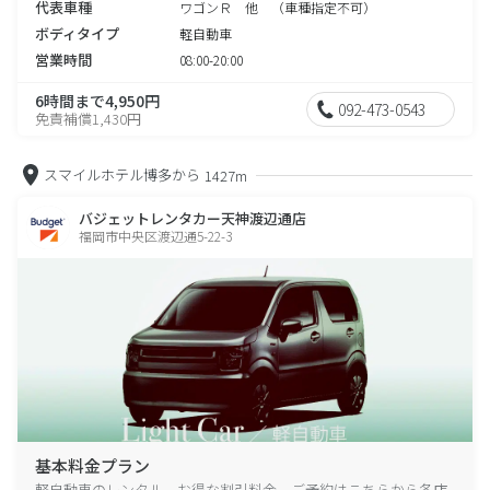
代表車種
ワゴンＲ 他 （車種指定不可）
ボディタイプ
軽自動車
営業時間
08:00-20:00
6時間まで4,950円
092-473-0543
免責補償1,430円
スマイルホテル博多から
1427m
バジェットレンタカー天神渡辺通店
福岡市中央区渡辺通5-22-3
基本料金プラン
軽自動車のレンタル、お得な割引料金、ご予約はこちらから各店