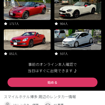
1717人
984人
852人
507人
事前のオンライン本人確認で
当日はすぐに出発できます ♪
始める
スマイルホテル博多 周辺のレンタカー情報
10 レンタカー店舗
40 車種