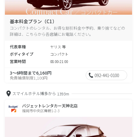
基本料金プラン（C1）
コンパクトのレンタル、お得な割引料金や予約、乗り捨てなどの
詳細は、こちらから各店舗にお電話ください。
代表車種
ヤリス 等
ボディタイプ
コンパクト
営業時間
08:00-21:00
3～6時間まで6,160円
092-441-0100
免責補償制度1,100円
スマイルホテル博多から
1393m
バジェットレンタカー天神北店
福岡市中央区舞鶴1-2-3