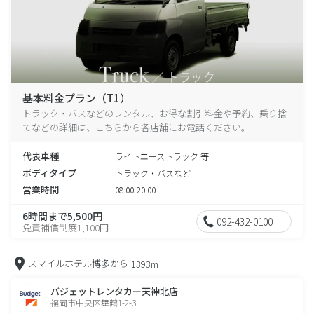
基本料金プラン（T1）
トラック・バスなどのレンタル、お得な割引料金や予約、乗り捨
てなどの詳細は、こちらから各店舗にお電話ください。
代表車種
ライトエーストラック 等
ボディタイプ
トラック・バスなど
営業時間
08:00-20:00
6時間まで5,500円
092-432-0100
免責補償制度1,100円
スマイルホテル博多から
1393m
バジェットレンタカー天神北店
福岡市中央区舞鶴1-2-3