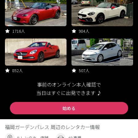
1716人
984人
852人
507人
事前のオンライン本人確認で
当日はすぐに出発できます ♪
始める
福岡ガーデンパレス 周辺のレンタカー情報
9 レンタカー店舗
40 車種