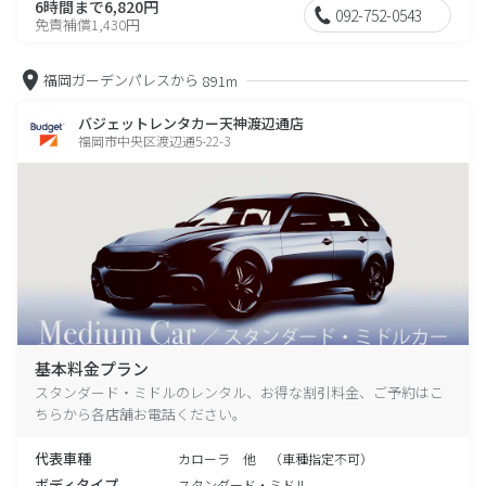
6時間まで6,820円
092-752-0543
免責補償1,430円
福岡ガーデンパレスから
891m
バジェットレンタカー天神渡辺通店
福岡市中央区渡辺通5-22-3
基本料金プラン
スタンダード・ミドルのレンタル、お得な割引料金、ご予約はこ
ちらから各店舗お電話ください。
代表車種
カローラ 他 （車種指定不可）
ボディタイプ
スタンダード・ミドル