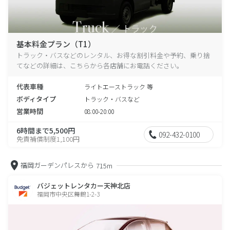
基本料金プラン（T1）
トラック・バスなどのレンタル、お得な割引料金や予約、乗り捨
てなどの詳細は、こちらから各店舗にお電話ください。
代表車種
ライトエーストラック 等
ボディタイプ
トラック・バスなど
営業時間
08:00-20:00
6時間まで5,500円
092-432-0100
免責補償制度1,100円
福岡ガーデンパレスから
715m
バジェットレンタカー天神北店
福岡市中央区舞鶴1-2-3