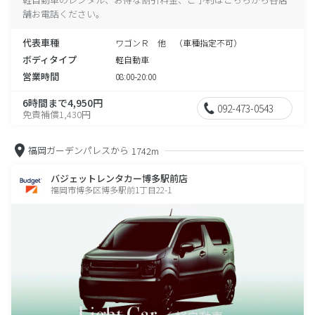
舗お電話ください。
代表車種
ワゴンＲ 他 （車種指定不可）
ボディタイプ
軽自動車
営業時間
08:00-20:00
6時間まで4,950円
092-473-0543
免責補償1,430円
福岡ガーデンパレスから
1742m
バジェットレンタカー博多駅前店
福岡市博多区博多駅前1丁目22-1