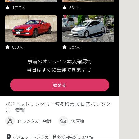
1717人
984人
853人
507人
事前のオンライン本人確認で
当日はすぐに出発できます ♪
始める
バジェットレンタカー博多祇園店 周辺のレンタ
カー情報
14 レンタカー店舗
40 車種
バジェットレンタカー博多祇園店から
3397m