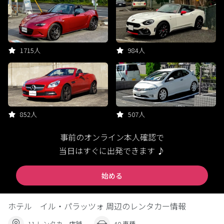
1715人
984人
852人
507人
事前のオンライン本人確認で
当日はすぐに出発できます ♪
始める
ホテル イル・パラッツォ 周辺のレンタカー情報
11 レンタカー店舗
40 車種