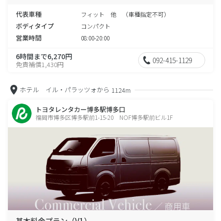
代表車種
フィット 他 （車種指定不可）
ボディタイプ
コンパクト
営業時間
08:00-20:00
6時間まで6,270円
092-415-1129
免責補償1,430円
ホテル イル・パラッツォから
1124m
トヨタレンタカー博多駅博多口
福岡市博多区博多駅前1-15-20 NOF博多駅前ビル1F
基本料金プラン（V1）