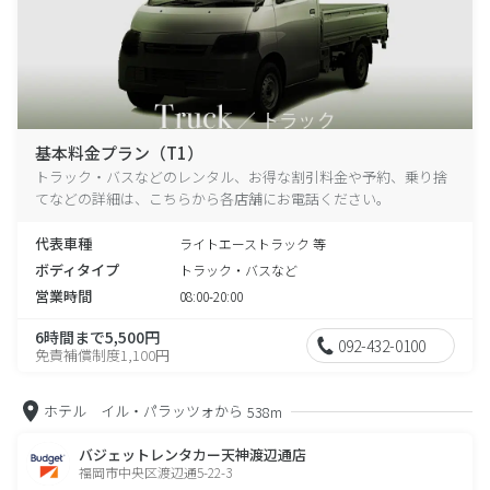
基本料金プラン（T1）
トラック・バスなどのレンタル、お得な割引料金や予約、乗り捨
てなどの詳細は、こちらから各店舗にお電話ください。
代表車種
ライトエーストラック 等
ボディタイプ
トラック・バスなど
営業時間
08:00-20:00
6時間まで5,500円
092-432-0100
免責補償制度1,100円
ホテル イル・パラッツォから
538m
バジェットレンタカー天神渡辺通店
福岡市中央区渡辺通5-22-3