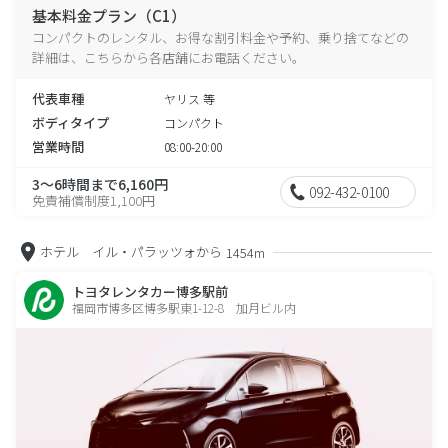
基本料金プラン（C1）
コンパクトのレンタル、お得な割引料金や予約、乗り捨てなどの
詳細は、こちらから各店舗にお電話ください。
代表車種
ヤリス 等
ボディタイプ
コンパクト
営業時間
08:00-20:00
3～6時間まで6,160円
092-432-0100
免責補償制度1,100円
ホテル イル・パラッツォから
1454m
トヨタレンタカー博多駅前
福岡市博多区博多駅東1-12-8 加月ビル内