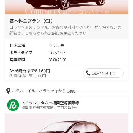
基本料金プラン（C1）
コンパクトのレンタル、お得な割引料金や予約、乗り捨てなどの
詳細は、こちらから各店舗にお電話ください。
代表車種
ヤリス 等
ボディタイプ
コンパクト
営業時間
08:00-21:00
3～6時間まで6,160円
092-441-0100
免責補償制度1,100円
ホテル イル・パラッツォから
3488m
トヨタレンタカー福岡空港国際線
福岡市博多区東那珂二丁目22番3号