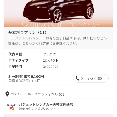
基本料金プラン（C1）
コンパクトのレンタル、お得な割引料金や予約、乗り捨てなどの
詳細は、こちらから各店舗にお電話ください。
代表車種
ヤリス 等
ボディタイプ
コンパクト
営業時間
08:00-20:00
3～6時間まで6,160円
092-778-0100
免責補償制度1,100円
ホテル イル・パラッツォから
538m
バジェットレンタカー天神渡辺通店
福岡市中央区渡辺通5-22-3