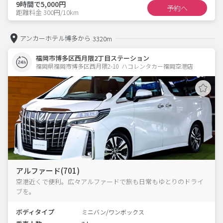
9時間で5,000円
予約へ
距離料金 300円/10km
アンカーホテル博多から
3320m
福岡市博多区西月隈2丁目ステーション
福岡県福岡市博多区西月隈2-10  ハコレンタカー福岡空港店
アルファード(701)
空港近くで便利。広々アルファードで旅も日常もゆとりのドライ
ブを。
ボディタイプ
ミニバン/ワンボックス