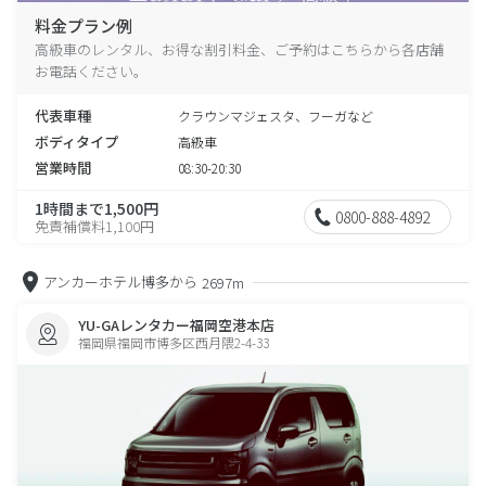
料金プラン例
高級車のレンタル、お得な割引料金、ご予約はこちらから各店舗
お電話ください。
代表車種
クラウンマジェスタ、フーガなど
ボディタイプ
高級車
営業時間
08:30-20:30
1時間まで1,500円
0800-888-4892
免責補償料1,100円
アンカーホテル博多から
2697m
YU-GAレンタカー福岡空港本店
福岡県福岡市博多区西月隈2-4-33