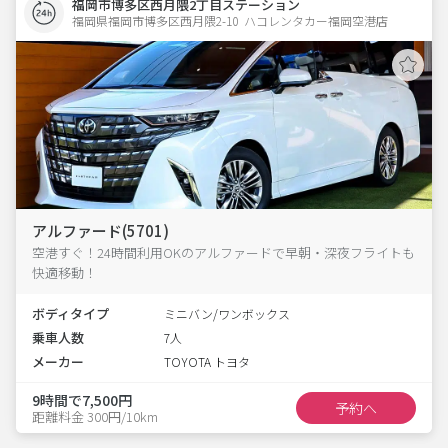
福岡市博多区西月隈2丁目ステーション
福岡県福岡市博多区西月隈2-10  ハコレンタカー福岡空港店
アルファード(5701)
空港すぐ！24時間利用OKのアルファードで早朝・深夜フライトも
快適移動！
ボディタイプ
ミニバン/ワンボックス
乗車人数
7人
メーカー
TOYOTA トヨタ
9時間で7,500円
予約へ
距離料金 300円/10km