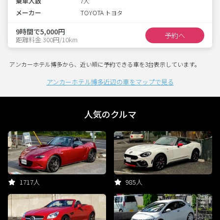
乗車人数
7人
メーカー
TOYOTA トヨタ
9時間で5,000円
予約へ
距離料金 300円/10km
アンカーホテル博多から、近い順に予約できる車を3台表示しています。
アンカーホテル博多近辺の車をマップで見る
人気のクルマ
1717人
985人