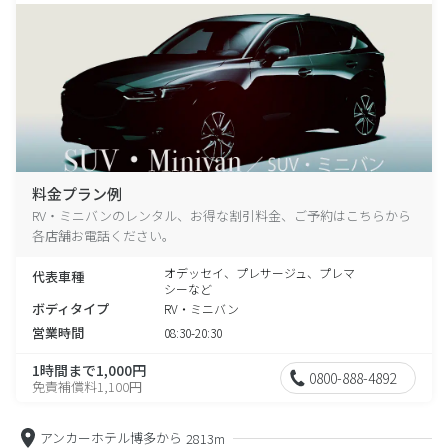
料金プラン例
RV・ミニバンのレンタル、お得な割引料金、ご予約はこちらから
各店舗お電話ください。
オデッセイ、プレサージュ、プレマ
代表車種
シーなど
ボディタイプ
RV・ミニバン
営業時間
08:30-20:30
1時間まで1,000円
0800-888-4892
免責補償料1,100円
アンカーホテル博多から
2813m