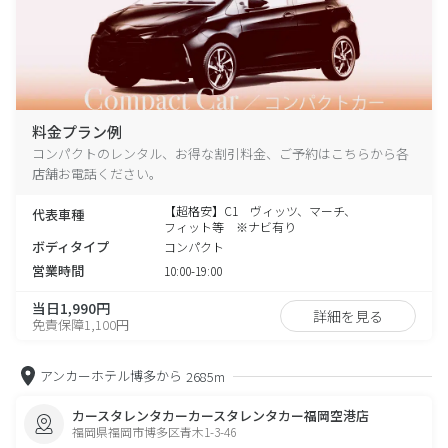
料金プラン例
コンパクトのレンタル、お得な割引料金、ご予約はこちらから各
店舗お電話ください。
【超格安】C1 ヴィッツ、マーチ、
代表車種
フィット等 ※ナビ有り
ボディタイプ
コンパクト
営業時間
10:00-19:00
当日1,990円
詳細を見る
免責保障1,100円
アンカーホテル博多から
2685m
カースタレンタカーカースタレンタカー福岡空港店
福岡県福岡市博多区青木1-3-46