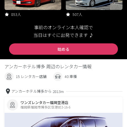
853人
507人
事前のオンライン本人確認で
当日はすぐに出発できます ♪
始める
アンカーホテル博多 周辺のレンタカー情報
15 レンタカー店舗
40 車種
アンカーホテル博多から
2813m
ワンズレンタカー福岡空港店
福岡県福岡市博多区空港前3-16-6