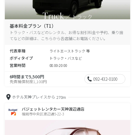
基本料金プラン（T1）
トラック・バスなどのレンタル、お得な割引料金や予約、乗り捨
てなどの詳細は、こちらから各店舗にお電話ください。
代表車種
ライトエーストラック 等
ボディタイプ
トラック・バスなど
営業時間
08:00-20:00
6時間まで5,500円
092-432-0100
免責補償制度1,100円
ホテル天神プレイスから
270m
バジェットレンタカー天神渡辺通店
福岡市中央区渡辺通5-22-3