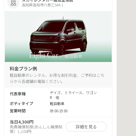
高知県高知市介良乙544-1
料金プラン例
軽自動車のレンタル、お得な割引料金、ご予約はこち
らから各店舗お電話ください。
デイズ、ミライース、ワゴン
代表車種
R 他
ボディタイプ
軽自動車
営業時間
09:00-19:00
当日4,300円
詳細を見る
免責補償制度(あんしん補償制
度）1,100円