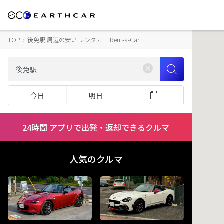
TOP
›
後免駅 周辺の安い レンタカー Rent-a-Car
今日
明日
24時間 アプリで出発・返却できるクルマ
人気のクルマ