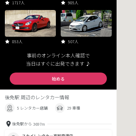
1717人
985人
853人
507人
事前のオンライン本人確認で
当日はすぐに出発できます ♪
始める
後免駅 周辺のレンタカー情報
5 レンタカー店舗
29 車種
後免駅から
3697m
スカイレンタカー高知空港店