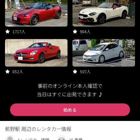
1717人
984人
852人
507人
事前のオンライン本人確認で
当日はすぐに出発できます ♪
始める
薊野駅 周辺のレンタカー情報
4 レンタカー店舗
25 車種