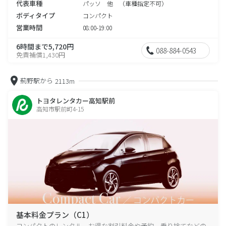
代表車種
パッソ 他 （車種指定不可）
ボディタイプ
コンパクト
営業時間
08:00-19:00
6時間まで5,720円
088-884-0543
免責補償1,430円
薊野駅から
2113m
トヨタレンタカー高知駅前
高知市駅前町4-15
基本料金プラン（C1）
コンパクトのレンタル、お得な割引料金や予約、乗り捨てなどの