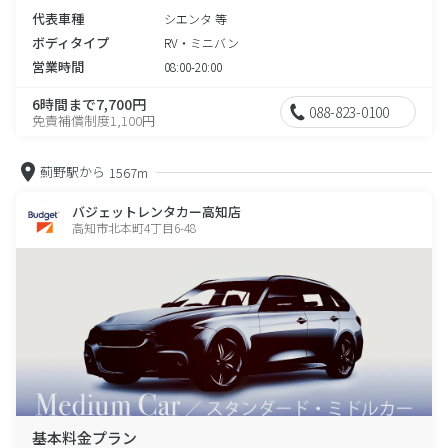
代表車種
シエンタ 等
ボディタイプ
RV・ミニバン
営業時間
08:00-20:00
6時間まで7,700円
088-823-0100
免責補償制度1,100円
薊野駅から
1567m
バジェットレンタカー高知店
高知市北本町4丁目6-48
基本料金プラン