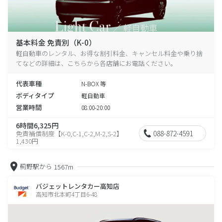
基本料金 免責別（K-0）
軽自動車のレンタル、お得な割引料金、キャンセル料金や乗り捨
てなどの詳細は、こちらから各店舗にお電話ください。
代表車種
N-BOX 等
ボディタイプ
軽自動車
営業時間
08:00-20:00
6時間6,325円
088-872-4591
免責補償制度【K-0,C-1,C-2,M-2,S-2】
1,430円
薊野駅から
1567m
バジェットレンタカー高知店
高知市北本町4丁目6-48