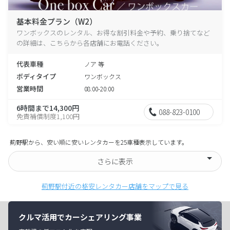
基本料金プラン（W2）
ワンボックスのレンタル、お得な割引料金や予約、乗り捨てなど
の詳細は、こちらから各店舗にお電話ください。
代表車種
ノア 等
ボディタイプ
ワンボックス
営業時間
08:00-20:00
6時間まで14,300円
088-823-0100
免責補償制度1,100円
薊野駅から、安い順に安いレンタカーを25車種表示しています。
さらに表示
薊野駅付近の格安レンタカー店舗をマップで見る
クルマ活用でカーシェアリング事業