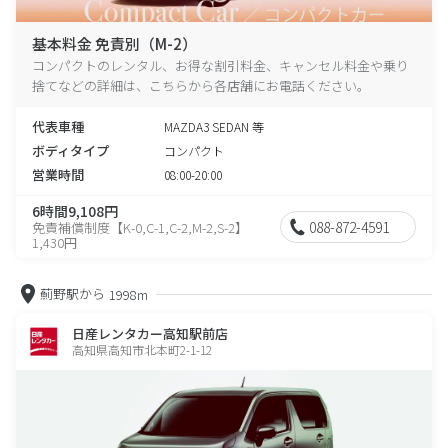
基本料金 免責別（M-2）
コンパクトのレンタル、お得な割引料金、キャンセル料金や乗り
捨てなどの詳細は、こちらから各店舗にお電話ください。
代表車種
MAZDA3 SEDAN 等
ボディタイプ
コンパクト
営業時間
08:00-20:00
6時間9,108円
088-872-4591
免責補償制度【K-0,C-1,C-2,M-2,S-2】
1,430円
薊野駅から
1998m
日産レンタカー高知駅前店
高知県高知市北本町2-1-12