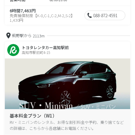
6時間7,463円
088-872-4591
免責補償制度【K-0,C-1,C-2,M-2,S-2】
1,430円
薊野駅から
2113m
トヨタレンタカー高知駅前
高知市駅前町4-15
基本料金プラン（W1）
RV・ミニバンのレンタル、お得な割引料金や予約、乗り捨てなど
の詳細は、こちらから各店舗にお電話ください。