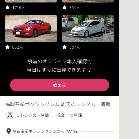
1716人
984人
852人
507人
事前のオンライン本人確認で
当日はすぐに出発できます ♪
始める
福岡帝拳ボクシングジム 周辺のレンタカー情報
5 レンタカー店舗
40 車種
福岡帝拳ボクシングジムから
2880m