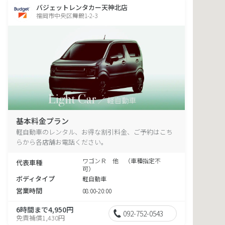
バジェットレンタカー天神北店
福岡市中央区舞鶴1-2-3
基本料金プラン
軽自動車のレンタル、お得な割引料金、ご予約はこち
らから各店舗お電話ください。
ワゴンＲ 他 （車種指定不
代表車種
可）
ボディタイプ
軽自動車
営業時間
08:00-20:00
6時間まで4,950円
092-752-0543
免責補償1,430円