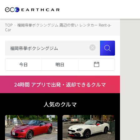
TOP
›
福岡帝拳ボクシングジム 周辺の安い レンタカー Rent-a-
Car
今日
明日
24時間 アプリで出発・返却できるクルマ
人気のクルマ