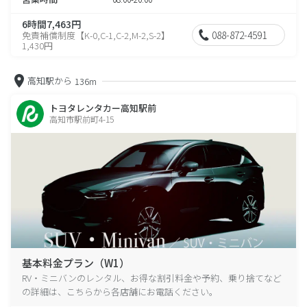
6時間7,463円
088-872-4591
免責補償制度【K-0,C-1,C-2,M-2,S-2】
1,430円
高知駅から
136m
トヨタレンタカー高知駅前
高知市駅前町4-15
基本料金プラン（W1）
RV・ミニバンのレンタル、お得な割引料金や予約、乗り捨てなど
の詳細は、こちらから各店舗にお電話ください。