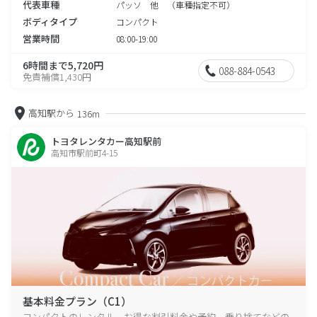
代表車種
パッソ 他 （車種指定不可）
ボディタイプ
コンパクト
営業時間
08:00-19:00
6時間まで5,720円
088-884-0543
免責補償1,430円
高知駅から
136m
トヨタレンタカー高知駅前
高知市駅前町4-15
基本料金プラン（C1）
コンパクトのレンタル、お得な割引料金や予約、乗り捨てなどの