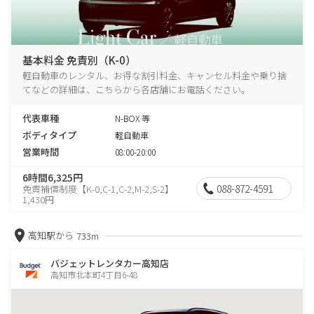
基本料金 免責別（K-0）
軽自動車のレンタル、お得な割引料金、キャンセル料金や乗り捨
てなどの詳細は、こちらから各店舗にお電話ください。
代表車種
N-BOX 等
ボディタイプ
軽自動車
営業時間
08:00-20:00
6時間6,325円
088-872-4591
免責補償制度【K-0,C-1,C-2,M-2,S-2】
1,430円
高知駅から
733m
バジェットレンタカー高知店
高知市北本町4丁目6-48