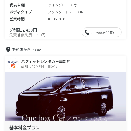
代表車種
ウイングロード 等
ボディタイプ
スタンダード・ミドル
営業時間
08:00-20:00
6時間12,430円
088-883-4485
免責補償制度1,650円
高知駅から
733m
バジェットレンタカー高知店
高知市北本町4丁目6-48
基本料金プラン