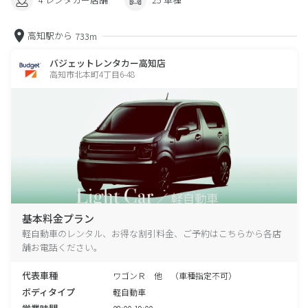
高知駅から
733m
バジェットレンタカー高知店
高知市北本町4丁目6-48
基本料金プラン
軽自動車のレンタル、お得な割引料金、ご予約はこちらから各店
舗お電話ください。
代表車種
ワゴンＲ 他 （車種指定不可）
ボディタイプ
軽自動車