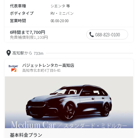
代表車種
シエンタ 等
ボディタイプ
RV・ミニバン
営業時間
08:00-20:00
6時間まで7,700円
088-823-0100
免責補償制度1,100円
高知駅から
733m
バジェットレンタカー高知店
高知市北本町4丁目6-48
基本料金プラン