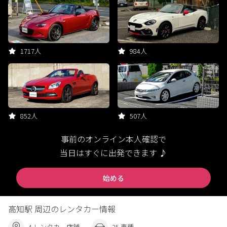
1717人
984人
852人
507人
事前のオンライン本人確認で
当日はすぐに出発できます ♪
始める
高知駅 周辺のレンタカー情報
4 レンタカー店舗
25 車種