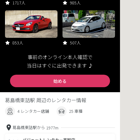
1717人
985人
853人
507人
事前のオンライン本人確認で
当日はすぐに出発できます ♪
始める
葛島橋東詰駅 周辺のレンタカー情報
4 レンタカー店舗
25 車種
葛島橋東詰駅から
1977m
バジェットレンタカー高知店