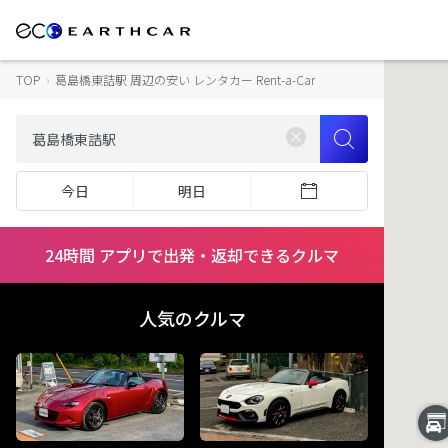
TOP
›
葛島橋東詰駅 周辺の安い レンタカー Rent-a-Car
今日
明日
24時間 アプリで出発・返却できるクルマ
人気のクルマ