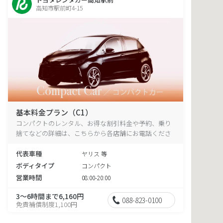
高知市駅前町4-15
基本料金プラン（C1）
コンパクトのレンタル、お得な割引料金や予約、乗り
捨てなどの詳細は、こちらから各店舗にお電話くださ
い。
代表車種
ヤリス 等
ボディタイプ
コンパクト
営業時間
08:00-20:00
3～6時間まで6,160円
088-823-0100
免責補償制度1,100円