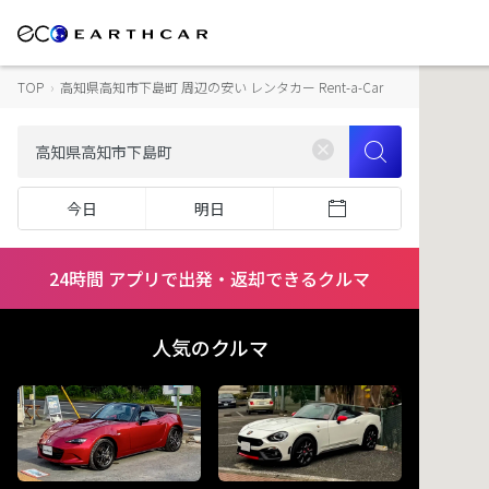
TOP
›
高知県高知市下島町 周辺の安い レンタカー Rent-a-Car
今日
明日
24時間 アプリで出発・返却できるクルマ
人気のクルマ