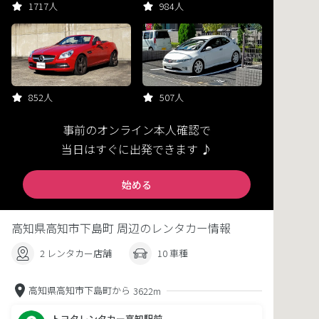
1717人
984人
852人
507人
事前のオンライン本人確認で
当日はすぐに出発できます ♪
始める
高知県高知市下島町 周辺のレンタカー情報
2 レンタカー店舗
10 車種
高知県高知市下島町から
3622m
トヨタレンタカー高知駅前