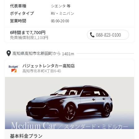
代表車種
シエンタ 等
ボディタイプ
RV・ミニバン
営業時間
08:00-20:00
6時間まで7,700円
088-823-0100
免責補償制度1,100円
高知県高知市北新田町から
1481m
バジェットレンタカー高知店
高知市北本町4丁目6-48
基本料金プラン