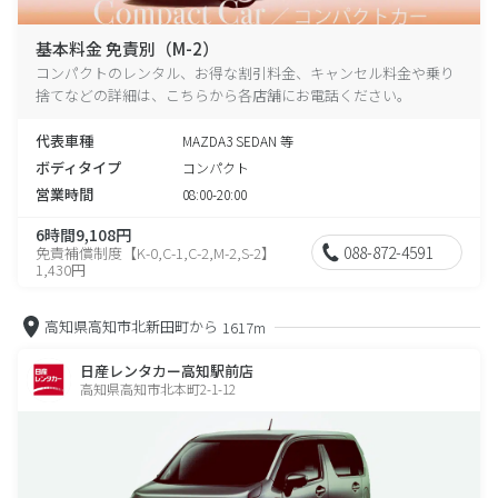
基本料金 免責別（M-2）
コンパクトのレンタル、お得な割引料金、キャンセル料金や乗り
捨てなどの詳細は、こちらから各店舗にお電話ください。
代表車種
MAZDA3 SEDAN 等
ボディタイプ
コンパクト
営業時間
08:00-20:00
6時間9,108円
088-872-4591
免責補償制度【K-0,C-1,C-2,M-2,S-2】
1,430円
高知県高知市北新田町から
1617m
日産レンタカー高知駅前店
高知県高知市北本町2-1-12