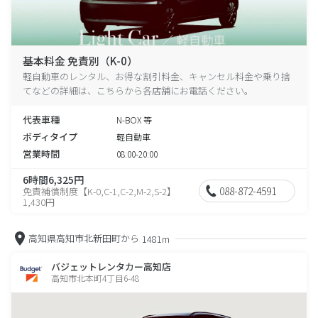
基本料金 免責別（K-0）
軽自動車のレンタル、お得な割引料金、キャンセル料金や乗り捨
てなどの詳細は、こちらから各店舗にお電話ください。
代表車種
N-BOX 等
ボディタイプ
軽自動車
営業時間
08:00-20:00
6時間6,325円
088-872-4591
免責補償制度【K-0,C-1,C-2,M-2,S-2】
1,430円
高知県高知市北新田町から
1481m
バジェットレンタカー高知店
高知市北本町4丁目6-48