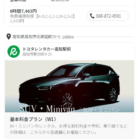
6時間7,463円
088-872-4591
免責補償制度【K-0,C-1,C-2,M-2,S-2】
1,430円
高知県高知市北新田町から
1669m
トヨタレンタカー高知駅前
高知市駅前町4-15
基本料金プラン（W1）
RV・ミニバンのレンタル、お得な割引料金や予約、乗り捨てなど
の詳細は、こちらから各店舗にお電話ください。