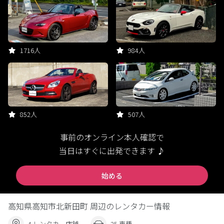
1716人
984人
852人
507人
事前のオンライン本人確認で
当日はすぐに出発できます ♪
始める
高知県高知市北新田町 周辺のレンタカー情報
4 レンタカー店舗
25 車種