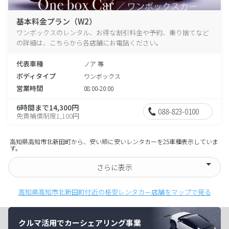
基本料金プラン（W2）
ワンボックスのレンタル、お得な割引料金や予約、乗り捨てなど
の詳細は、こちらから各店舗にお電話ください。
代表車種
ノア 等
ボディタイプ
ワンボックス
営業時間
08:00-20:00
6時間まで14,300円
088-823-0100
免責補償制度1,100円
高知県高知市北新田町から、安い順に安いレンタカーを25車種表示していま
す。
さらに表示
高知県高知市北新田町付近の格安レンタカー店舗をマップで見る
クルマ活用でカーシェアリング事業