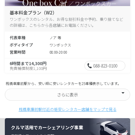
基本料金プラン（W2）
ワンボックスのレンタル、お得な割引料金や予約、乗り捨てなど
の詳細は、こちらから各店舗にお電話ください。
代表車種
ノア 等
ボディタイプ
ワンボックス
営業時間
08:00-20:00
6時間まで14,300円
088-823-0100
免責補償制度1,100円
桟橋車庫前駅から、安い順に安いレンタカーを25車種表示しています。
さらに表示
桟橋車庫前駅付近の格安レンタカー店舗をマップで見る
クルマ活用でカーシェアリング事業