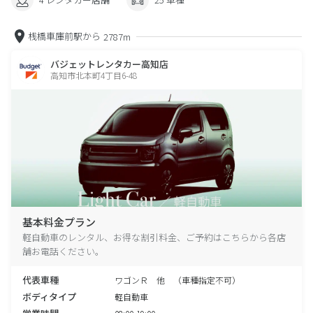
桟橋車庫前駅から
2787m
バジェットレンタカー高知店
高知市北本町4丁目6-48
基本料金プラン
軽自動車のレンタル、お得な割引料金、ご予約はこちらから各店
舗お電話ください。
代表車種
ワゴンＲ 他 （車種指定不可）
ボディタイプ
軽自動車