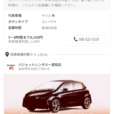
詳細は、こちらから各店舗にお電話ください。
代表車種
ヤリス 等
ボディタイプ
コンパクト
営業時間
08:00-20:00
3～6時間まで6,160円
088-823-0100
免責補償制度1,100円
桟橋車庫前駅から
2787m
バジェットレンタカー高知店
高知市北本町4丁目6-48