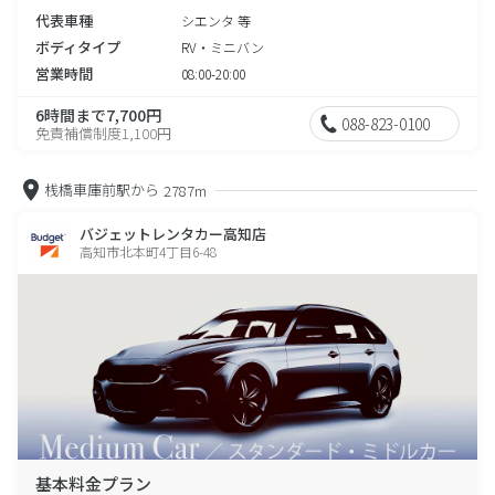
代表車種
シエンタ 等
ボディタイプ
RV・ミニバン
営業時間
08:00-20:00
6時間まで7,700円
088-823-0100
免責補償制度1,100円
桟橋車庫前駅から
2787m
バジェットレンタカー高知店
高知市北本町4丁目6-48
基本料金プラン