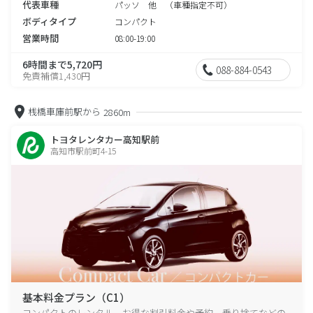
代表車種
パッソ 他 （車種指定不可）
ボディタイプ
コンパクト
営業時間
08:00-19:00
6時間まで5,720円
088-884-0543
免責補償1,430円
桟橋車庫前駅から
2860m
トヨタレンタカー高知駅前
高知市駅前町4-15
基本料金プラン（C1）
コンパクトのレンタル、お得な割引料金や予約、乗り捨てなどの