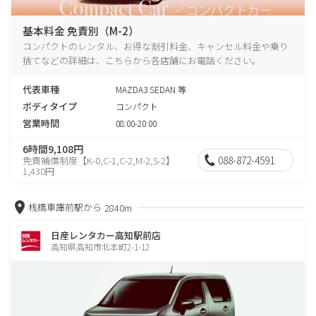
基本料金 免責別（M-2）
コンパクトのレンタル、お得な割引料金、キャンセル料金や乗り
捨てなどの詳細は、こちらから各店舗にお電話ください。
代表車種
MAZDA3 SEDAN 等
ボディタイプ
コンパクト
営業時間
08:00-20:00
6時間9,108円
088-872-4591
免責補償制度【K-0,C-1,C-2,M-2,S-2】
1,430円
桟橋車庫前駅から
2840m
日産レンタカー高知駅前店
高知県高知市北本町2-1-12