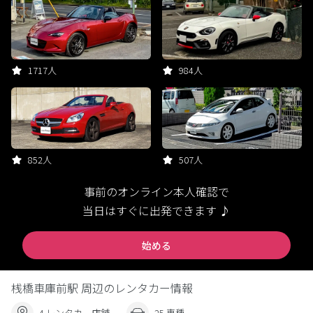
1717人
984人
852人
507人
事前のオンライン本人確認で
当日はすぐに出発できます ♪
始める
桟橋車庫前駅 周辺のレンタカー情報
4 レンタカー店舗
25 車種