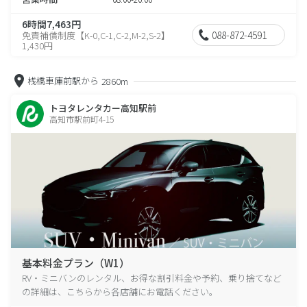
6時間7,463円
088-872-4591
免責補償制度【K-0,C-1,C-2,M-2,S-2】
1,430円
桟橋車庫前駅から
2860m
トヨタレンタカー高知駅前
高知市駅前町4-15
基本料金プラン（W1）
RV・ミニバンのレンタル、お得な割引料金や予約、乗り捨てなど
の詳細は、こちらから各店舗にお電話ください。