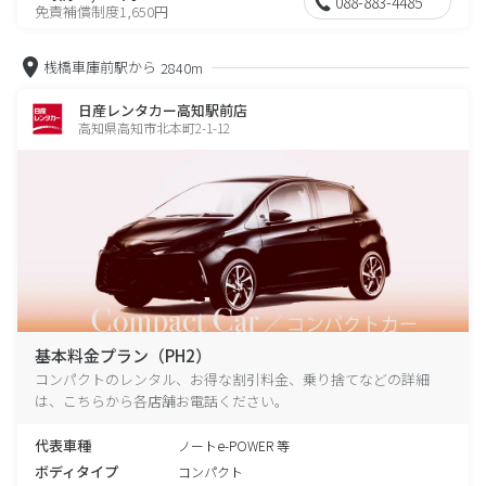
088-883-4485
免責補償制度1,650円
桟橋車庫前駅から
2840m
日産レンタカー高知駅前店
高知県高知市北本町2-1-12
基本料金プラン（PH2）
コンパクトのレンタル、お得な割引料金、乗り捨てなどの詳細
は、こちらから各店舗お電話ください。
代表車種
ノートe-POWER 等
ボディタイプ
コンパクト