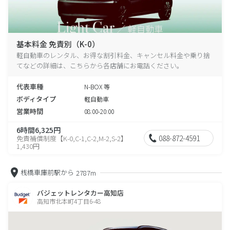
基本料金 免責別（K-0）
軽自動車のレンタル、お得な割引料金、キャンセル料金や乗り捨
てなどの詳細は、こちらから各店舗にお電話ください。
代表車種
N-BOX 等
ボディタイプ
軽自動車
営業時間
08:00-20:00
6時間6,325円
088-872-4591
免責補償制度【K-0,C-1,C-2,M-2,S-2】
1,430円
桟橋車庫前駅から
2787m
バジェットレンタカー高知店
高知市北本町4丁目6-48