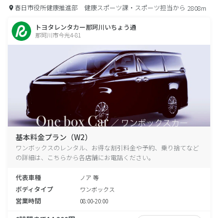
春日市役所健康推進部 健康スポーツ課・スポーツ担当から
2808m
トヨタレンタカー那珂川いちょう通
那珂川市今光4-81
基本料金プラン（W2）
ワンボックスのレンタル、お得な割引料金や予約、乗り捨てなど
の詳細は、こちらから各店舗にお電話ください。
代表車種
ノア 等
ボディタイプ
ワンボックス
営業時間
08:00-20:00