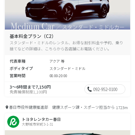
基本料金プラン（C2）
スタンダード・ミドルのレンタル、お得な割引料金や予約、乗り
捨てなどの詳細は、こちらから各店舗にお電話ください。
代表車種
アクア 等
ボディタイプ
スタンダード・ミドル
営業時間
08:00-20:00
3～6時間まで7,150円
092-952-0100
免責補償制度1,100円
春日市役所健康推進部 健康スポーツ課・スポーツ担当から
1723m
トヨタレンタカー春日
大野城市栄町3-1-31