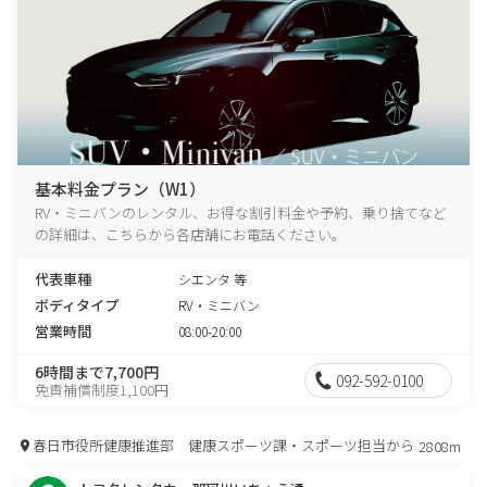
基本料金プラン（W1）
RV・ミニバンのレンタル、お得な割引料金や予約、乗り捨てなど
の詳細は、こちらから各店舗にお電話ください。
代表車種
シエンタ 等
ボディタイプ
RV・ミニバン
営業時間
08:00-20:00
6時間まで7,700円
092-592-0100
免責補償制度1,100円
春日市役所健康推進部 健康スポーツ課・スポーツ担当から
2808m