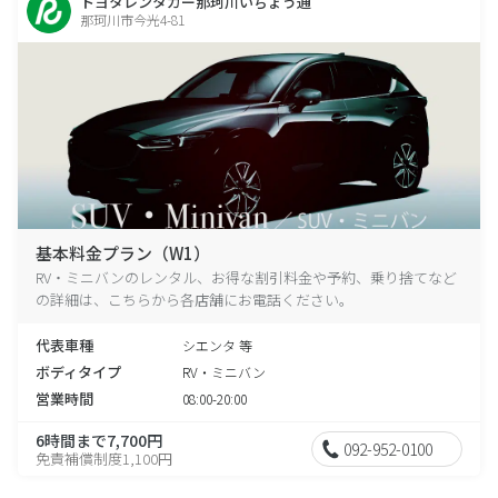
トヨタレンタカー那珂川いちょう通
那珂川市今光4-81
基本料金プラン（W1）
RV・ミニバンのレンタル、お得な割引料金や予約、乗り捨てなど
の詳細は、こちらから各店舗にお電話ください。
代表車種
シエンタ 等
ボディタイプ
RV・ミニバン
営業時間
08:00-20:00
6時間まで7,700円
092-952-0100
免責補償制度1,100円