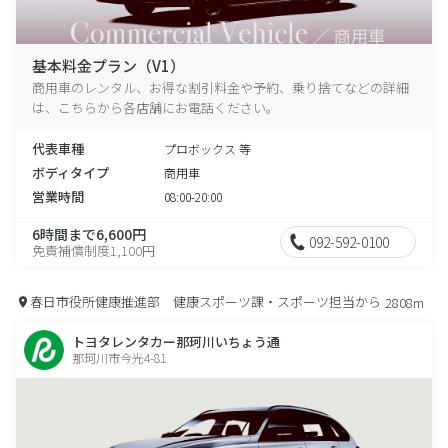
基本料金プラン（V1）
商用車のレンタル、お得な割引料金や予約、乗り捨てなどの詳細
は、こちらから各店舗にお電話ください。
代表車種
プロボックス 等
ボディタイプ
商用車
営業時間
08:00-20:00
6時間まで6,600円
092-592-0100
免責補償制度1,100円
春日市役所健康推進部 健康スポーツ課・スポーツ担当から
2808m
トヨタレンタカー那珂川いちょう通
那珂川市今光4-81