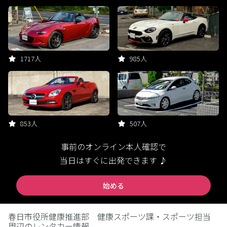
1717人
985人
853人
507人
事前のオンライン本人確認で
当日はすぐに出発できます ♪
始める
春日市役所健康推進部 健康スポーツ課・スポーツ担当
周辺のレンタカー情報