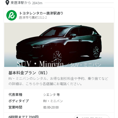
東唐津駅から
2843m
トヨタレンタカー唐津駅通り
唐津市弓鷹町1511-2
基本料金プラン（W1）
RV・ミニバンのレンタル、お得な割引料金や予約、乗り捨てなど
の詳細は、こちらから各店舗にお電話ください。
代表車種
シエンタ 等
ボディタイプ
RV・ミニバン
営業時間
08:00-20:00
6時間まで7,700円