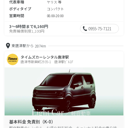
代表車種
ヤリス 等
ボディタイプ
コンパクト
営業時間
08:00-20:00
3～6時間まで6,160円
0955-75-7121
免責補償制度1,100円
東唐津駅から
2874m
タイムズカーレンタル唐津駅
唐津市新興町2935-1 唐津駅ﾋﾞﾙ1F
基本料金 免責別（K-0）
軽自動車のレンタル、お得な割引料金、キャンセル料金や乗り捨