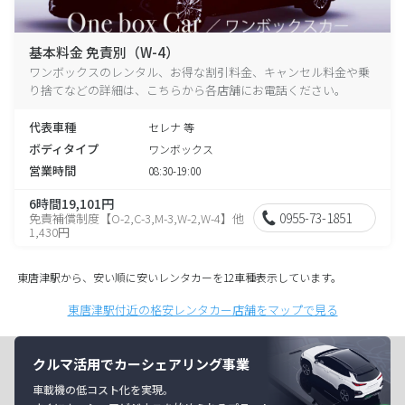
基本料金 免責別（W-4）
ワンボックスのレンタル、お得な割引料金、キャンセル料金や乗
り捨てなどの詳細は、こちらから各店舗にお電話ください。
代表車種
セレナ 等
ボディタイプ
ワンボックス
営業時間
08:30-19:00
6時間19,101円
0955-73-1851
免責補償制度【O-2,C-3,M-3,W-2,W-4】他
1,430円
東唐津駅から、安い順に安いレンタカーを12車種表示しています。
東唐津駅付近の格安レンタカー店舗をマップで見る
クルマ活用でカーシェアリング事業
車載機の低コスト化を実現。