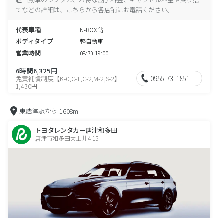
てなどの詳細は、こちらから各店舗にお電話ください。
代表車種
N-BOX 等
ボディタイプ
軽自動車
営業時間
08:30-19:00
6時間6,325円
0955-73-1851
免責補償制度【K-0,C-1,C-2,M-2,S-2】
1,430円
東唐津駅から
1608m
トヨタレンタカー唐津和多田
唐津市和多田大土井4-15