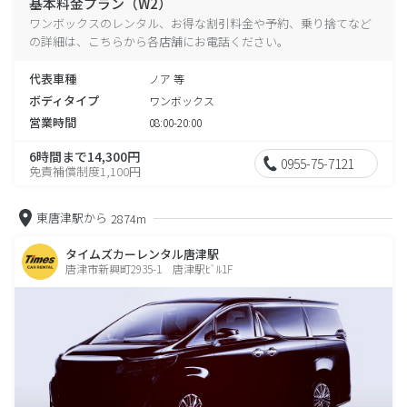
基本料金プラン（W2）
ワンボックスのレンタル、お得な割引料金や予約、乗り捨てなど
の詳細は、こちらから各店舗にお電話ください。
代表車種
ノア 等
ボディタイプ
ワンボックス
営業時間
08:00-20:00
6時間まで14,300円
0955-75-7121
免責補償制度1,100円
東唐津駅から
2874m
タイムズカーレンタル唐津駅
唐津市新興町2935-1 唐津駅ﾋﾞﾙ1F