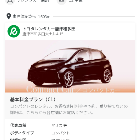
東唐津駅から
1608m
トヨタレンタカー唐津和多田
唐津市和多田大土井4-15
基本料金プラン（C1）
コンパクトのレンタル、お得な割引料金や予約、乗り捨てなどの
詳細は、こちらから各店舗にお電話ください。
代表車種
ヤリス 等
ボディタイプ
コンパクト