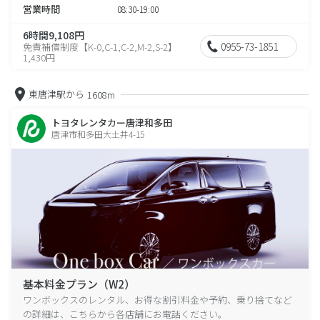
営業時間
08:30-19:00
6時間9,108円
0955-73-1851
免責補償制度【K-0,C-1,C-2,M-2,S-2】
1,430円
東唐津駅から
1608m
トヨタレンタカー唐津和多田
唐津市和多田大土井4-15
基本料金プラン（W2）
ワンボックスのレンタル、お得な割引料金や予約、乗り捨てなど
の詳細は、こちらから各店舗にお電話ください。