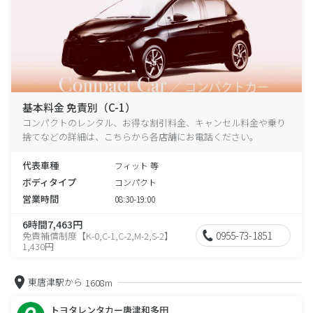
基本料金 免責別（C-1）
コンパクトのレンタル、お得な割引料金、キャンセル料金や乗り
捨てなどの詳細は、こちらから各店舗にお電話ください。
代表車種
フィット 等
ボディタイプ
コンパクト
営業時間
08:30-19:00
6時間7,463円
0955-73-1851
免責補償制度【K-0,C-1,C-2,M-2,S-2】
1,430円
東唐津駅から
1608m
トヨタレンタカー唐津和多田