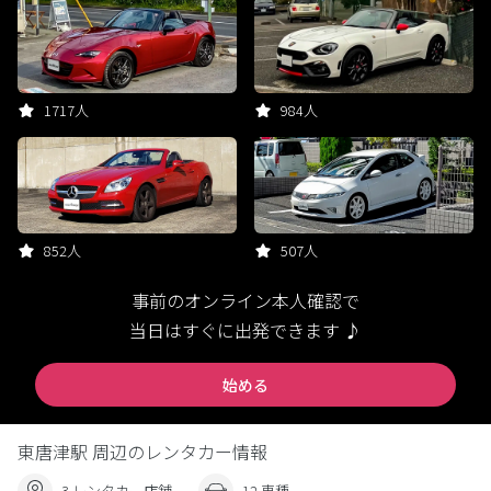
1717人
984人
852人
507人
事前のオンライン本人確認で
当日はすぐに出発できます ♪
始める
東唐津駅 周辺のレンタカー情報
3 レンタカー店舗
12 車種