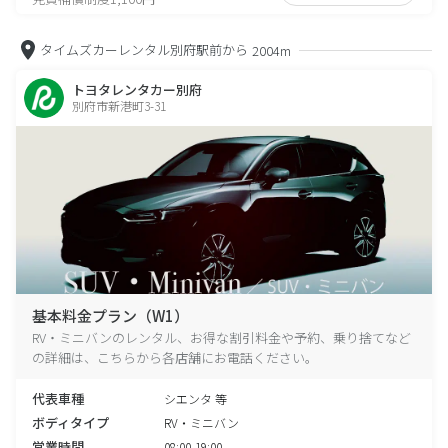
タイムズカーレンタル別府駅前から
2004m
トヨタレンタカー別府
別府市新港町3-31
基本料金プラン（W1）
RV・ミニバンのレンタル、お得な割引料金や予約、乗り捨てなど
の詳細は、こちらから各店舗にお電話ください。
代表車種
シエンタ 等
ボディタイプ
RV・ミニバン
営業時間
08:00-19:00