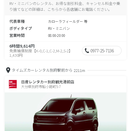
RV・ミニバンのレンタル、お得な割引料金、キャンセル料金や乗
り捨てなどの詳細は、こちらから各店舗にお電話ください。
代表車種
カローラフィールダー 等
ボディタイプ
RV・ミニバン
営業時間
08:00-20:00
6時間9,614円
0977-25-7136
免責補償制度【K-0,C-1,C-2,M-2,S-2】
1,430円
タイムズカーレンタル別府駅前から
2211m
日産レンタカー別府観光港前店
大分県別府市船小路町5-7