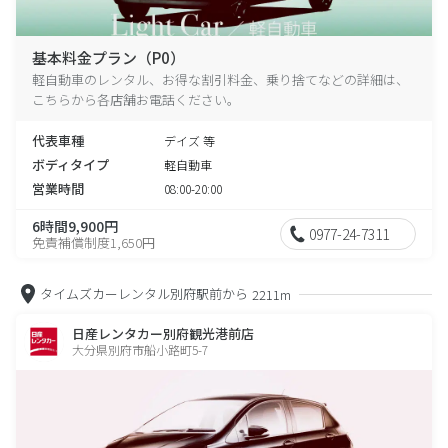
基本料金プラン（P0）
軽自動車のレンタル、お得な割引料金、乗り捨てなどの詳細は、
こちらから各店舗お電話ください。
代表車種
デイズ 等
ボディタイプ
軽自動車
営業時間
08:00-20:00
6時間9,900円
0977-24-7311
免責補償制度1,650円
タイムズカーレンタル別府駅前から
2211m
日産レンタカー別府観光港前店
大分県別府市船小路町5-7