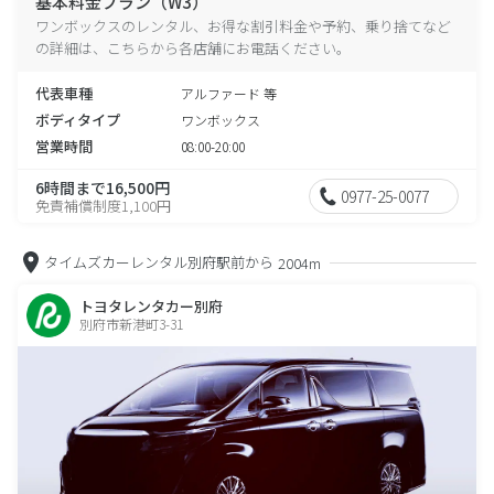
基本料金プラン（W3）
ワンボックスのレンタル、お得な割引料金や予約、乗り捨てなど
の詳細は、こちらから各店舗にお電話ください。
代表車種
アルファード 等
ボディタイプ
ワンボックス
営業時間
08:00-20:00
6時間まで16,500円
0977-25-0077
免責補償制度1,100円
タイムズカーレンタル別府駅前から
2004m
トヨタレンタカー別府
別府市新港町3-31