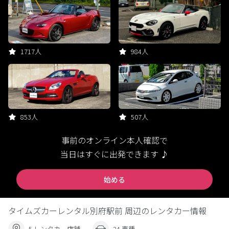
1717人
984人
853人
507人
事前のオンライン本人確認で
当日はすぐに出発できます ♪
始める
タイムズカーレンタル別府駅前 周辺のレンタカー情報
5 レンタカー店舗
24 車種