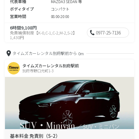
代表車種
MAZDA3 SEDAN 等
ボディタイプ
コンパクト
営業時間
08:00-20:00
6時間9,108円
0977-25-7136
免責補償制度【K-0,C-1,C-2,M-2,S-2】
1,430円
タイムズカーレンタル別府駅前から
0m
タイムズカーレンタル別府駅前
別府市野口元町1-3
基本料金 免責別（S-2）