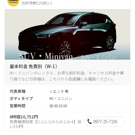
別府市野口元町1-3
基本料金 免責別（W-1）
RV・ミニバンのレンタル、お得な割引料金、キャンセル料金や乗
り捨てなどの詳細は、こちらから各店舗にお電話ください。
代表車種
シエンタ 等
ボディタイプ
RV・ミニバン
営業時間
08:00-20:00
6時間10,752円
0977-25-7136
免責補償制度【O-2,C-3,M-3,W-2,W-4】他
1,430円