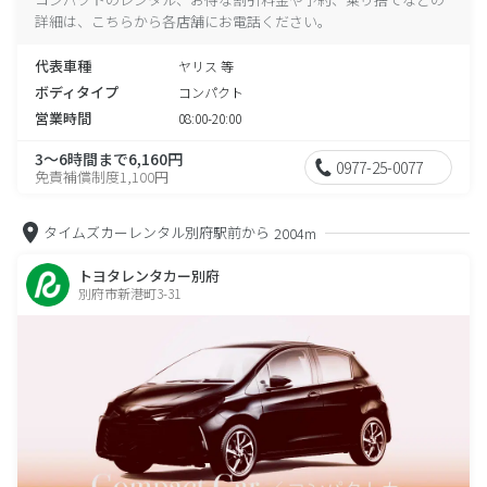
詳細は、こちらから各店舗にお電話ください。
代表車種
ヤリス 等
ボディタイプ
コンパクト
営業時間
08:00-20:00
3～6時間まで6,160円
0977-25-0077
免責補償制度1,100円
タイムズカーレンタル別府駅前から
2004m
トヨタレンタカー別府
別府市新港町3-31