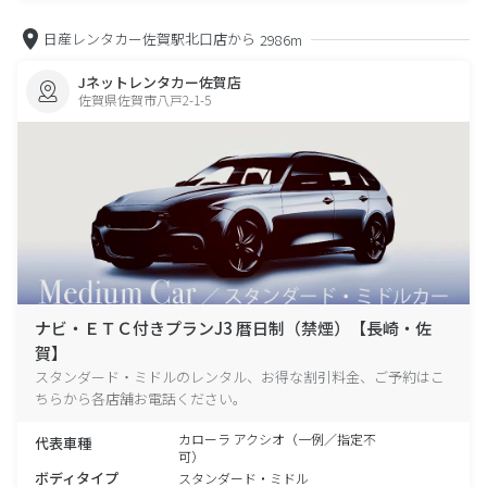
日産レンタカー佐賀駅北口店から
2986m
Jネットレンタカー佐賀店
佐賀県佐賀市八戸2-1-5
ナビ・ＥＴＣ付きプランJ3 暦日制（禁煙）【長崎・佐
賀】
スタンダード・ミドルのレンタル、お得な割引料金、ご予約はこ
ちらから各店舗お電話ください。
カローラ アクシオ（一例／指定不
代表車種
可）
ボディタイプ
スタンダード・ミドル