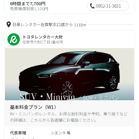
6時間まで7,700円
0952-31-3631
免責補償制度1,100円
日産レンタカー佐賀駅北口店から
1118m
トヨタレンタカー大財
佐賀市大財2丁目1番40号
基本料金プラン（W1）
RV・ミニバンのレンタル、お得な割引料金や予約、乗り捨てなど
の詳細は、こちらから各店舗にお電話ください。
代表車種
シエンタ 等