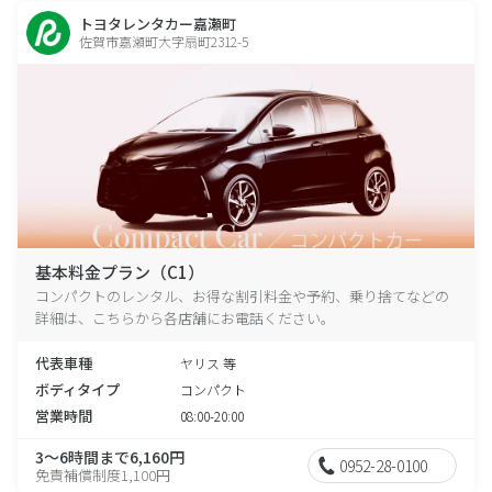
トヨタレンタカー嘉瀬町
佐賀市嘉瀬町大字扇町2312-5
基本料金プラン（C1）
コンパクトのレンタル、お得な割引料金や予約、乗り捨てなどの
詳細は、こちらから各店舗にお電話ください。
代表車種
ヤリス 等
ボディタイプ
コンパクト
営業時間
08:00-20:00
3～6時間まで6,160円
0952-28-0100
免責補償制度1,100円