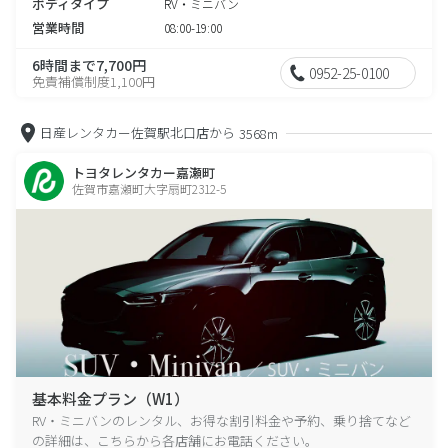
ボディタイプ
RV・ミニバン
営業時間
08:00-19:00
6時間まで7,700円
0952-25-0100
免責補償制度1,100円
日産レンタカー佐賀駅北口店から
3568m
トヨタレンタカー嘉瀬町
佐賀市嘉瀬町大字扇町2312-5
基本料金プラン（W1）
RV・ミニバンのレンタル、お得な割引料金や予約、乗り捨てなど
の詳細は、こちらから各店舗にお電話ください。