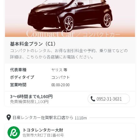
基本料金プラン（C1）
コンパクトのレンタル、お得な割引料金や予約、乗り捨てなどの
詳細は、こちらから各店舗にお電話ください。
代表車種
ヤリス 等
ボディタイプ
コンパクト
営業時間
08:00-20:00
3～6時間まで6,160円
0952-31-3631
免責補償制度1,100円
日産レンタカー佐賀駅北口店から
1118m
トヨタレンタカー大財
佐賀市大財2丁目1番40号