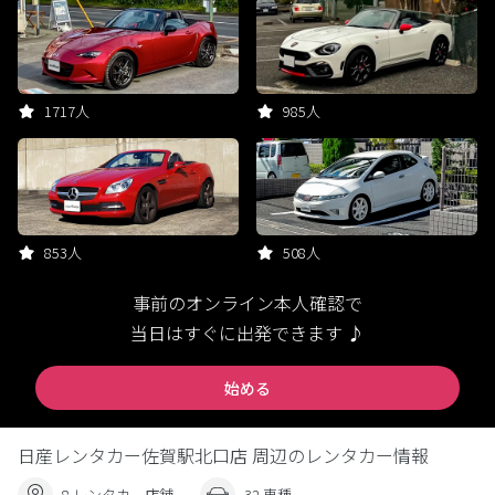
1717人
985人
853人
508人
事前のオンライン本人確認で
当日はすぐに出発できます ♪
始める
日産レンタカー佐賀駅北口店 周辺のレンタカー情報
8 レンタカー店舗
32 車種