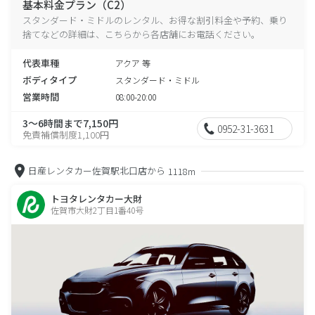
基本料金プラン（C2）
スタンダード・ミドルのレンタル、お得な割引料金や予約、乗り
捨てなどの詳細は、こちらから各店舗にお電話ください。
代表車種
アクア 等
ボディタイプ
スタンダード・ミドル
営業時間
08:00-20:00
3～6時間まで7,150円
0952-31-3631
免責補償制度1,100円
日産レンタカー佐賀駅北口店から
1118m
トヨタレンタカー大財
佐賀市大財2丁目1番40号