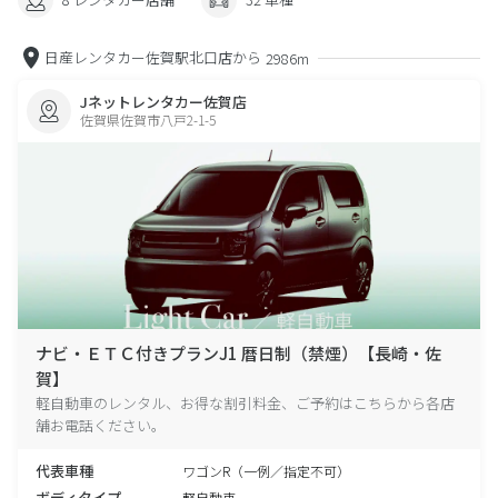
日産レンタカー佐賀駅北口店から
2986m
Jネットレンタカー佐賀店
佐賀県佐賀市八戸2-1-5
ナビ・ＥＴＣ付きプランJ1 暦日制（禁煙）【長崎・佐
賀】
軽自動車のレンタル、お得な割引料金、ご予約はこちらから各店
舗お電話ください。
代表車種
ワゴンR（一例／指定不可）
ボディタイプ
軽自動車