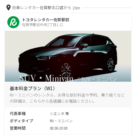
日産レンタカー佐賀駅北口店から
20m
トヨタレンタカー佐賀駅前
佐賀市駅前中央2丁目1-12
基本料金プラン（W1）
RV・ミニバンのレンタル、お得な割引料金や予約、乗り捨てなど
の詳細は、こちらから各店舗にお電話ください。
代表車種
シエンタ 等
ボディタイプ
RV・ミニバン
営業時間
08:00-20:00