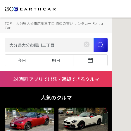
TOP
›
大分県大分市原川三丁目 周辺の安い レンタカー Rent-a-
Car
今日
明日
24時間 アプリで出発・返却できるクルマ
人気のクルマ