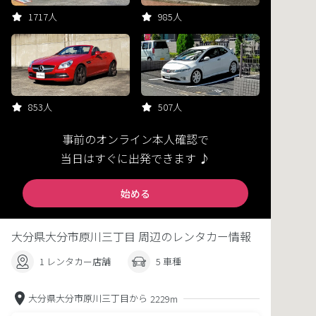
1717人
985人
853人
507人
事前のオンライン本人確認で
当日はすぐに出発できます ♪
始める
大分県大分市原川三丁目 周辺のレンタカー情報
1 レンタカー店舗
5 車種
大分県大分市原川三丁目から
2229m