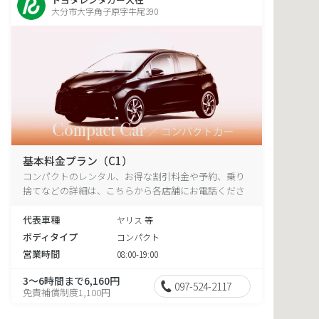
大分市大字角子原字牛尾390
基本料金プラン（C1）
コンパクトのレンタル、お得な割引料金や予約、乗り
捨てなどの詳細は、こちらから各店舗にお電話くださ
い。
代表車種
ヤリス 等
ボディタイプ
コンパクト
営業時間
08:00-19:00
3～6時間まで6,160円
097-524-2117
免責補償制度1,100円