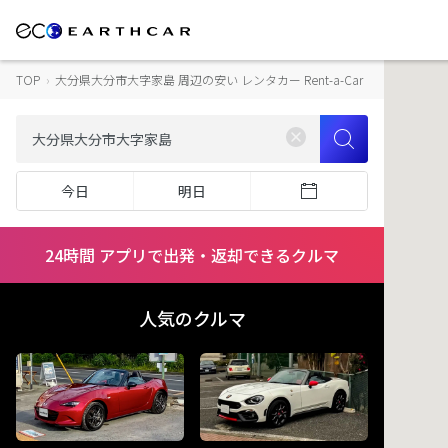
TOP
›
大分県大分市大字家島 周辺の安い レンタカー Rent-a-Car
今日
明日
24時間 アプリで出発・返却できるクルマ
人気のクルマ