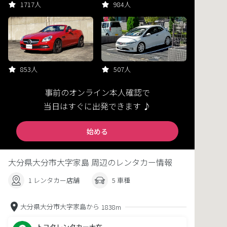
1717人
984人
853人
507人
事前のオンライン本人確認で
当日はすぐに出発できます ♪
始める
大分県大分市大字家島 周辺のレンタカー情報
1 レンタカー店舗
5 車種
大分県大分市大字家島から
1838m
トヨタレンタカー大在