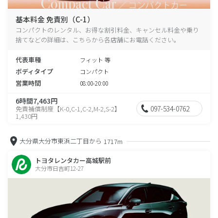
基本料金 免責別（C-1）
コンパクトのレンタル、お得な割引料金、キャンセル料金や乗り
捨てなどの詳細は、こちらから各店舗にお電話ください。
代表車種
フィット 等
ボディタイプ
コンパクト
営業時間
08:00-20:00
6時間7,463円
097-534-0762
免責補償制度【K-0,C-1,C-2,M-2,S-2】
1,430円
大分県大分市東浜二丁目から
1717m
トヨタレンタカー高城駅前
大分市日吉町12-27