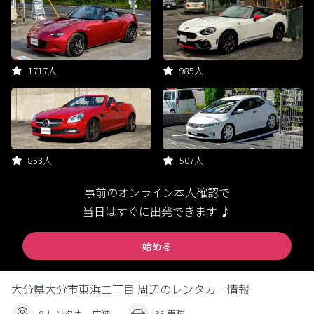
1717人
985人
853人
507人
事前のオンライン本人確認で
当日はすぐに出発できます ♪
始める
大分県大分市東浜二丁目 周辺のレンタカー情報
9 レンタカー店舗
35 車種