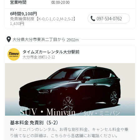
営業時間
08:00-20:00
6時間9,108円
097-534-0762
免責補償制度【K-0,C-1,C-2,M-2,S-2】
1,430円
大分県大分市東浜二丁目から
2902m
タイムズカーレンタル大分駅前
大分市金池町1-2-12
基本料金 免責別（S-2）
RV・ミニバンのレンタル、お得な割引料金、キャンセル料金や乗
り捨てなどの詳細は、こちらから各店舗にお電話ください。