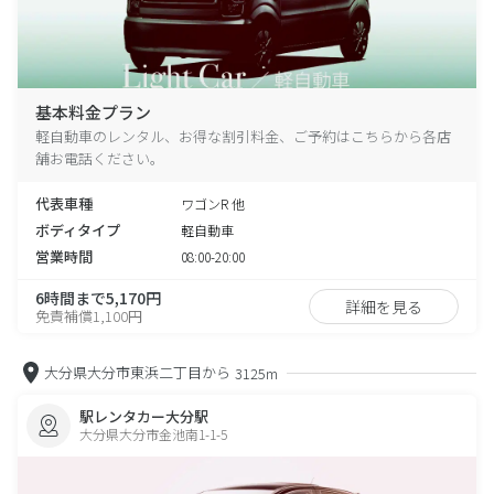
基本料金プラン
軽自動車のレンタル、お得な割引料金、ご予約はこちらから各店
舗お電話ください。
代表車種
ワゴンR 他
ボディタイプ
軽自動車
営業時間
08:00-20:00
6時間まで5,170円
詳細を見る
免責補償1,100円
大分県大分市東浜二丁目から
3125m
駅レンタカー大分駅
大分県大分市金池南1-1-5