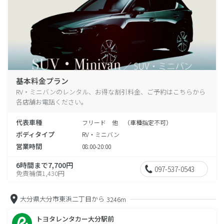
基本料金プラン
RV・ミニバンのレンタル、お得な割引料金、ご予約はこちらから
各店舗お電話ください。
代表車種
フリード 他 （車種指定不可）
ボディタイプ
RV・ミニバン
営業時間
08:00-20:00
6時間まで7,700円
097-537-0543
免責補償1,430円
大分県大分市東浜二丁目から
3246m
トヨタレンタカー大分駅前