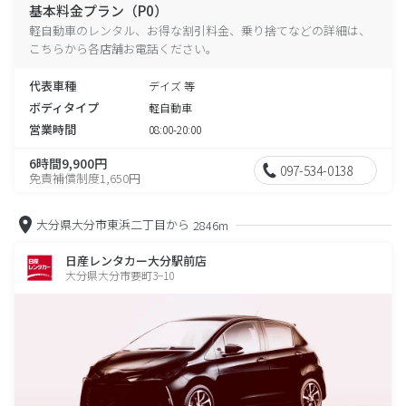
基本料金プラン（P0）
軽自動車のレンタル、お得な割引料金、乗り捨てなどの詳細は、
こちらから各店舗お電話ください。
代表車種
デイズ 等
ボディタイプ
軽自動車
営業時間
08:00-20:00
6時間9,900円
097-534-0138
免責補償制度1,650円
大分県大分市東浜二丁目から
2846m
日産レンタカー大分駅前店
大分県大分市要町3−10