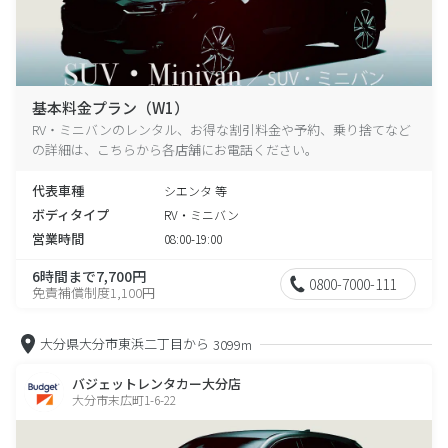
基本料金プラン（W1）
RV・ミニバンのレンタル、お得な割引料金や予約、乗り捨てなど
の詳細は、こちらから各店舗にお電話ください。
代表車種
シエンタ 等
ボディタイプ
RV・ミニバン
営業時間
08:00-19:00
6時間まで7,700円
0800-7000-111
免責補償制度1,100円
大分県大分市東浜二丁目から
3099m
バジェットレンタカー大分店
大分市末広町1-6-22