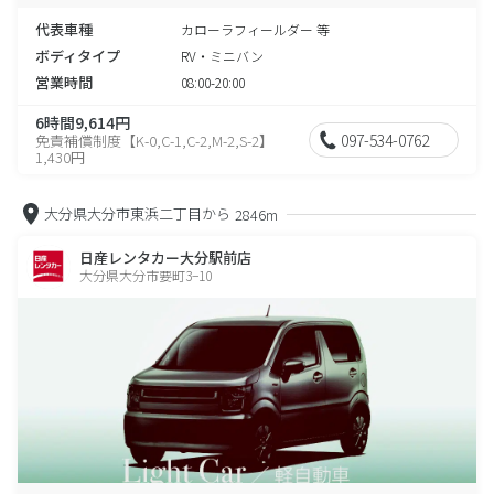
代表車種
カローラフィールダー 等
ボディタイプ
RV・ミニバン
営業時間
08:00-20:00
6時間9,614円
097-534-0762
免責補償制度【K-0,C-1,C-2,M-2,S-2】
1,430円
大分県大分市東浜二丁目から
2846m
日産レンタカー大分駅前店
大分県大分市要町3−10