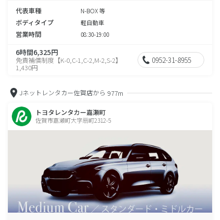
代表車種
N-BOX 等
ボディタイプ
軽自動車
営業時間
08:30-19:00
6時間6,325円
0952-31-8955
免責補償制度【K-0,C-1,C-2,M-2,S-2】
1,430円
Jネットレンタカー佐賀店から
977m
トヨタレンタカー嘉瀬町
佐賀市嘉瀬町大字扇町2312-5