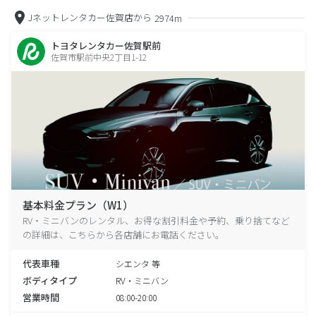
Jネットレンタカー佐賀店から
2974m
トヨタレンタカー佐賀駅前
佐賀市駅前中央2丁目1-12
基本料金プラン（W1）
RV・ミニバンのレンタル、お得な割引料金や予約、乗り捨てなど
の詳細は、こちらから各店舗にお電話ください。
代表車種
シエンタ 等
ボディタイプ
RV・ミニバン
営業時間
08:00-20:00