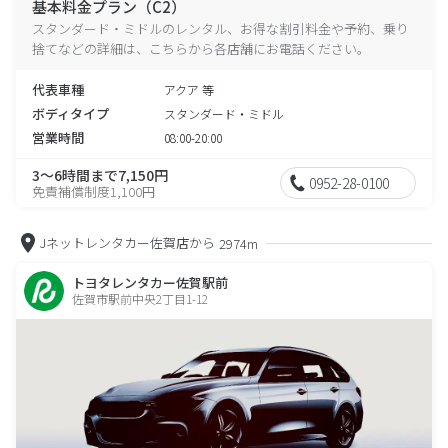
基本料金プラン（C2）
スタンダード・ミドルのレンタル、お得な割引料金や予約、乗り
捨てなどの詳細は、こちらから各店舗にお電話ください。
代表車種
アクア 等
ボディタイプ
スタンダード・ミドル
営業時間
08:00-20:00
3～6時間まで7,150円
0952-28-0100
免責補償制度1,100円
Jネットレンタカー佐賀店から
2974m
トヨタレンタカー佐賀駅前
佐賀市駅前中央2丁目1-12