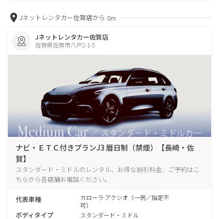
Jネットレンタカー佐賀店から
0m
Jネットレンタカー佐賀店
佐賀県佐賀市八戸2-1-5
ナビ・ＥＴＣ付きプランJ3 暦日制（禁煙）【長崎・佐
賀】
スタンダード・ミドルのレンタル、お得な割引料金、ご予約はこ
ちらから各店舗お電話ください。
カローラ アクシオ（一例／指定不
代表車種
可）
ボディタイプ
スタンダード・ミドル