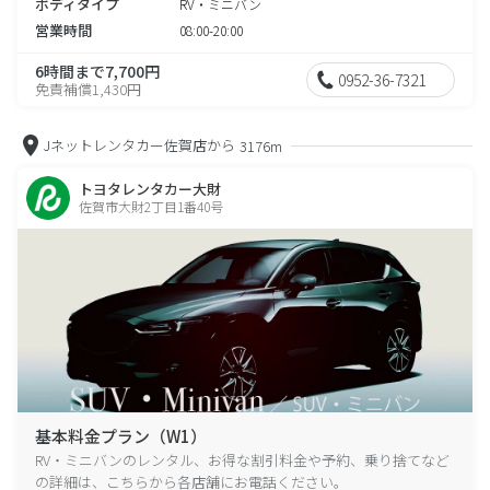
ボディタイプ
RV・ミニバン
営業時間
08:00-20:00
6時間まで7,700円
0952-36-7321
免責補償1,430円
Jネットレンタカー佐賀店から
3176m
トヨタレンタカー大財
佐賀市大財2丁目1番40号
基本料金プラン（W1）
RV・ミニバンのレンタル、お得な割引料金や予約、乗り捨てなど
の詳細は、こちらから各店舗にお電話ください。