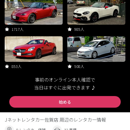
1717人
985人
853人
508人
事前のオンライン本人確認で
当日はすぐに出発できます ♪
始める
Jネットレンタカー佐賀店 周辺のレンタカー情報
8 レンタカー店舗
32 車種