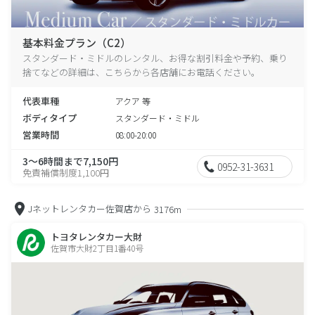
基本料金プラン（C2）
スタンダード・ミドルのレンタル、お得な割引料金や予約、乗り
捨てなどの詳細は、こちらから各店舗にお電話ください。
代表車種
アクア 等
ボディタイプ
スタンダード・ミドル
営業時間
08:00-20:00
3～6時間まで7,150円
0952-31-3631
免責補償制度1,100円
Jネットレンタカー佐賀店から
3176m
トヨタレンタカー大財
佐賀市大財2丁目1番40号