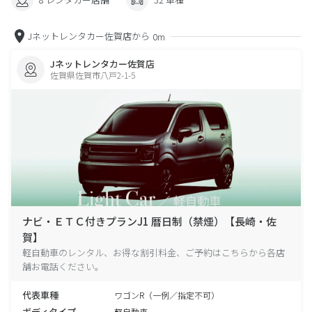
Jネットレンタカー佐賀店から
0m
Jネットレンタカー佐賀店
佐賀県佐賀市八戸2-1-5
ナビ・ＥＴＣ付きプランJ1 暦日制（禁煙）【長崎・佐
賀】
軽自動車のレンタル、お得な割引料金、ご予約はこちらから各店
舗お電話ください。
代表車種
ワゴンR（一例／指定不可）
ボディタイプ
軽自動車