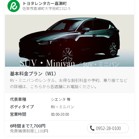
トヨタレンタカー嘉瀬町
佐賀市嘉瀬町大字扇町2312-5
基本料金プラン（W1）
RV・ミニバンのレンタル、お得な割引料金や予約、乗り捨てなど
の詳細は、こちらから各店舗にお電話ください。
代表車種
シエンタ 等
ボディタイプ
RV・ミニバン
営業時間
08:00-20:00
6時間まで7,700円
0952-28-0100
免責補償制度1,100円