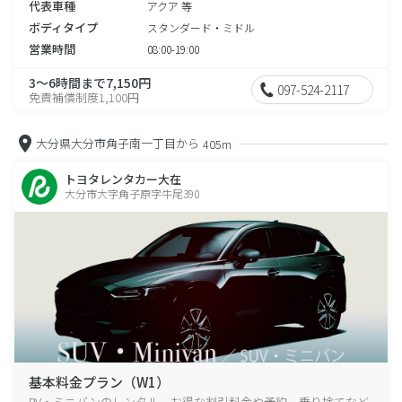
代表車種
アクア 等
ボディタイプ
スタンダード・ミドル
営業時間
08:00-19:00
3～6時間まで7,150円
097-524-2117
免責補償制度1,100円
大分県大分市角子南一丁目から
405m
トヨタレンタカー大在
大分市大字角子原字牛尾390
基本料金プラン（W1）
RV・ミニバンのレンタル、お得な割引料金や予約、乗り捨てなど