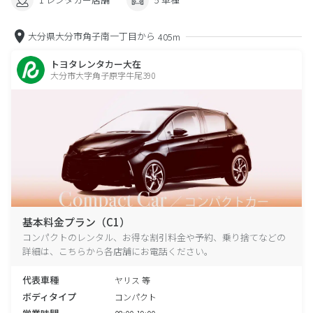
大分県大分市角子南一丁目から
405m
トヨタレンタカー大在
大分市大字角子原字牛尾390
基本料金プラン（C1）
コンパクトのレンタル、お得な割引料金や予約、乗り捨てなどの
詳細は、こちらから各店舗にお電話ください。
代表車種
ヤリス 等
ボディタイプ
コンパクト