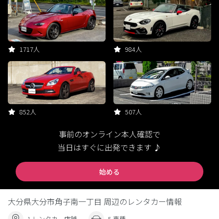
1717人
984人
852人
507人
事前のオンライン本人確認で
当日はすぐに出発できます ♪
始める
大分県大分市角子南一丁目 周辺のレンタカー情報
1 レンタカー店舗
5 車種