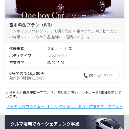
基本料金プラン（W3）
ワンボックスのレンタル、お得な割引料金や予約、乗り捨てなど
の詳細は、こちらから各店舗にお電話ください。
代表車種
アルファード 等
ボディタイプ
ワンボックス
営業時間
08:00-19:00
6時間まで16,500円
097-524-2117
免責補償制度1,100円
大分県大分市角子南一丁目から、安い順に安いレンタカーを5車種表示して
います。
大分県大分市角子南一丁目付近の格安レンタカー店舗をマップで見る
クルマ活用でカーシェアリング事業