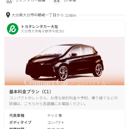
大分県大分市中鶴崎一丁目から
2168m
トヨタレンタカー大在
大分市大字角子原字牛尾390
基本料金プラン（C1）
コンパクトのレンタル、お得な割引料金や予約、乗り捨てなどの
詳細は、こちらから各店舗にお電話ください。
代表車種
ヤリス 等
ボディタイプ
コンパクト