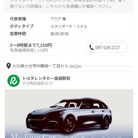
捨てなどの詳細は、こちらから各店舗にお電話ください。
代表車種
アクア 等
ボディタイプ
スタンダード・ミドル
営業時間
08:00-19:00
3～6時間まで7,150円
097-524-2117
免責補償制度1,100円
大分県大分市中鶴崎一丁目から
3423m
トヨタレンタカー高城駅前
大分市日吉町12-27