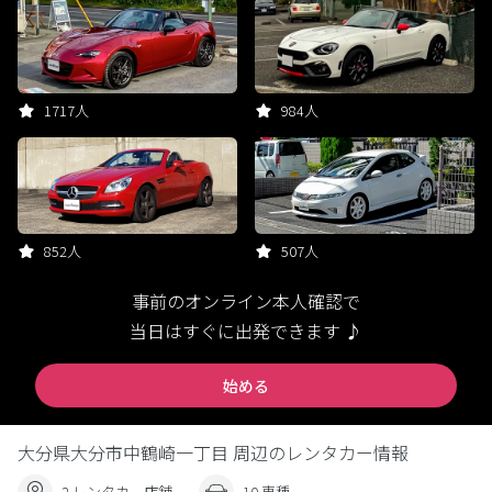
1717人
984人
852人
507人
事前のオンライン本人確認で
当日はすぐに出発できます ♪
始める
大分県大分市中鶴崎一丁目 周辺のレンタカー情報
2 レンタカー店舗
10 車種