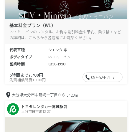
基本料金プラン（W1）
RV・ミニバンのレンタル、お得な割引料金や予約、乗り捨てなど
の詳細は、こちらから各店舗にお電話ください。
代表車種
シエンタ 等
ボディタイプ
RV・ミニバン
営業時間
08:00-19:00
6時間まで7,700円
097-524-2117
免責補償制度1,100円
大分県大分市中鶴崎一丁目から
3423m
トヨタレンタカー高城駅前
大分市日吉町12-27