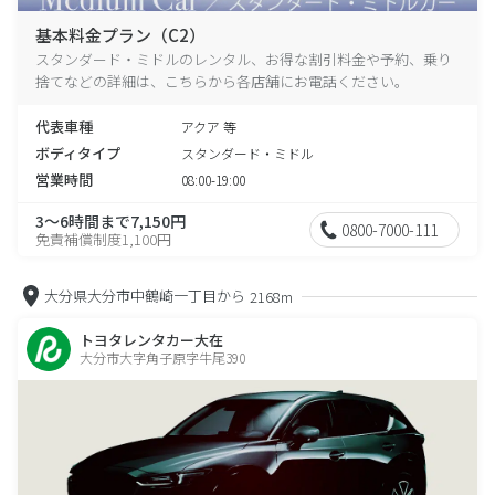
基本料金プラン（C2）
スタンダード・ミドルのレンタル、お得な割引料金や予約、乗り
捨てなどの詳細は、こちらから各店舗にお電話ください。
代表車種
アクア 等
ボディタイプ
スタンダード・ミドル
営業時間
08:00-19:00
3～6時間まで7,150円
0800-7000-111
免責補償制度1,100円
大分県大分市中鶴崎一丁目から
2168m
トヨタレンタカー大在
大分市大字角子原字牛尾390