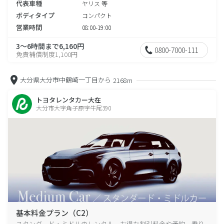
代表車種
ヤリス 等
ボディタイプ
コンパクト
営業時間
08:00-19:00
3～6時間まで6,160円
0800-7000-111
免責補償制度1,100円
大分県大分市中鶴崎一丁目から
2168m
トヨタレンタカー大在
大分市大字角子原字牛尾390
基本料金プラン（C2）
スタンダード・ミドルのレンタル、お得な割引料金や予約、乗り