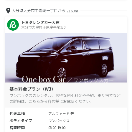
大分県大分市中鶴崎一丁目から
2168m
トヨタレンタカー大在
大分市大字角子原字牛尾390
基本料金プラン（W3）
ワンボックスのレンタル、お得な割引料金や予約、乗り捨てなど
の詳細は、こちらから各店舗にお電話ください。
代表車種
アルファード 等
ボディタイプ
ワンボックス
営業時間
08:00-19:00