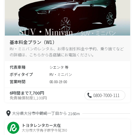
基本料金プラン（W1）
RV・ミニバンのレンタル、お得な割引料金や予約、乗り捨てなど
の詳細は、こちらから各店舗にお電話ください。
代表車種
シエンタ 等
ボディタイプ
RV・ミニバン
営業時間
08:00-19:00
6時間まで7,700円
0800-7000-111
免責補償制度1,100円
大分県大分市中鶴崎一丁目から
2168m
トヨタレンタカー大在
大分市大字角子原字牛尾390