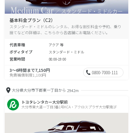
基本料金プラン（C2）
スタンダード・ミドルのレンタル、お得な割引料金や予約、乗り
捨てなどの詳細は、こちらから各店舗にお電話ください。
代表車種
アクア 等
ボディタイプ
スタンダード・ミドル
営業時間
08:00-19:00
3～6時間まで7,150円
0800-7000-111
免責補償制度1,100円
大分県大分市下郡東一丁目から
2942m
トヨタレンタカー大分駅前
大分市東大道一丁目3番1号KCA・アクロスプラザ大分駅南1F