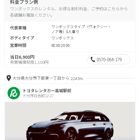
料金プラン例
ワンボックスのレンタル、お得な割引料金、ご予約はこちらから
各店舗お電話ください。
ワンボックスタイプ（ヴォクシー・
代表車種
ノア等）8人乗り
ボディタイプ
ワンボックス
営業時間
08:00-20:00
当日6,900円
0570-064-179
免責補償制度1,100円
大分県大分市下郡東一丁目から
2243m
トヨタレンタカー高城駅前
大分市日吉町12-27