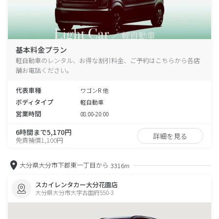
基本料金プラン
軽自動車のレンタル、お得な割引料金、ご予約はこちらから各店
舗お電話ください。
代表車種
ワゴンR 他
ボディタイプ
軽自動車
営業時間
08:00-20:00
6時間まで5,170円
詳細を見る
免責補償1,100円
大分県大分市下郡東一丁目から
3316m
スカイレンタカー大分花園店
大分県大分市大字古国府550-3