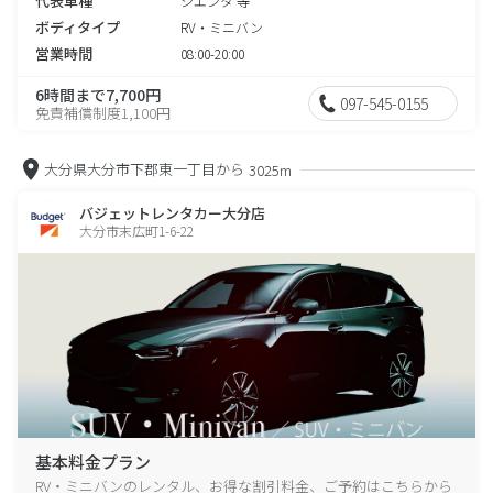
代表車種
シエンタ 等
ボディタイプ
RV・ミニバン
営業時間
08:00-20:00
6時間まで7,700円
097-545-0155
免責補償制度1,100円
大分県大分市下郡東一丁目から
3025m
バジェットレンタカー大分店
大分市末広町1-6-22
基本料金プラン
RV・ミニバンのレンタル、お得な割引料金、ご予約はこちらから