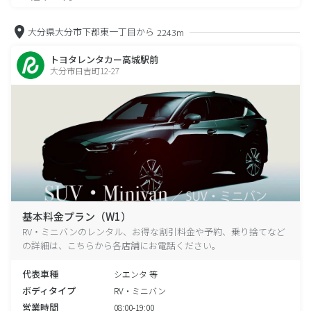
大分県大分市下郡東一丁目から
2243m
トヨタレンタカー高城駅前
大分市日吉町12-27
基本料金プラン（W1）
RV・ミニバンのレンタル、お得な割引料金や予約、乗り捨てなど
の詳細は、こちらから各店舗にお電話ください。
代表車種
シエンタ 等
ボディタイプ
RV・ミニバン
営業時間
08:00-19:00