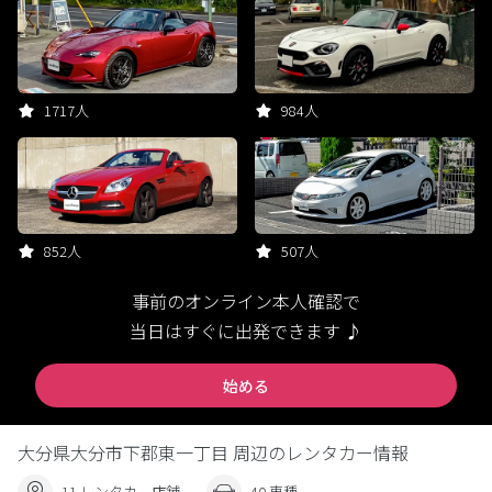
1717人
984人
852人
507人
事前のオンライン本人確認で
当日はすぐに出発できます ♪
始める
大分県大分市下郡東一丁目 周辺のレンタカー情報
11 レンタカー店舗
40 車種