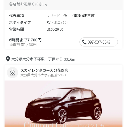
各店舗お電話ください。
代表車種
フリード 他 （車種指定不可）
ボディタイプ
RV・ミニバン
営業時間
08:00-20:00
6時間まで7,700円
097-537-0543
免責補償1,430円
大分県大分市下郡東一丁目から
3316m
スカイレンタカー大分花園店
大分県大分市大字古国府550-3