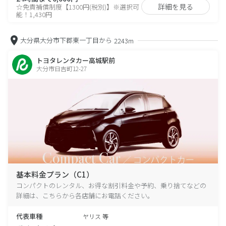
詳細を見る
☆免責補償制度【1300円(税別)】※選択可
能！1,430円
大分県大分市下郡東一丁目から
2243m
トヨタレンタカー高城駅前
大分市日吉町12-27
基本料金プラン（C1）
コンパクトのレンタル、お得な割引料金や予約、乗り捨てなどの
詳細は、こちらから各店舗にお電話ください。
代表車種
ヤリス 等