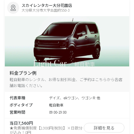
スカイレンタカー大分花園店
大分県大分市大字古国府550-3
料金プラン例
軽自動車のレンタル、お得な割引料金、ご予約はこちらから各店
舗お電話ください。
代表車種
デイズ、ekワゴン、ワゴンＲ 他
ボディタイプ
軽自動車
営業時間
09:00-19:00
当日7,560円
詳細を見る
★免責補償制度【1300円(税別)】×日数分
が込み！0円