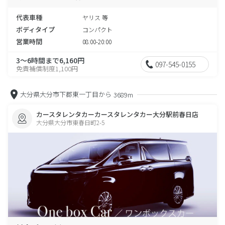
代表車種
ヤリス 等
ボディタイプ
コンパクト
営業時間
08:00-20:00
3～6時間まで6,160円
097-545-0155
免責補償制度1,100円
大分県大分市下郡東一丁目から
3689m
カースタレンタカーカースタレンタカー大分駅前春日店
大分県大分市東春日町2-5