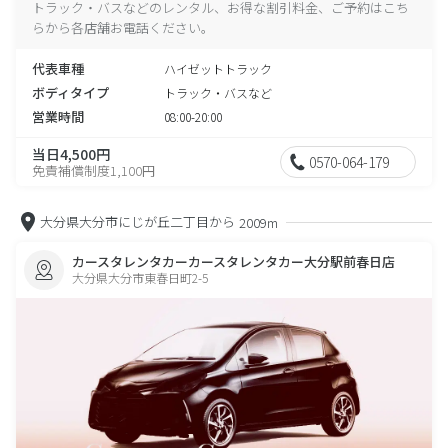
トラック・バスなどのレンタル、お得な割引料金、ご予約はこち
らから各店舗お電話ください。
代表車種
ハイゼットトラック
ボディタイプ
トラック・バスなど
営業時間
08:00-20:00
当日4,500円
0570-064-179
免責補償制度1,100円
大分県大分市にじが丘二丁目から
2009m
カースタレンタカーカースタレンタカー大分駅前春日店
大分県大分市東春日町2-5