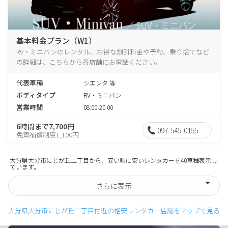
基本料金プラン（W1）
RV・ミニバンのレンタル、お得な割引料金や予約、乗り捨てなど
の詳細は、こちらから各店舗にお電話ください。
代表車種
シエンタ 等
ボディタイプ
RV・ミニバン
営業時間
08:00-20:00
6時間まで7,700円
097-545-0155
免責補償制度1,100円
大分県大分市にじが丘二丁目から、安い順に安いレンタカーを40車種表示し
ています。
さらに表示
大分県大分市にじが丘二丁目付近の格安レンタカー店舗をマップで見る