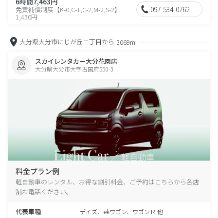
6時間7,463円
097-534-0762
免責補償制度【K-0,C-1,C-2,M-2,S-2】
1,430円
大分県大分市にじが丘二丁目から
3069m
スカイレンタカー大分花園店
大分県大分市大字古国府550-3
料金プラン例
軽自動車のレンタル、お得な割引料金、ご予約はこちらから各店
舗お電話ください。
代表車種
デイズ、ekワゴン、ワゴンＲ 他