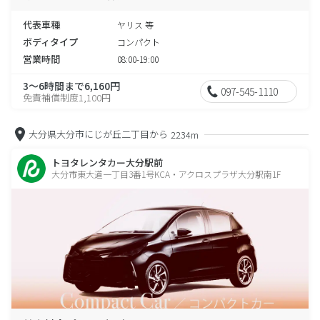
代表車種
ヤリス 等
ボディタイプ
コンパクト
営業時間
08:00-19:00
3～6時間まで6,160円
097-545-1110
免責補償制度1,100円
大分県大分市にじが丘二丁目から
2234m
トヨタレンタカー大分駅前
大分市東大道一丁目3番1号KCA・アクロスプラザ大分駅南1F