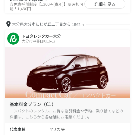
詳細を見る
☆免責補償制度【1300円(税別)】※選択可
能！1,430円
大分県大分市にじが丘二丁目から
1862m
トヨタレンタカー大分
大分市中春日町16-17
基本料金プラン（C1）
コンパクトのレンタル、お得な割引料金や予約、乗り捨てなどの
詳細は、こちらから各店舗にお電話ください。
代表車種
ヤリス 等