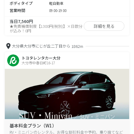
ボディタイプ
軽自動車
営業時間
09:00-19:00
当日7,560円
詳細を見る
★免責補償制度【1300円(税別)】×日数分
が込み！0円
大分県大分市にじが丘二丁目から
1862m
トヨタレンタカー大分
大分市中春日町16-17
基本料金プラン（W1）
RV・ミニバンのレンタル、お得な割引料金や予約、乗り捨てなど