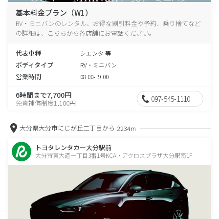
基本料金プラン（W1）
RV・ミニバンのレンタル、お得な割引料金や予約、乗り捨てなど
の詳細は、こちらから各店舗にお電話ください。
代表車種
シエンタ 等
ボディタイプ
RV・ミニバン
営業時間
08:00-19:00
6時間まで7,700円
097-545-1110
免責補償制度1,100円
大分県大分市にじが丘二丁目から
2234m
トヨタレンタカー大分駅前
大分市東大道一丁目3番1号KCA・アクロスプラザ大分駅南1F