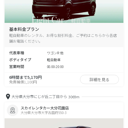
基本料金プラン
軽自動車のレンタル、お得な割引料金、ご予約はこちらから各店
舗お電話ください。
代表車種
ワゴンR 他
ボディタイプ
軽自動車
営業時間
08:00-20:00
6時間まで5,170円
詳細を見る
免責補償1,100円
大分県大分市にじが丘二丁目から
3069m
スカイレンタカー大分花園店
大分県大分市大字古国府550-3