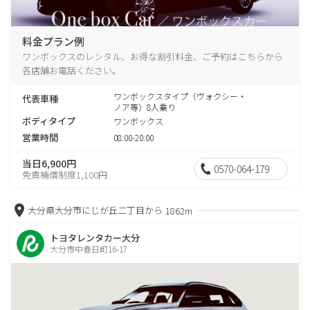
料金プラン例
ワンボックスのレンタル、お得な割引料金、ご予約はこちらから
各店舗お電話ください。
ワンボックスタイプ（ヴォクシー・
代表車種
ノア等）8人乗り
ボディタイプ
ワンボックス
営業時間
08:00-20:00
当日6,900円
0570-064-179
免責補償制度1,100円
大分県大分市にじが丘二丁目から
1862m
トヨタレンタカー大分
大分市中春日町16-17