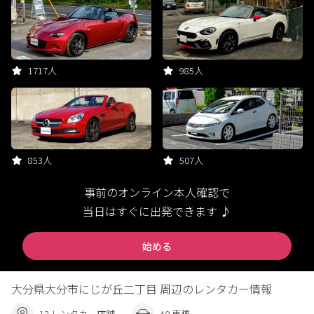
1717人
985人
853人
507人
事前のオンライン本人確認で
当日はすぐに出発できます ♪
始める
大分県大分市にじが丘二丁目 周辺のレンタカー情報
12 レンタカー店舗
40 車種