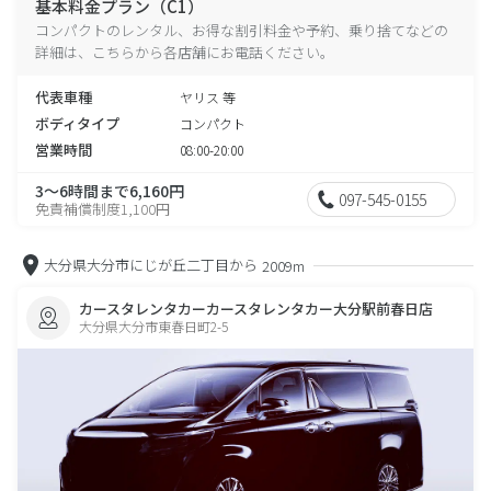
基本料金プラン（C1）
コンパクトのレンタル、お得な割引料金や予約、乗り捨てなどの
詳細は、こちらから各店舗にお電話ください。
代表車種
ヤリス 等
ボディタイプ
コンパクト
営業時間
08:00-20:00
3～6時間まで6,160円
097-545-0155
免責補償制度1,100円
大分県大分市にじが丘二丁目から
2009m
カースタレンタカーカースタレンタカー大分駅前春日店
大分県大分市東春日町2-5