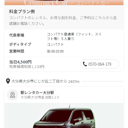
料金プラン例
コンパクトのレンタル、お得な割引料金、ご予約はこちらから各
店舗お電話ください。
コンパクト普通車（フィット、スイ
代表車種
フト等）５人乗り
ボディタイプ
コンパクト
営業時間
08:00-20:00
当日4,500円
0570-064-179
免責補償制度1,100円
大分県大分市にじが丘二丁目から
2407m
駅レンタカー大分駅
大分県大分市金池南1-1-5