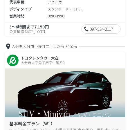
代表車種
アクア 等
ボディタイプ
スタンダード・ミドル
営業時間
08:00-19:00
3～6時間まで7,150円
097-524-2117
免責補償制度1,100円
大分県大分市小佐井二丁目から
3902m
トヨタレンタカー大在
大分市大字角子原字牛尾390
基本料金プラン（W1）
RV・ミニバンのレンタル、お得な割引料金や予約、乗り捨てなど