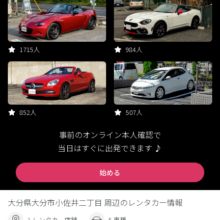
1715人
984人
852人
507人
事前のオンライン本人確認で
当日はすぐに出発できます ♪
始める
大分県大分市小佐井二丁目 周辺のレンタカー情報
1 レンタカー店舗
5 車種