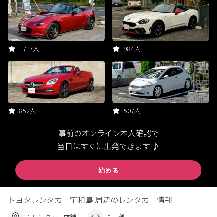
1717人
984人
852人
507人
事前のオンライン本人確認で
当日はすぐに出発できます ♪
始める
トヨタレンタカー宇和島 周辺のレンタカー情報
1 レンタカー店舗
6 車種