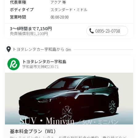
代表車種
アクア 等
ボディタイプ
スタンダード・ミドル
営業時間
08:00-20:00
3～6時間まで7,150円
0895-23-0708
免責補償制度1,100円
トヨタレンタカー宇和島から
0m
トヨタレンタカー宇和島
宇和島市天神町230-71
基本料金プラン（W1）
RV・ミニバンのレンタル、お得な割引料金や予約、乗り捨てなど