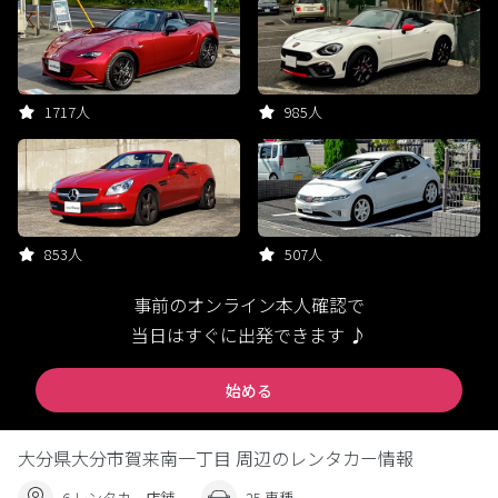
1717人
985人
853人
507人
事前のオンライン本人確認で
当日はすぐに出発できます ♪
始める
大分県大分市賀来南一丁目 周辺のレンタカー情報
6 レンタカー店舗
25 車種