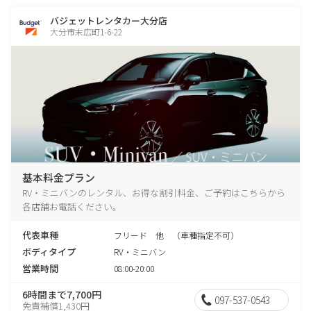
バジェットレンタカー大分店
大分市末広町1-6-22
基本料金プラン
RV・ミニバンのレンタル、お得な割引料金、ご予約はこちらから
各店舗お電話ください。
代表車種
フリード 他 （車種指定不可）
ボディタイプ
RV・ミニバン
営業時間
08:00-20:00
6時間まで7,700円
097-537-0543
免責補償1,430円