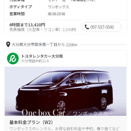
ボディタイプ
ワンボックス
営業時間
08:00-20:00
6時間まで13,420円
097-537-0543
免責補償（大型車・ワゴン車）2,530円
大分県大分市賀来南一丁目から
2209m
トヨタレンタカー大分南
大分市田中町11-A
基本料金プラン（W2）
ワンボックスのレンタル、お得な割引料金や予約、乗り捨てなど