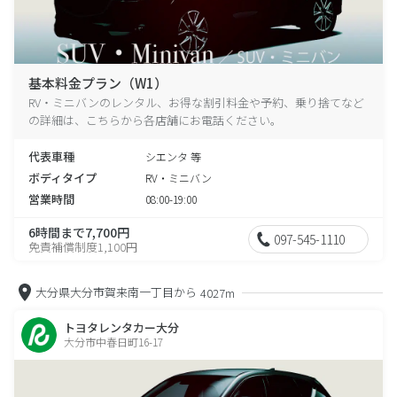
基本料金プラン（W1）
RV・ミニバンのレンタル、お得な割引料金や予約、乗り捨てなど
の詳細は、こちらから各店舗にお電話ください。
代表車種
シエンタ 等
ボディタイプ
RV・ミニバン
営業時間
08:00-19:00
6時間まで7,700円
097-545-1110
免責補償制度1,100円
大分県大分市賀来南一丁目から
4027m
トヨタレンタカー大分
大分市中春日町16-17