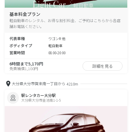
基本料金プラン
軽自動車のレンタル、お得な割引料金、ご予約はこちらから各店
舗お電話ください。
代表車種
ワゴンR 他
ボディタイプ
軽自動車
営業時間
08:00-20:00
6時間まで5,170円
詳細を見る
免責補償1,100円
大分県大分市賀来南一丁目から
4210m
駅レンタカー大分駅
大分県大分市金池南1-1-5