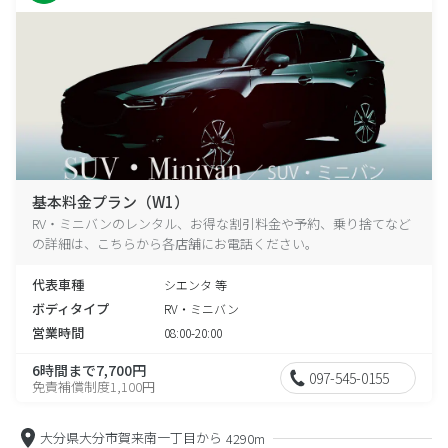
基本料金プラン（W1）
RV・ミニバンのレンタル、お得な割引料金や予約、乗り捨てなど
の詳細は、こちらから各店舗にお電話ください。
代表車種
シエンタ 等
ボディタイプ
RV・ミニバン
営業時間
08:00-20:00
6時間まで7,700円
097-545-0155
免責補償制度1,100円
大分県大分市賀来南一丁目から
4290m