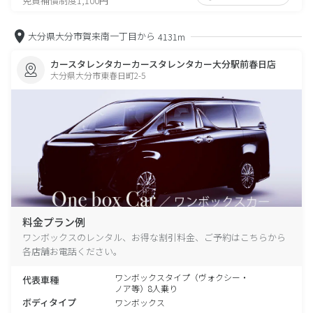
免責補償制度1,100円
大分県大分市賀来南一丁目から
4131m
カースタレンタカーカースタレンタカー大分駅前春日店
大分県大分市東春日町2-5
料金プラン例
ワンボックスのレンタル、お得な割引料金、ご予約はこちらから
各店舗お電話ください。
ワンボックスタイプ（ヴォクシー・
代表車種
ノア等）8人乗り
ボディタイプ
ワンボックス