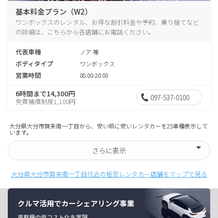
基本料金プラン（W2）
ワンボックスのレンタル、お得な割引料金や予約、乗り捨てなど
の詳細は、こちらから各店舗にお電話ください。
代表車種
ノア 等
ボディタイプ
ワンボックス
営業時間
08:00-20:00
6時間まで14,300円
097-537-0100
免責補償制度1,100円
大分県大分市賀来南一丁目から、安い順に安いレンタカーを25車種表示して
います。
さらに表示
大分県大分市賀来南一丁目付近の格安レンタカー店舗をマップで見る
クルマ活用でカーシェアリング事業
車載機の低コスト化を実現。