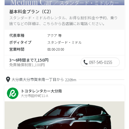
基本料金プラン（C2）
スタンダード・ミドルのレンタル、お得な割引料金や予約、乗り
捨てなどの詳細は、こちらから各店舗にお電話ください。
代表車種
アクア 等
ボディタイプ
スタンダード・ミドル
営業時間
08:00-20:00
3～6時間まで7,150円
097-545-0155
免責補償制度1,100円
大分県大分市賀来南一丁目から
2209m
トヨタレンタカー大分南
大分市田中町11-A