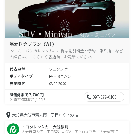
基本料金プラン（W1）
RV・ミニバンのレンタル、お得な割引料金や予約、乗り捨てなど
の詳細は、こちらから各店舗にお電話ください。
代表車種
シエンタ 等
ボディタイプ
RV・ミニバン
営業時間
08:00-20:00
6時間まで7,700円
097-537-0100
免責補償制度1,100円
大分県大分市賀来南一丁目から
4094m
トヨタレンタカー大分駅前
大分市東大道一丁目3番1号KCA・アクロスプラザ大分駅南1F