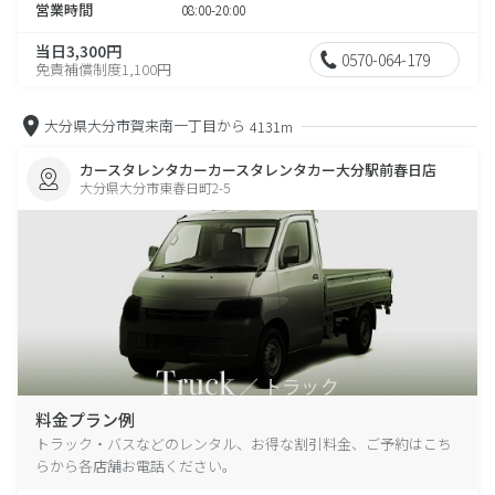
営業時間
08:00-20:00
当日3,300円
0570-064-179
免責補償制度1,100円
大分県大分市賀来南一丁目から
4131m
カースタレンタカーカースタレンタカー大分駅前春日店
大分県大分市東春日町2-5
料金プラン例
トラック・バスなどのレンタル、お得な割引料金、ご予約はこち
らから各店舗お電話ください。