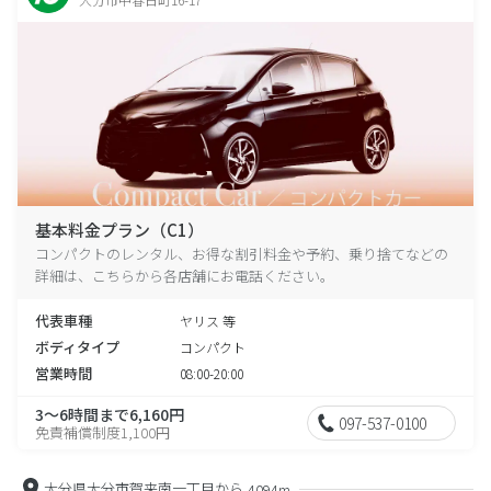
基本料金プラン（C1）
コンパクトのレンタル、お得な割引料金や予約、乗り捨てなどの
詳細は、こちらから各店舗にお電話ください。
代表車種
ヤリス 等
ボディタイプ
コンパクト
営業時間
08:00-20:00
3～6時間まで6,160円
097-537-0100
免責補償制度1,100円
大分県大分市賀来南一丁目から
4094m