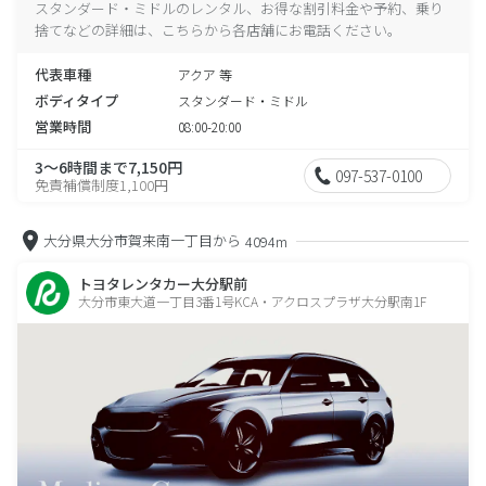
スタンダード・ミドルのレンタル、お得な割引料金や予約、乗り
捨てなどの詳細は、こちらから各店舗にお電話ください。
代表車種
アクア 等
ボディタイプ
スタンダード・ミドル
営業時間
08:00-20:00
3～6時間まで7,150円
097-537-0100
免責補償制度1,100円
大分県大分市賀来南一丁目から
4094m
トヨタレンタカー大分駅前
大分市東大道一丁目3番1号KCA・アクロスプラザ大分駅南1F