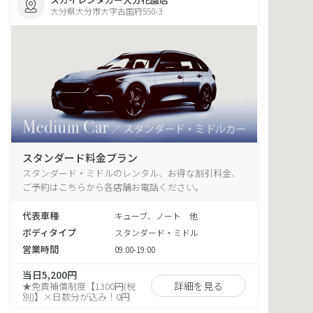
大分県大分市大字古国府550-3
スタンダード料金プラン
スタンダード・ミドルのレンタル、お得な割引料金、
ご予約はこちらから各店舗お電話ください。
代表車種
キューブ、ノート 他
ボディタイプ
スタンダード・ミドル
営業時間
09:00-19:00
当日5,200円
詳細を見る
★免責補償制度【1300円(税
別)】×日数分が込み！0円