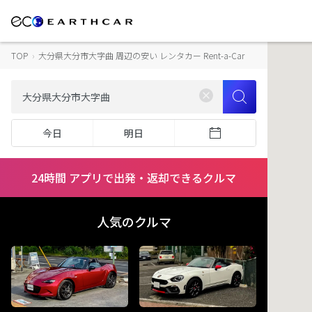
TOP
›
大分県大分市大字曲 周辺の安い レンタカー Rent-a-Car
今日
明日
24時間 アプリで出発・返却できるクルマ
人気のクルマ