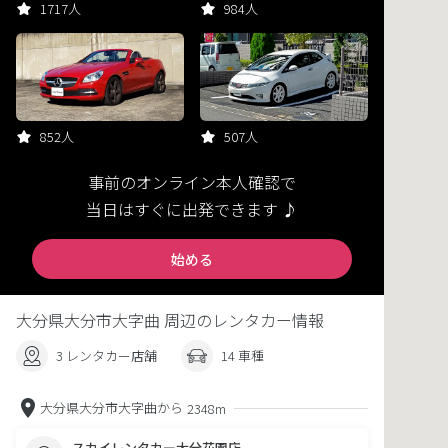
1717人
984人
852人
507人
事前のオンライン本人確認で
当日はすぐに出発できます ♪
始める
大分県大分市大字曲 周辺のレンタカー情報
3 レンタカー店舗
14 車種
大分県大分市大字曲から
2348m
スカイレンタカー大分花園店