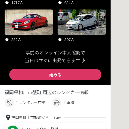
1717人
984人
852人
507人
事前のオンライン本人確認で
当日はすぐに出発できます ♪
始める
福岡県柳川市蟹町 周辺のレンタカー情報
1 レンタカー店舗
4 車種
福岡県柳川市蟹町から
1104m
トヨタレンタカー柳川