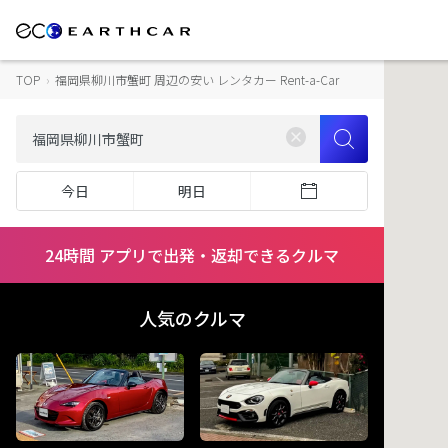
TOP
›
福岡県柳川市蟹町 周辺の安い レンタカー Rent-a-Car
今日
明日
24時間 アプリで出発・返却できるクルマ
人気のクルマ