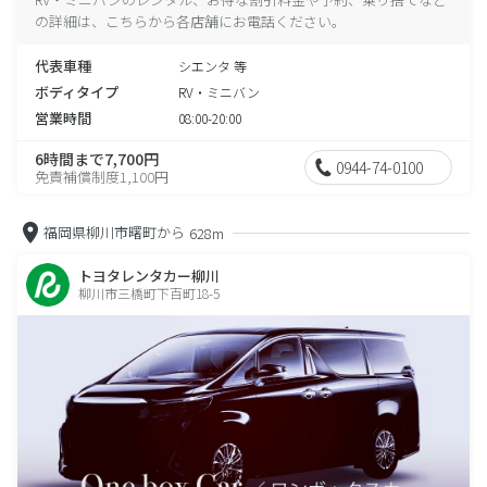
の詳細は、こちらから各店舗にお電話ください。
代表車種
シエンタ 等
ボディタイプ
RV・ミニバン
営業時間
08:00-20:00
6時間まで7,700円
0944-74-0100
免責補償制度1,100円
福岡県柳川市曙町から
628m
トヨタレンタカー柳川
柳川市三橋町下百町18-5