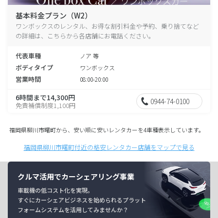
基本料金プラン（W2）
ワンボックスのレンタル、お得な割引料金や予約、乗り捨てなど
の詳細は、こちらから各店舗にお電話ください。
代表車種
ノア 等
ボディタイプ
ワンボックス
営業時間
08:00-20:00
6時間まで14,300円
0944-74-0100
免責補償制度1,100円
福岡県柳川市曙町から、安い順に安いレンタカーを4車種表示しています。
福岡県柳川市曙町付近の格安レンタカー店舗をマップで見る
クルマ活用でカーシェアリング事業
車載機の低コスト化を実現。
すぐにカーシェアビジネスを始められるプラット
フォームシステムを活用してみませんか？