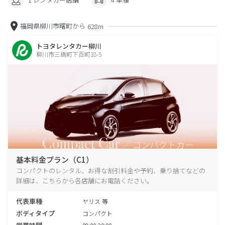
福岡県柳川市曙町から
628m
トヨタレンタカー柳川
柳川市三橋町下百町18-5
基本料金プラン（C1）
コンパクトのレンタル、お得な割引料金や予約、乗り捨てなどの
詳細は、こちらから各店舗にお電話ください。
代表車種
ヤリス 等
ボディタイプ
コンパクト