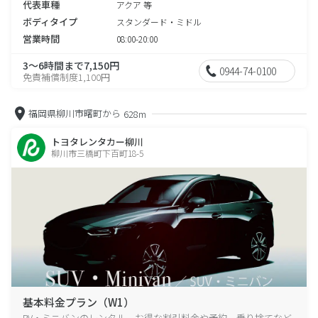
代表車種
アクア 等
ボディタイプ
スタンダード・ミドル
営業時間
08:00-20:00
3～6時間まで7,150円
0944-74-0100
免責補償制度1,100円
福岡県柳川市曙町から
628m
トヨタレンタカー柳川
柳川市三橋町下百町18-5
基本料金プラン（W1）
RV・ミニバンのレンタル、お得な割引料金や予約、乗り捨てなど