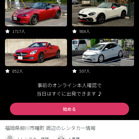
1717人
984人
852人
507人
事前のオンライン本人確認で
当日はすぐに出発できます ♪
始める
福岡県柳川市曙町 周辺のレンタカー情報
1 レンタカー店舗
4 車種