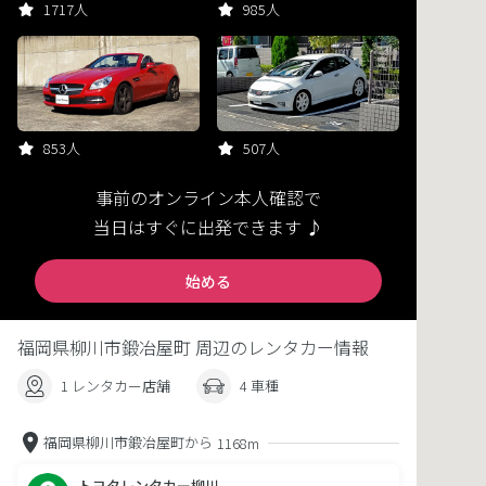
1717人
985人
853人
507人
事前のオンライン本人確認で
当日はすぐに出発できます ♪
始める
福岡県柳川市鍛冶屋町 周辺のレンタカー情報
1 レンタカー店舗
4 車種
福岡県柳川市鍛冶屋町から
1168m
トヨタレンタカー柳川