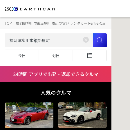
TOP
›
福岡県柳川市鍛冶屋町 周辺の安い レンタカー Rent-a-Car
今日
明日
24時間 アプリで出発・返却できるクルマ
人気のクルマ