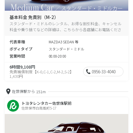
基本料金 免責別（M-2）
スタンダード・ミドルのレンタル、お得な割引料金、キャンセル
料金や乗り捨てなどの詳細は、こちらから各店舗にお電話くださ
い。
代表車種
MAZDA3 SEDAN 等
ボディタイプ
スタンダード・ミドル
営業時間
08:00-20:00
6時間9,108円
0956-33-4040
免責補償制度【K-0,C-1,C-2,M-2,S-2】
1,430円
佐世保駅から
151m
トヨタレンタカー佐世保駅前
佐世保市白南風町5-17