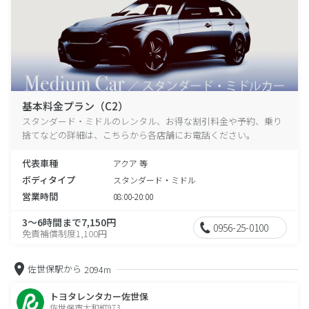
基本料金プラン（C2）
スタンダード・ミドルのレンタル、お得な割引料金や予約、乗り
捨てなどの詳細は、こちらから各店舗にお電話ください。
代表車種
アクア 等
ボディタイプ
スタンダード・ミドル
営業時間
08:00-20:00
3～6時間まで7,150円
0956-25-0100
免責補償制度1,100円
佐世保駅から
2094m
トヨタレンタカー佐世保
佐世保市大和町973