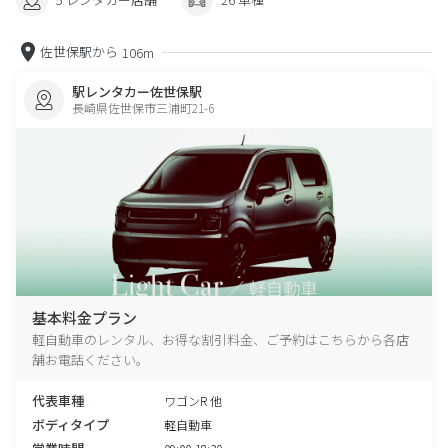
佐世保駅から
106m
駅レンタカー佐世保駅
長崎県佐世保市三浦町21-6
基本料金プラン
軽自動車のレンタル、お得な割引料金、ご予約はこちらから各店
舗お電話ください。
代表車種
ワゴンR 他
ボディタイプ
軽自動車