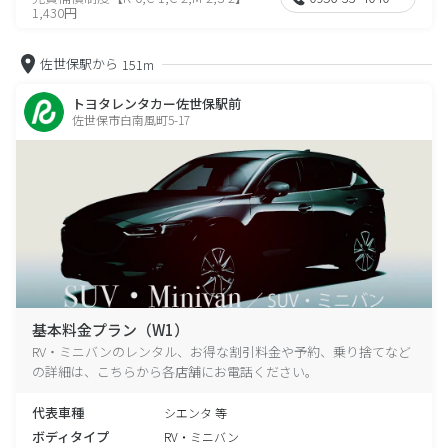
1,430円
佐世保駅から
151m
トヨタレンタカー佐世保駅前
佐世保市白南風町5-17
基本料金プラン（W1）
RV・ミニバンのレンタル、お得な割引料金や予約、乗り捨てなど
の詳細は、こちらから各店舗にお電話ください。
代表車種
シエンタ 等
ボディタイプ
RV・ミニバン