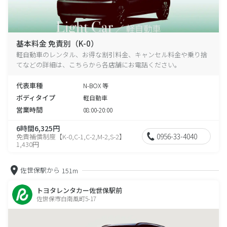
基本料金 免責別（K-0）
軽自動車のレンタル、お得な割引料金、キャンセル料金や乗り捨
てなどの詳細は、こちらから各店舗にお電話ください。
代表車種
N-BOX 等
ボディタイプ
軽自動車
営業時間
08:00-20:00
6時間6,325円
0956-33-4040
免責補償制度【K-0,C-1,C-2,M-2,S-2】
1,430円
佐世保駅から
151m
トヨタレンタカー佐世保駅前
佐世保市白南風町5-17