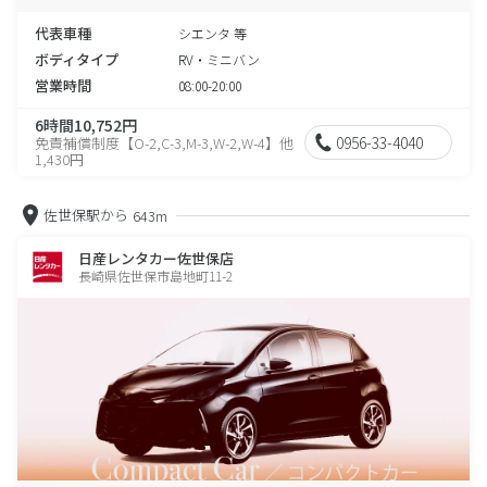
代表車種
シエンタ 等
ボディタイプ
RV・ミニバン
営業時間
08:00-20:00
6時間10,752円
0956-33-4040
免責補償制度【O-2,C-3,M-3,W-2,W-4】他
1,430円
佐世保駅から
643m
日産レンタカー佐世保店
長崎県佐世保市島地町11-2