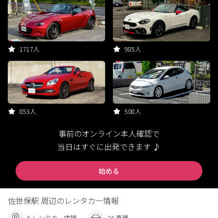
1717人
985人
853人
508人
事前のオンライン本人確認で
当日はすぐに出発できます ♪
始める
佐世保駅 周辺のレンタカー情報
5 レンタカー店舗
26 車種