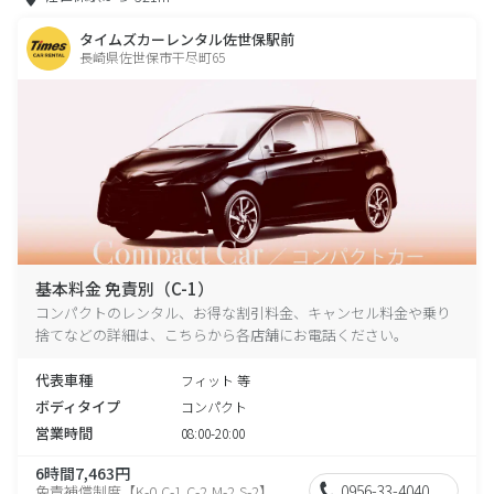
タイムズカーレンタル佐世保駅前
長崎県佐世保市干尽町65
基本料金 免責別（C-1）
コンパクトのレンタル、お得な割引料金、キャンセル料金や乗り
捨てなどの詳細は、こちらから各店舗にお電話ください。
代表車種
フィット 等
ボディタイプ
コンパクト
営業時間
08:00-20:00
6時間7,463円
0956-33-4040
免責補償制度【K-0,C-1,C-2,M-2,S-2】