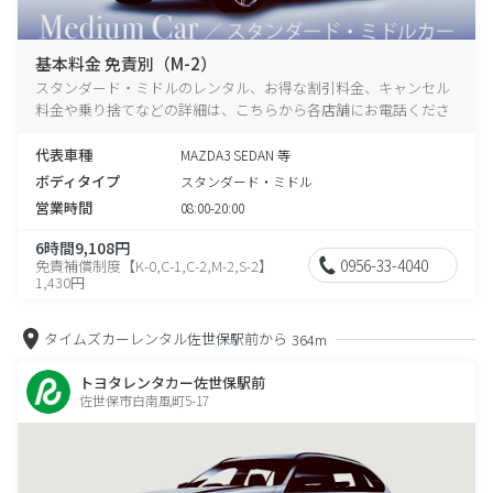
基本料金 免責別（M-2）
スタンダード・ミドルのレンタル、お得な割引料金、キャンセル
料金や乗り捨てなどの詳細は、こちらから各店舗にお電話くださ
い。
代表車種
MAZDA3 SEDAN 等
ボディタイプ
スタンダード・ミドル
営業時間
08:00-20:00
6時間9,108円
0956-33-4040
免責補償制度【K-0,C-1,C-2,M-2,S-2】
1,430円
タイムズカーレンタル佐世保駅前から
364m
トヨタレンタカー佐世保駅前
佐世保市白南風町5-17