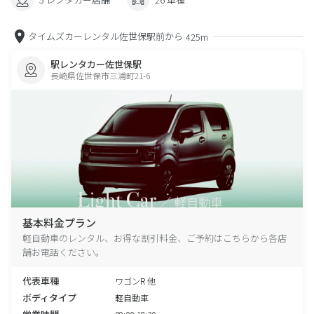
タイムズカーレンタル佐世保駅前から
425m
駅レンタカー佐世保駅
長崎県佐世保市三浦町21-6
基本料金プラン
軽自動車のレンタル、お得な割引料金、ご予約はこちらから各店
舗お電話ください。
代表車種
ワゴンR 他
ボディタイプ
軽自動車