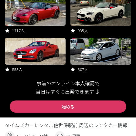
1717人
985人
853人
507人
事前のオンライン本人確認で
当日はすぐに出発できます ♪
始める
タイムズカーレンタル佐世保駅前 周辺のレンタカー情報
5 レンタカー店舗
26 車種