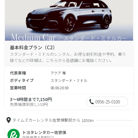
基本料金プラン（C2）
スタンダード・ミドルのレンタル、お得な割引料金や予約、乗り
捨てなどの詳細は、こちらから各店舗にお電話ください。
代表車種
アクア 等
ボディタイプ
スタンダード・ミドル
営業時間
08:00-20:00
3～6時間まで7,150円
0956-25-0100
免責補償制度1,100円
タイムズカーレンタル佐世保駅前から
1850m
トヨタレンタカー佐世保
佐世保市大和町973