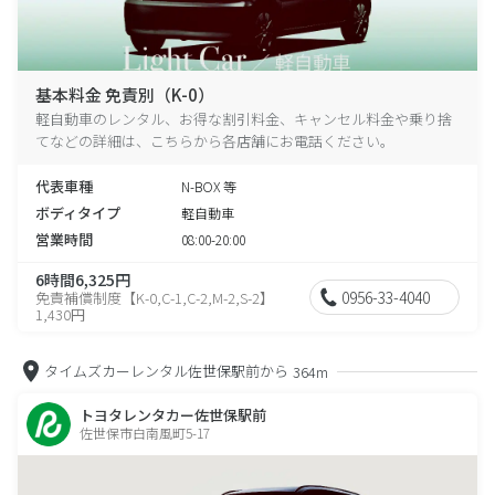
基本料金 免責別（K-0）
軽自動車のレンタル、お得な割引料金、キャンセル料金や乗り捨
てなどの詳細は、こちらから各店舗にお電話ください。
代表車種
N-BOX 等
ボディタイプ
軽自動車
営業時間
08:00-20:00
6時間6,325円
0956-33-4040
免責補償制度【K-0,C-1,C-2,M-2,S-2】
1,430円
タイムズカーレンタル佐世保駅前から
364m
トヨタレンタカー佐世保駅前
佐世保市白南風町5-17