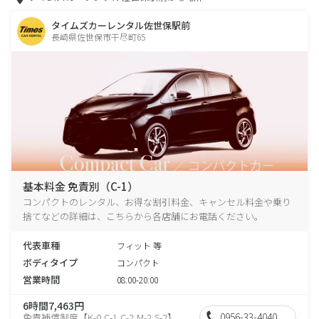
タイムズカーレンタル佐世保駅前
長崎県佐世保市干尽町65
基本料金 免責別（C-1）
コンパクトのレンタル、お得な割引料金、キャンセル料金や乗り
捨てなどの詳細は、こちらから各店舗にお電話ください。
代表車種
フィット 等
ボディタイプ
コンパクト
営業時間
08:00-20:00
6時間7,463円
0956-33-4040
免責補償制度【K-0,C-1,C-2,M-2,S-2】