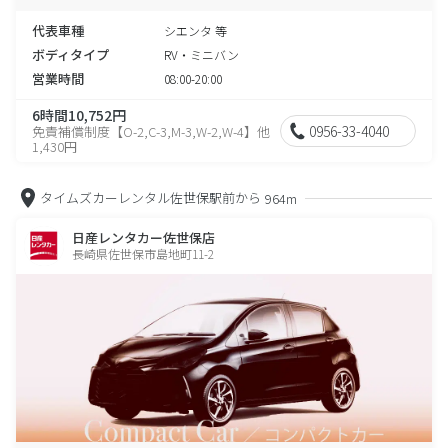
代表車種
シエンタ 等
ボディタイプ
RV・ミニバン
営業時間
08:00-20:00
6時間10,752円
0956-33-4040
免責補償制度【O-2,C-3,M-3,W-2,W-4】他
1,430円
タイムズカーレンタル佐世保駅前から
964m
日産レンタカー佐世保店
長崎県佐世保市島地町11-2