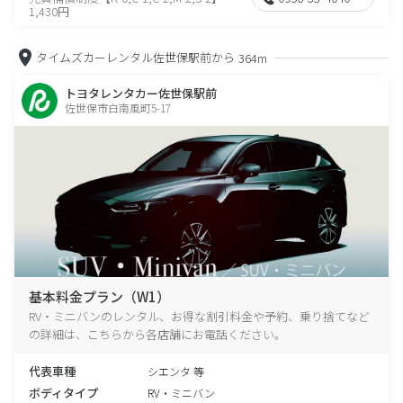
1,430円
タイムズカーレンタル佐世保駅前から
364m
トヨタレンタカー佐世保駅前
佐世保市白南風町5-17
基本料金プラン（W1）
RV・ミニバンのレンタル、お得な割引料金や予約、乗り捨てなど
の詳細は、こちらから各店舗にお電話ください。
代表車種
シエンタ 等
ボディタイプ
RV・ミニバン