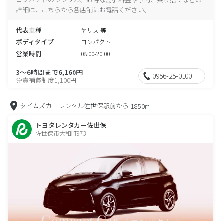
詳細は、こちらから各店舗にお電話ください。
代表車種
ヤリス 等
ボディタイプ
コンパクト
営業時間
08:00-20:00
3～6時間まで6,160円
0956-25-0100
免責補償制度1,100円
タイムズカーレンタル佐世保駅前から
1850m
トヨタレンタカー佐世保
佐世保市大和町973