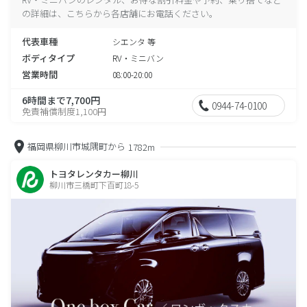
の詳細は、こちらから各店舗にお電話ください。
代表車種
シエンタ 等
ボディタイプ
RV・ミニバン
営業時間
08:00-20:00
6時間まで7,700円
0944-74-0100
免責補償制度1,100円
福岡県柳川市城隅町から
1782m
トヨタレンタカー柳川
柳川市三橋町下百町18-5