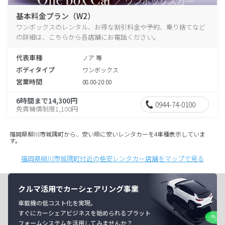
基本料金プラン（W2）
ワンボックスのレンタル、お得な割引料金や予約、乗り捨てなど
の詳細は、こちらから各店舗にお電話ください。
代表車種
ノア 等
ボディタイプ
ワンボックス
営業時間
08:00-20:00
6時間まで14,300円
0944-74-0100
免責補償制度1,100円
福岡県柳川市城隅町から、安い順に安いレンタカーを4車種表示していま
す。
福岡県柳川市城隅町付近の格安レンタカー店舗をマップで見る
クルマ活用でカーシェアリング事業
車載機の低コスト化を実現。
すぐにカーシェアビジネスを始められるプラット
フォームシステムを活用してみませんか？