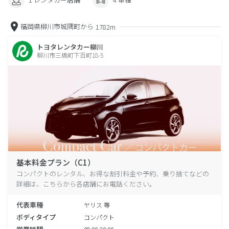
福岡県柳川市城隅町から
1782m
トヨタレンタカー柳川
柳川市三橋町下百町18-5
基本料金プラン（C1）
コンパクトのレンタル、お得な割引料金や予約、乗り捨てなどの
詳細は、こちらから各店舗にお電話ください。
代表車種
ヤリス 等
ボディタイプ
コンパクト