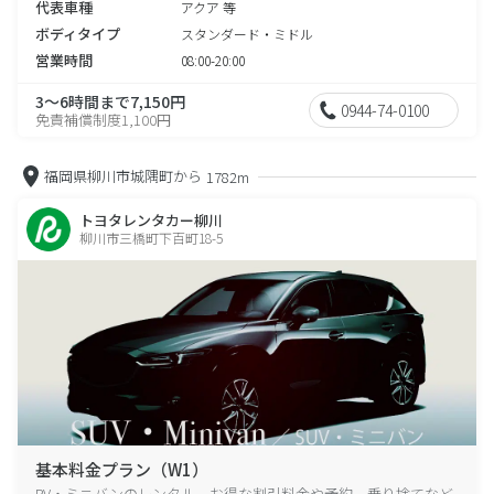
代表車種
アクア 等
ボディタイプ
スタンダード・ミドル
営業時間
08:00-20:00
3～6時間まで7,150円
0944-74-0100
免責補償制度1,100円
福岡県柳川市城隅町から
1782m
トヨタレンタカー柳川
柳川市三橋町下百町18-5
基本料金プラン（W1）
RV・ミニバンのレンタル、お得な割引料金や予約、乗り捨てなど