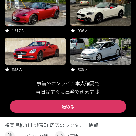
1717人
986人
853人
508人
事前のオンライン本人確認で
当日はすぐに出発できます ♪
始める
福岡県柳川市城隅町 周辺のレンタカー情報
1 レンタカー店舗
4 車種