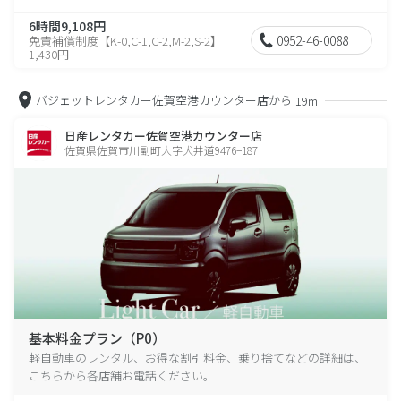
6時間9,108円
0952-46-0088
免責補償制度【K-0,C-1,C-2,M-2,S-2】
1,430円
バジェットレンタカー佐賀空港カウンター店から
19m
日産レンタカー佐賀空港カウンター店
佐賀県佐賀市川副町大字犬井道9476−187
基本料金プラン（P0）
軽自動車のレンタル、お得な割引料金、乗り捨てなどの詳細は、
こちらから各店舗お電話ください。