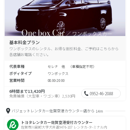
基本料金プラン
ワンボックスのレンタル、お得な割引料金、ご予約はこちらから
各店舗お電話ください。
代表車種
セレナ 他 （車種指定不可）
ボディタイプ
ワンボックス
営業時間
08:00-20:00
6時間まで13,420円
0952-46-2088
免責補償（大型車・ワゴン車）2,530円
バジェットレンタカー佐賀空港カウンター店から
14m
トヨタレンタカー佐賀空港受付カウンター
佐賀市川副町大字犬井道9476-187 レンタカ-タ-ミナル内