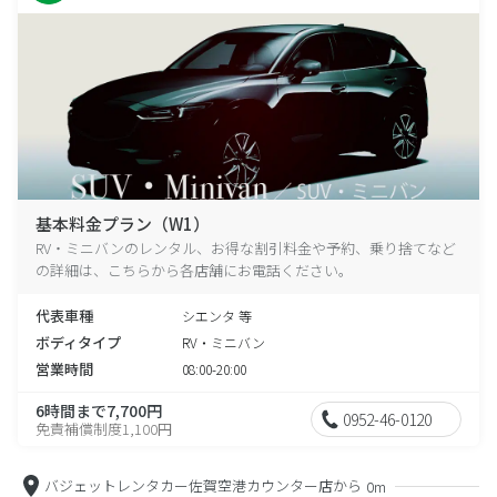
基本料金プラン（W1）
RV・ミニバンのレンタル、お得な割引料金や予約、乗り捨てなど
の詳細は、こちらから各店舗にお電話ください。
代表車種
シエンタ 等
ボディタイプ
RV・ミニバン
営業時間
08:00-20:00
6時間まで7,700円
0952-46-0120
免責補償制度1,100円
バジェットレンタカー佐賀空港カウンター店から
0m