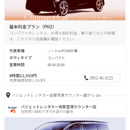
基本料金プラン（PH2）
コンパクトのレンタル、お得な割引料金、乗り捨てなどの詳細
は、こちらから各店舗お電話ください。
代表車種
ノートe-POWER 等
ボディタイプ
コンパクト
営業時間
08:00-20:00
6時間11,550円
0952-46-0123
免責補償制度1,650円
バジェットレンタカー佐賀空港カウンター店から
0m
バジェットレンタカー佐賀空港カウンター店
佐賀市川副町大字犬井道9476番地