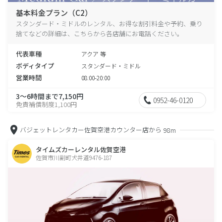
基本料金プラン（C2）
スタンダード・ミドルのレンタル、お得な割引料金や予約、乗り
捨てなどの詳細は、こちらから各店舗にお電話ください。
代表車種
アクア 等
ボディタイプ
スタンダード・ミドル
営業時間
08:00-20:00
3～6時間まで7,150円
0952-46-0120
免責補償制度1,100円
バジェットレンタカー佐賀空港カウンター店から
98m
タイムズカーレンタル佐賀空港
佐賀市川副町犬井道9476-187