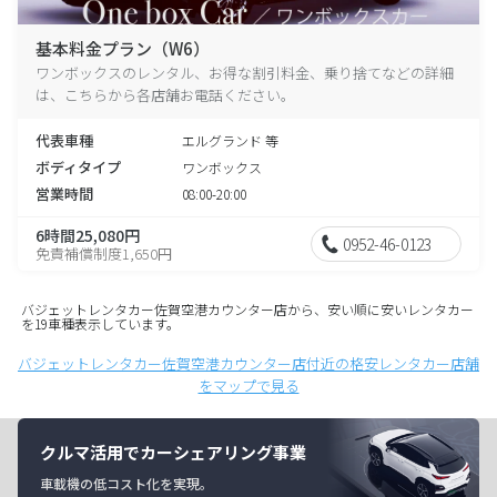
基本料金プラン（W6）
ワンボックスのレンタル、お得な割引料金、乗り捨てなどの詳細
は、こちらから各店舗お電話ください。
代表車種
エルグランド 等
ボディタイプ
ワンボックス
営業時間
08:00-20:00
6時間25,080円
0952-46-0123
免責補償制度1,650円
バジェットレンタカー佐賀空港カウンター店から、安い順に安いレンタカー
を19車種表示しています。
バジェットレンタカー佐賀空港カウンター店付近の格安レンタカー店舗
をマップで見る
クルマ活用でカーシェアリング事業
車載機の低コスト化を実現。