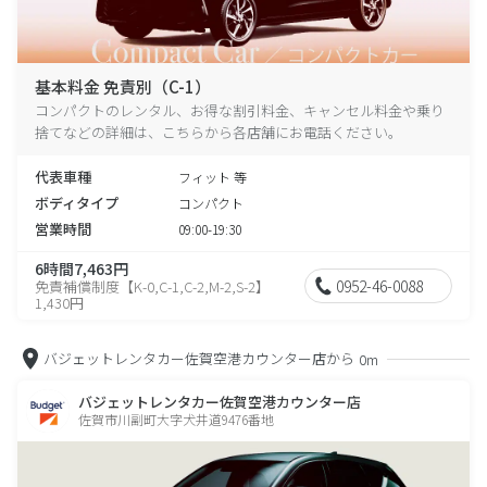
基本料金 免責別（C-1）
コンパクトのレンタル、お得な割引料金、キャンセル料金や乗り
捨てなどの詳細は、こちらから各店舗にお電話ください。
代表車種
フィット 等
ボディタイプ
コンパクト
営業時間
09:00-19:30
6時間7,463円
0952-46-0088
免責補償制度【K-0,C-1,C-2,M-2,S-2】
1,430円
バジェットレンタカー佐賀空港カウンター店から
0m
バジェットレンタカー佐賀空港カウンター店
佐賀市川副町大字犬井道9476番地