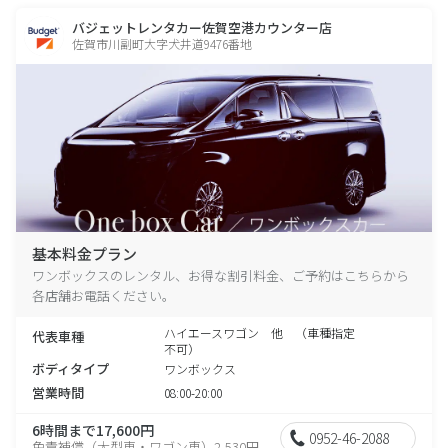
バジェットレンタカー佐賀空港カウンター店
佐賀市川副町大字犬井道9476番地
基本料金プラン
ワンボックスのレンタル、お得な割引料金、ご予約はこちらから
各店舗お電話ください。
ハイエースワゴン 他 （車種指定
代表車種
不可）
ボディタイプ
ワンボックス
営業時間
08:00-20:00
6時間まで17,600円
0952-46-2088
免責補償（大型車・ワゴン車）2,530円