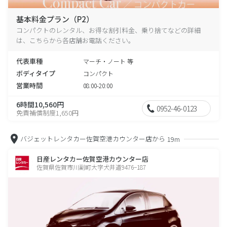
基本料金プラン（P2）
コンパクトのレンタル、お得な割引料金、乗り捨てなどの詳細
は、こちらから各店舗お電話ください。
代表車種
マーチ・ノート 等
ボディタイプ
コンパクト
営業時間
08:00-20:00
6時間10,560円
0952-46-0123
免責補償制度1,650円
バジェットレンタカー佐賀空港カウンター店から
19m
日産レンタカー佐賀空港カウンター店
佐賀県佐賀市川副町大字犬井道9476−187