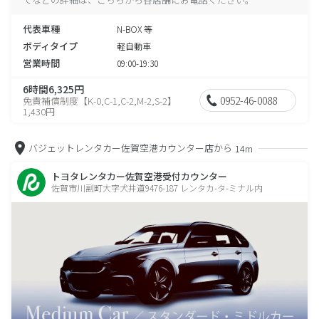
代表車種
N-BOX 等
ボディタイプ
軽自動車
営業時間
09:00-19:30
6時間6,325円
0952-46-0088
免責補償制度【K-0,C-1,C-2,M-2,S-2】
1,430円
バジェットレンタカー佐賀空港カウンター店から
14m
トヨタレンタカー佐賀空港受付カウンター
佐賀市川副町大字犬井道9476-187 レンタカ-タ-ミナル内