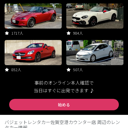
1717人
984人
852人
507人
事前のオンライン本人確認で
当日はすぐに出発できます ♪
始める
バジェットレンタカー佐賀空港カウンター店 周辺のレン
タカー情報