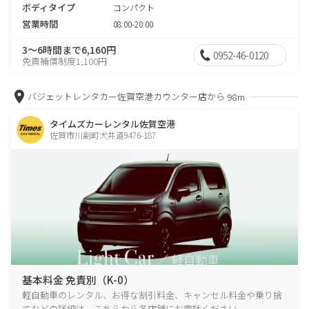
ボディタイプ
コンパクト
営業時間
08:00-20:00
3～6時間まで6,160円
0952-46-0120
免責補償制度1,100円
バジェットレンタカー佐賀空港カウンター店から
98m
タイムズカーレンタル佐賀空港
佐賀市川副町犬井道9476-187
基本料金 免責別（K-0）
軽自動車のレンタル、お得な割引料金、キャンセル料金や乗り捨
てなどの詳細は、こちらから各店舗にお電話ください。