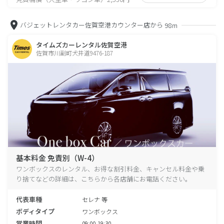
バジェットレンタカー佐賀空港カウンター店から
98m
タイムズカーレンタル佐賀空港
佐賀市川副町犬井道9476-187
基本料金 免責別（W-4）
ワンボックスのレンタル、お得な割引料金、キャンセル料金や乗
り捨てなどの詳細は、こちらから各店舗にお電話ください。
代表車種
セレナ 等
ボディタイプ
ワンボックス
営業時間
09:00-19:30