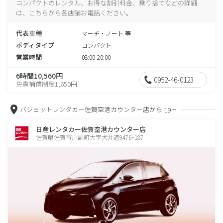
コンパクトのレンタル、お得な割引料金、乗り捨てなどの詳細
は、こちらから各店舗お電話ください。
代表車種
マーチ・ノート 等
ボディタイプ
コンパクト
営業時間
08:00-20:00
6時間10,560円
0952-46-0123
免責補償制度1,650円
バジェットレンタカー佐賀空港カウンター店から
19m
日産レンタカー佐賀空港カウンター店
佐賀県佐賀市川副町大字犬井道9476−187