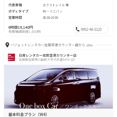
代表車種
エクストレイル 等
ボディタイプ
RV・ミニバン
営業時間
08:00-20:00
6時間19,140円
0952-46-0123
免責補償制度1,650円
バジェットレンタカー佐賀空港カウンター店から
19m
日産レンタカー佐賀空港カウンター店
佐賀県佐賀市川副町大字犬井道9476−187
基本料金プラン（W4）