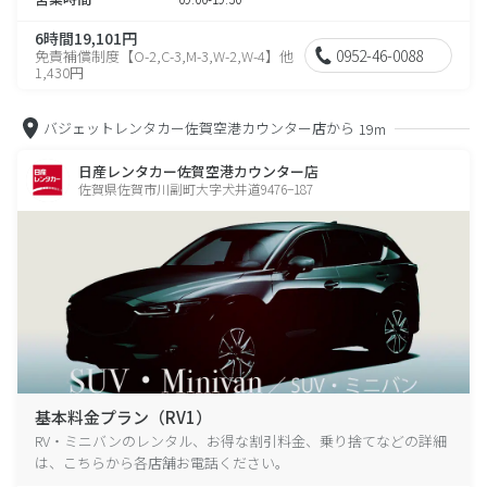
6時間19,101円
0952-46-0088
免責補償制度【O-2,C-3,M-3,W-2,W-4】他
1,430円
バジェットレンタカー佐賀空港カウンター店から
19m
日産レンタカー佐賀空港カウンター店
佐賀県佐賀市川副町大字犬井道9476−187
基本料金プラン（RV1）
RV・ミニバンのレンタル、お得な割引料金、乗り捨てなどの詳細
は、こちらから各店舗お電話ください。