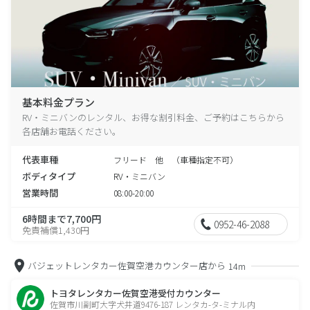
基本料金プラン
RV・ミニバンのレンタル、お得な割引料金、ご予約はこちらから
各店舗お電話ください。
代表車種
フリード 他 （車種指定不可）
ボディタイプ
RV・ミニバン
営業時間
08:00-20:00
6時間まで7,700円
0952-46-2088
免責補償1,430円
バジェットレンタカー佐賀空港カウンター店から
14m
トヨタレンタカー佐賀空港受付カウンター
佐賀市川副町大字犬井道9476-187 レンタカ-タ-ミナル内