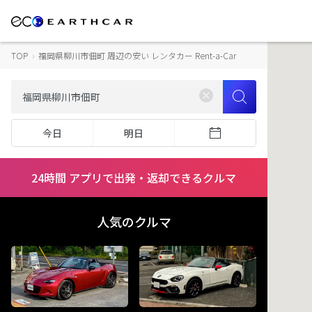
TOP
›
福岡県柳川市佃町 周辺の安い レンタカー Rent-a-Car
今日
明日
24時間 アプリで出発・返却できるクルマ
人気のクルマ