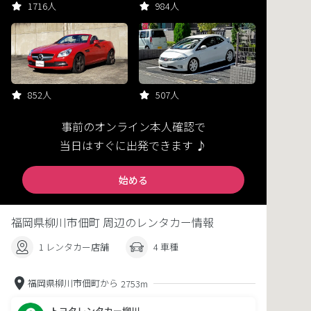
1716人
984人
852人
507人
事前のオンライン本人確認で
当日はすぐに出発できます ♪
始める
福岡県柳川市佃町 周辺のレンタカー情報
1 レンタカー店舗
4 車種
福岡県柳川市佃町から
2753m
トヨタレンタカー柳川