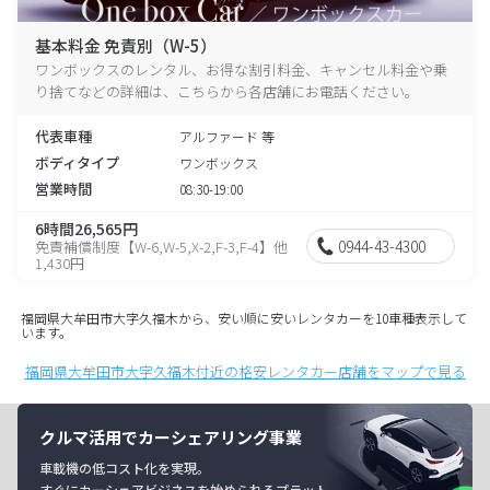
基本料金 免責別（W-5）
ワンボックスのレンタル、お得な割引料金、キャンセル料金や乗
り捨てなどの詳細は、こちらから各店舗にお電話ください。
代表車種
アルファード 等
ボディタイプ
ワンボックス
営業時間
08:30-19:00
6時間26,565円
0944-43-4300
免責補償制度【W-6,W-5,X-2,F-3,F-4】他
1,430円
福岡県大牟田市大字久福木から、安い順に安いレンタカーを10車種表示して
います。
福岡県大牟田市大字久福木付近の格安レンタカー店舗をマップで見る
クルマ活用でカーシェアリング事業
車載機の低コスト化を実現。
すぐにカーシェアビジネスを始められるプラット