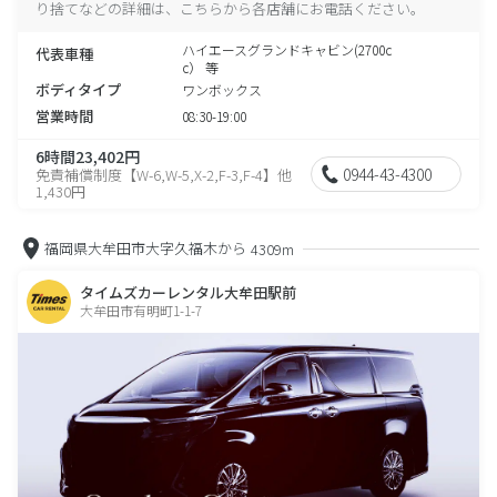
り捨てなどの詳細は、こちらから各店舗にお電話ください。
ハイエースグランドキャビン(2700c
代表車種
c） 等
ボディタイプ
ワンボックス
営業時間
08:30-19:00
6時間23,402円
0944-43-4300
免責補償制度【W-6,W-5,X-2,F-3,F-4】他
1,430円
福岡県大牟田市大字久福木から
4309m
タイムズカーレンタル大牟田駅前
大牟田市有明町1-1-7