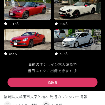
1717人
985人
853人
507人
事前のオンライン本人確認で
当日はすぐに出発できます ♪
始める
福岡県大牟田市大字久福木 周辺のレンタカー情報
1 レンタカー店舗
10 車種