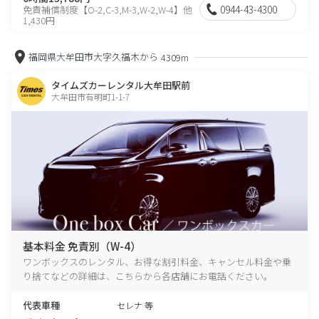
0944-43-4300
免責補償制度【O-2,C-3,M-3,W-2,W-4】他
1,430円
福岡県大牟田市大字久福木から
4309m
タイムズカーレンタル大牟田駅前
大牟田市有明町1-1-7
基本料金 免責別（W-4）
ワンボックスのレンタル、お得な割引料金、キャンセル料金や乗
り捨てなどの詳細は、こちらから各店舗にお電話ください。
代表車種
セレナ 等