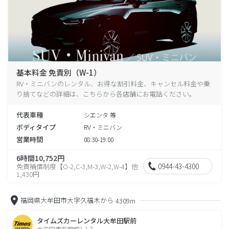
基本料金 免責別（W-1）
RV・ミニバンのレンタル、お得な割引料金、キャンセル料金や乗
り捨てなどの詳細は、こちらから各店舗にお電話ください。
代表車種
シエンタ 等
ボディタイプ
RV・ミニバン
営業時間
08:30-19:00
6時間10,752円
0944-43-4300
免責補償制度【O-2,C-3,M-3,W-2,W-4】他
1,430円
福岡県大牟田市大字久福木から
4309m
タイムズカーレンタル大牟田駅前
大牟田市有明町1-1-7