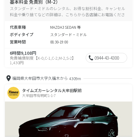
基本料金 免責別（M-2）
スタンダード・ミドルのレンタル、お得な割引料金、キャンセル
料金や乗り捨てなどの詳細は、こちらから各店舗にお電話くださ
い。
代表車種
MAZDA3 SEDAN 等
ボディタイプ
スタンダード・ミドル
営業時間
08:30-19:00
6時間9,108円
0944-43-4300
免責補償制度【K-0,C-1,C-2,M-2,S-2】
1,430円
福岡県大牟田市大字久福木から
4309m
タイムズカーレンタル大牟田駅前
大牟田市有明町1-1-7