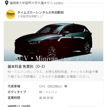
福岡県大牟田市大字久福木から
4309m
タイムズカーレンタル大牟田駅前
大牟田市有明町1-1-7
基本料金 免責別（O-3）
RV・ミニバンのレンタル、お得な割引料金、キャンセル料金や乗
り捨てなどの詳細は、こちらから各店舗にお電話ください。
代表車種
CX-5 （DE2200cc） 等
ボディタイプ
RV・ミニバン
営業時間
08:30-19:00
6時間13,788円