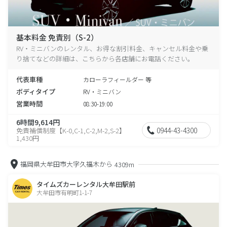
基本料金 免責別（S-2）
RV・ミニバンのレンタル、お得な割引料金、キャンセル料金や乗
り捨てなどの詳細は、こちらから各店舗にお電話ください。
代表車種
カローラフィールダー 等
ボディタイプ
RV・ミニバン
営業時間
08:30-19:00
6時間9,614円
0944-43-4300
免責補償制度【K-0,C-1,C-2,M-2,S-2】
1,430円
福岡県大牟田市大字久福木から
4309m
タイムズカーレンタル大牟田駅前
大牟田市有明町1-1-7