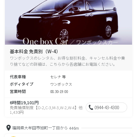
基本料金 免責別（W-4）
ワンボックスのレンタル、お得な割引料金、キャンセル料金や乗
り捨てなどの詳細は、こちらから各店舗にお電話ください。
代表車種
セレナ 等
ボディタイプ
ワンボックス
営業時間
08:30-19:00
6時間19,101円
0944-43-4300
免責補償制度【O-2,C-3,M-3,W-2,W-4】他
1,430円
福岡県大牟田市旭町一丁目から
446m