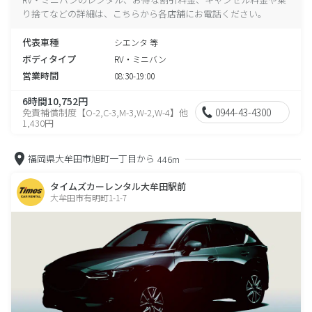
り捨てなどの詳細は、こちらから各店舗にお電話ください。
代表車種
シエンタ 等
ボディタイプ
RV・ミニバン
営業時間
08:30-19:00
6時間10,752円
0944-43-4300
免責補償制度【O-2,C-3,M-3,W-2,W-4】他
1,430円
福岡県大牟田市旭町一丁目から
446m
タイムズカーレンタル大牟田駅前
大牟田市有明町1-1-7