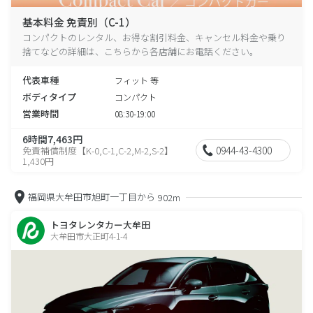
基本料金 免責別（C-1）
コンパクトのレンタル、お得な割引料金、キャンセル料金や乗り
捨てなどの詳細は、こちらから各店舗にお電話ください。
代表車種
フィット 等
ボディタイプ
コンパクト
営業時間
08:30-19:00
6時間7,463円
0944-43-4300
免責補償制度【K-0,C-1,C-2,M-2,S-2】
1,430円
福岡県大牟田市旭町一丁目から
902m
トヨタレンタカー大牟田
大牟田市大正町4-1-4