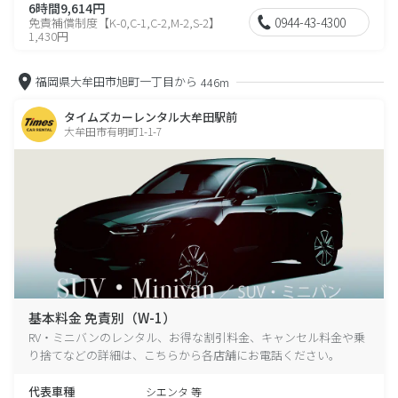
6時間9,614円
0944-43-4300
免責補償制度【K-0,C-1,C-2,M-2,S-2】
1,430円
福岡県大牟田市旭町一丁目から
446m
タイムズカーレンタル大牟田駅前
大牟田市有明町1-1-7
基本料金 免責別（W-1）
RV・ミニバンのレンタル、お得な割引料金、キャンセル料金や乗
り捨てなどの詳細は、こちらから各店舗にお電話ください。
代表車種
シエンタ 等