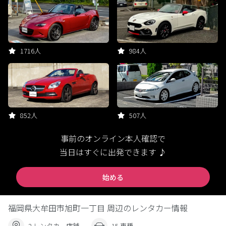
1716人
984人
852人
507人
事前のオンライン本人確認で
当日はすぐに出発できます ♪
始める
福岡県大牟田市旭町一丁目 周辺のレンタカー情報
2 レンタカー店舗
15 車種