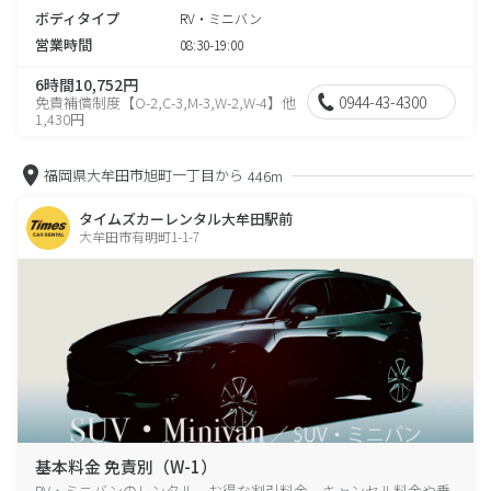
ボディタイプ
RV・ミニバン
営業時間
08:30-19:00
6時間10,752円
0944-43-4300
免責補償制度【O-2,C-3,M-3,W-2,W-4】他
1,430円
福岡県大牟田市旭町一丁目から
446m
タイムズカーレンタル大牟田駅前
大牟田市有明町1-1-7
基本料金 免責別（W-1）
RV・ミニバンのレンタル、お得な割引料金、キャンセル料金や乗