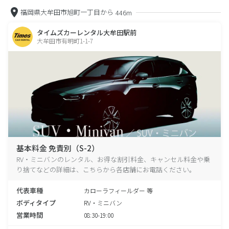
福岡県大牟田市旭町一丁目から
446m
タイムズカーレンタル大牟田駅前
大牟田市有明町1-1-7
基本料金 免責別（S-2）
RV・ミニバンのレンタル、お得な割引料金、キャンセル料金や乗
り捨てなどの詳細は、こちらから各店舗にお電話ください。
代表車種
カローラフィールダー 等
ボディタイプ
RV・ミニバン
営業時間
08:30-19:00