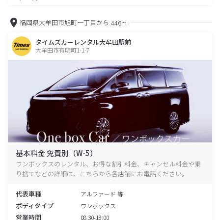
福岡県大牟田市旭町一丁目から
446m
タイムズカーレンタル大牟田駅前
大牟田市有明町1-1-7
基本料金 免責別（W-5）
ワンボックスのレンタル、お得な割引料金、キャンセル料金や乗
り捨てなどの詳細は、こちらから各店舗にお電話ください。
代表車種
アルファード 等
ボディタイプ
ワンボックス
営業時間
08:30-19:00