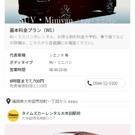
基本料金プラン（W1）
RV・ミニバンのレンタル、お得な割引料金や予約、乗り捨てなど
の詳細は、こちらから各店舗にお電話ください。
代表車種
シエンタ 等
ボディタイプ
RV・ミニバン
営業時間
08:00-20:00
6時間まで7,700円
0944-52-0100
免責補償制度1,100円
福岡県大牟田市旭町一丁目から
446m
タイムズカーレンタル大牟田駅前
大牟田市有明町1-1-7