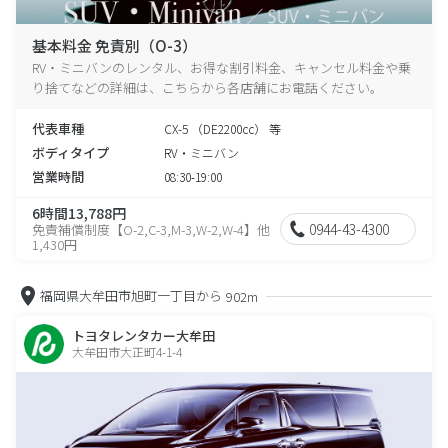
基本料金 免責別（O-3）
RV・ミニバンのレンタル、お得な割引料金、キャンセル料金や乗
り捨てなどの詳細は、こちらから各店舗にお電話ください。
代表車種
CX-5 （DE2200cc） 等
ボディタイプ
RV・ミニバン
営業時間
08:30-19:00
6時間13,788円
0944-43-4300
免責補償制度【O-2,C-3,M-3,W-2,W-4】他
1,430円
福岡県大牟田市旭町一丁目から
902m
トヨタレンタカー大牟田
大牟田市大正町4-1-4