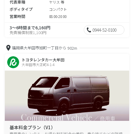
代表車種
ヤリス 等
ボディタイプ
コンパクト
営業時間
08:00-20:00
3～6時間まで6,160円
0944-52-0100
免責補償制度1,100円
福岡県大牟田市旭町一丁目から
902m
トヨタレンタカー大牟田
大牟田市大正町4-1-4
基本料金プラン（V1）
商用車のレンタル、お得な割引料金や予約、乗り捨てなどの詳細