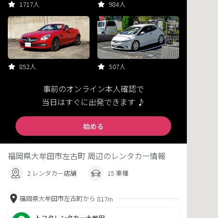
1717人
984人
852人
507人
事前のオンライン本人確認で
当日はすぐに出発できます ♪
始める
福岡県大牟田市左古町 周辺のレンタカー情報
2 レンタカー店舗
15 車種
福岡県大牟田市左古町から
817m
トヨタレンタカー大牟田