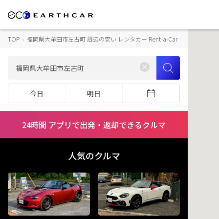
TOP
›
福岡県大牟田市左古町 周辺の安い レンタカー Rent-a-Car
今日
明日
24時間 アプリで出発・返却できるクルマ
人気のクルマ