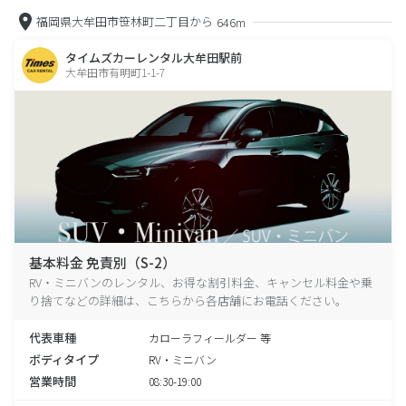
福岡県大牟田市笹林町二丁目から
646m
タイムズカーレンタル大牟田駅前
大牟田市有明町1-1-7
基本料金 免責別（S-2）
RV・ミニバンのレンタル、お得な割引料金、キャンセル料金や乗
り捨てなどの詳細は、こちらから各店舗にお電話ください。
代表車種
カローラフィールダー 等
ボディタイプ
RV・ミニバン
営業時間
08:30-19:00