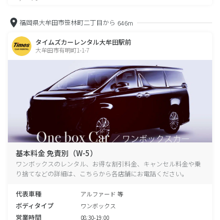
福岡県大牟田市笹林町二丁目から
646m
タイムズカーレンタル大牟田駅前
大牟田市有明町1-1-7
基本料金 免責別（W-5）
ワンボックスのレンタル、お得な割引料金、キャンセル料金や乗
り捨てなどの詳細は、こちらから各店舗にお電話ください。
代表車種
アルファード 等
ボディタイプ
ワンボックス
営業時間
08:30-19:00