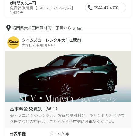
6時間9,614円
0944-43-4300
免責補償制度【K-0,C-1,C-2,M-2,S-2】
1,430円
福岡県大牟田市笹林町二丁目から
646m
タイムズカーレンタル大牟田駅前
大牟田市有明町1-1-7
基本料金 免責別（W-1）
RV・ミニバンのレンタル、お得な割引料金、キャンセル料金や乗
り捨てなどの詳細は、こちらから各店舗にお電話ください。
代表車種
シエンタ 等