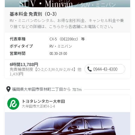
基本料金 免責別（O-3）
RV・ミニバンのレンタル、お得な割引料金、キャンセル料金や乗
り捨てなどの詳細は、こちらから各店舗にお電話ください。
代表車種
CX-5 （DE2200cc） 等
ボディタイプ
RV・ミニバン
営業時間
08:30-19:00
6時間13,788円
0944-43-4300
免責補償制度【O-2,C-3,M-3,W-2,W-4】他
1,430円
福岡県大牟田市笹林町二丁目から
787m
トヨタレンタカー大牟田
大牟田市大正町4-1-4