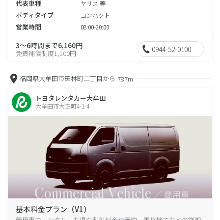
代表車種
ヤリス 等
ボディタイプ
コンパクト
営業時間
08:00-20:00
3～6時間まで6,160円
0944-52-0100
免責補償制度1,100円
福岡県大牟田市笹林町二丁目から
787m
トヨタレンタカー大牟田
大牟田市大正町4-1-4
基本料金プラン（V1）
商用車のレンタル、お得な割引料金や予約、乗り捨てなどの詳細