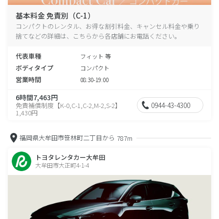
基本料金 免責別（C-1）
コンパクトのレンタル、お得な割引料金、キャンセル料金や乗り
捨てなどの詳細は、こちらから各店舗にお電話ください。
代表車種
フィット 等
ボディタイプ
コンパクト
営業時間
08:30-19:00
6時間7,463円
0944-43-4300
免責補償制度【K-0,C-1,C-2,M-2,S-2】
1,430円
福岡県大牟田市笹林町二丁目から
787m
トヨタレンタカー大牟田
大牟田市大正町4-1-4