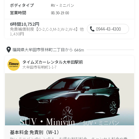
ボディタイプ
RV・ミニバン
営業時間
08:30-19:00
6時間10,752円
0944-43-4300
免責補償制度【O-2,C-3,M-3,W-2,W-4】他
1,430円
福岡県大牟田市笹林町二丁目から
646m
タイムズカーレンタル大牟田駅前
大牟田市有明町1-1-7
基本料金 免責別（W-1）
RV・ミニバンのレンタル、お得な割引料金、キャンセル料金や乗