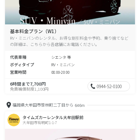
基本料金プラン（W1）
RV・ミニバンのレンタル、お得な割引料金や予約、乗り捨てなど
の詳細は、こちらから各店舗にお電話ください。
代表車種
シエンタ 等
ボディタイプ
RV・ミニバン
営業時間
08:00-20:00
6時間まで7,700円
0944-52-0100
免責補償制度1,100円
福岡県大牟田市笹林町二丁目から
646m
タイムズカーレンタル大牟田駅前
大牟田市有明町1-1-7