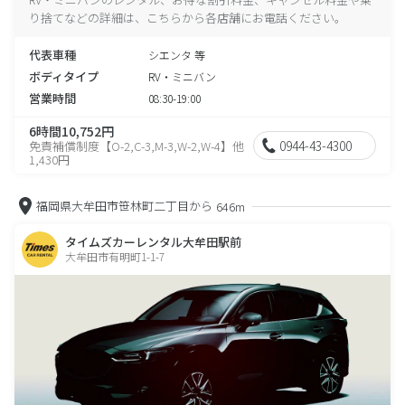
り捨てなどの詳細は、こちらから各店舗にお電話ください。
代表車種
シエンタ 等
ボディタイプ
RV・ミニバン
営業時間
08:30-19:00
6時間10,752円
0944-43-4300
免責補償制度【O-2,C-3,M-3,W-2,W-4】他
1,430円
福岡県大牟田市笹林町二丁目から
646m
タイムズカーレンタル大牟田駅前
大牟田市有明町1-1-7