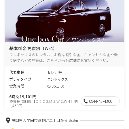
基本料金 免責別（W-4）
ワンボックスのレンタル、お得な割引料金、キャンセル料金や乗
り捨てなどの詳細は、こちらから各店舗にお電話ください。
代表車種
セレナ 等
ボディタイプ
ワンボックス
営業時間
08:30-19:00
6時間19,101円
0944-43-4300
免責補償制度【O-2,C-3,M-3,W-2,W-4】他
1,430円
福岡県大牟田市笹林町二丁目から
646m