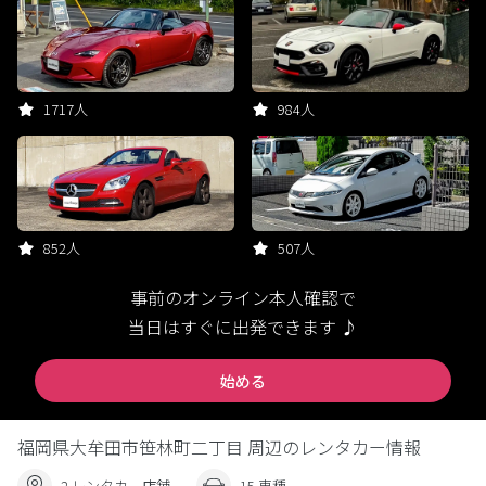
1717人
984人
852人
507人
事前のオンライン本人確認で
当日はすぐに出発できます ♪
始める
福岡県大牟田市笹林町二丁目 周辺のレンタカー情報
2 レンタカー店舗
15 車種