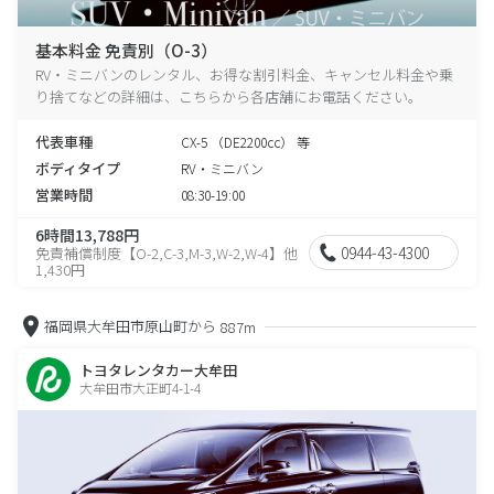
基本料金 免責別（O-3）
RV・ミニバンのレンタル、お得な割引料金、キャンセル料金や乗
り捨てなどの詳細は、こちらから各店舗にお電話ください。
代表車種
CX-5 （DE2200cc） 等
ボディタイプ
RV・ミニバン
営業時間
08:30-19:00
6時間13,788円
0944-43-4300
免責補償制度【O-2,C-3,M-3,W-2,W-4】他
1,430円
福岡県大牟田市原山町から
887m
トヨタレンタカー大牟田
大牟田市大正町4-1-4