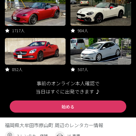
1717人
984人
852人
507人
事前のオンライン本人確認で
当日はすぐに出発できます ♪
始める
福岡県大牟田市原山町 周辺のレンタカー情報
2 レンタカー店舗
15 車種