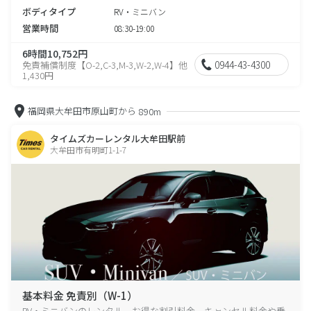
ボディタイプ
RV・ミニバン
営業時間
08:30-19:00
6時間10,752円
0944-43-4300
免責補償制度【O-2,C-3,M-3,W-2,W-4】他
1,430円
福岡県大牟田市原山町から
890m
タイムズカーレンタル大牟田駅前
大牟田市有明町1-1-7
基本料金 免責別（W-1）
RV・ミニバンのレンタル、お得な割引料金、キャンセル料金や乗