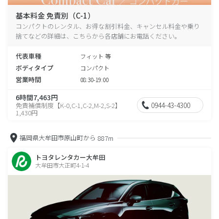
基本料金 免責別（C-1）
コンパクトのレンタル、お得な割引料金、キャンセル料金や乗り
捨てなどの詳細は、こちらから各店舗にお電話ください。
代表車種
フィット 等
ボディタイプ
コンパクト
営業時間
08:30-19:00
6時間7,463円
0944-43-4300
免責補償制度【K-0,C-1,C-2,M-2,S-2】
1,430円
福岡県大牟田市原山町から
887m
トヨタレンタカー大牟田
大牟田市大正町4-1-4