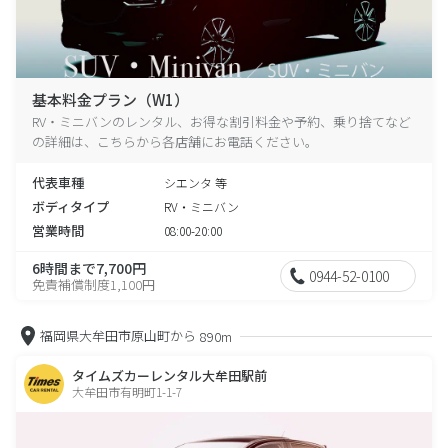
基本料金プラン（W1）
RV・ミニバンのレンタル、お得な割引料金や予約、乗り捨てなど
の詳細は、こちらから各店舗にお電話ください。
代表車種
シエンタ 等
ボディタイプ
RV・ミニバン
営業時間
08:00-20:00
6時間まで7,700円
0944-52-0100
免責補償制度1,100円
福岡県大牟田市原山町から
890m
タイムズカーレンタル大牟田駅前
大牟田市有明町1-1-7