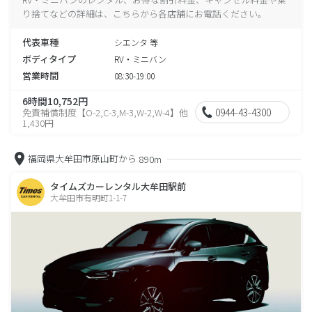
り捨てなどの詳細は、こちらから各店舗にお電話ください。
代表車種
シエンタ 等
ボディタイプ
RV・ミニバン
営業時間
08:30-19:00
6時間10,752円
0944-43-4300
免責補償制度【O-2,C-3,M-3,W-2,W-4】他
1,430円
福岡県大牟田市原山町から
890m
タイムズカーレンタル大牟田駅前
大牟田市有明町1-1-7