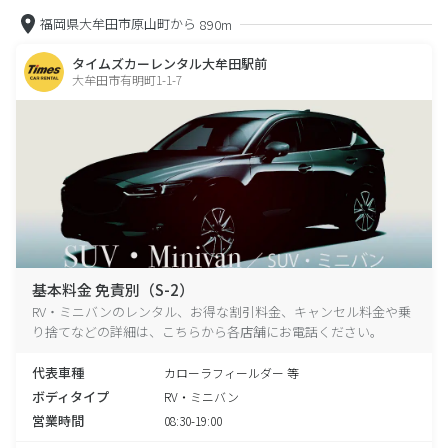
福岡県大牟田市原山町から
890m
タイムズカーレンタル大牟田駅前
大牟田市有明町1-1-7
基本料金 免責別（S-2）
RV・ミニバンのレンタル、お得な割引料金、キャンセル料金や乗
り捨てなどの詳細は、こちらから各店舗にお電話ください。
代表車種
カローラフィールダー 等
ボディタイプ
RV・ミニバン
営業時間
08:30-19:00