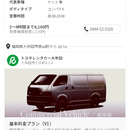
代表車種
ヤリス 等
ボディタイプ
コンパクト
営業時間
08:00-20:00
3～6時間まで6,160円
0944-52-0100
免責補償制度1,100円
福岡県大牟田市原山町から
887m
トヨタレンタカー大牟田
大牟田市大正町4-1-4
基本料金プラン（V1）
商用車のレンタル、お得な割引料金や予約、乗り捨てなどの詳細