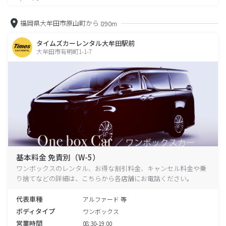
福岡県大牟田市原山町から
890m
タイムズカーレンタル大牟田駅前
大牟田市有明町1-1-7
基本料金 免責別（W-5）
ワンボックスのレンタル、お得な割引料金、キャンセル料金や乗
り捨てなどの詳細は、こちらから各店舗にお電話ください。
代表車種
アルファード 等
ボディタイプ
ワンボックス
営業時間
08:30-19:00