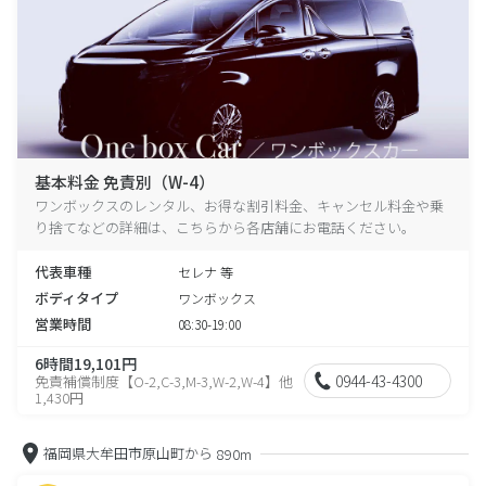
基本料金 免責別（W-4）
ワンボックスのレンタル、お得な割引料金、キャンセル料金や乗
り捨てなどの詳細は、こちらから各店舗にお電話ください。
代表車種
セレナ 等
ボディタイプ
ワンボックス
営業時間
08:30-19:00
6時間19,101円
0944-43-4300
免責補償制度【O-2,C-3,M-3,W-2,W-4】他
1,430円
福岡県大牟田市原山町から
890m