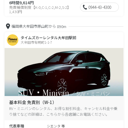
6時間9,614円
0944-43-4300
免責補償制度【K-0,C-1,C-2,M-2,S-2】
1,430円
福岡県大牟田市原山町から
890m
タイムズカーレンタル大牟田駅前
大牟田市有明町1-1-7
基本料金 免責別（W-1）
RV・ミニバンのレンタル、お得な割引料金、キャンセル料金や乗
り捨てなどの詳細は、こちらから各店舗にお電話ください。
代表車種
シエンタ 等