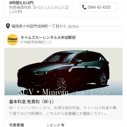
6時間9,614円
0944-43-4300
免責補償制度【K-0,C-1,C-2,M-2,S-2】
1,430円
福岡県大牟田市加納町一丁目から
2875m
タイムズカーレンタル大牟田駅前
大牟田市有明町1-1-7
基本料金 免責別（W-1）
RV・ミニバンのレンタル、お得な割引料金、キャンセル料金や乗
り捨てなどの詳細は、こちらから各店舗にお電話ください。
代表車種
シエンタ 等