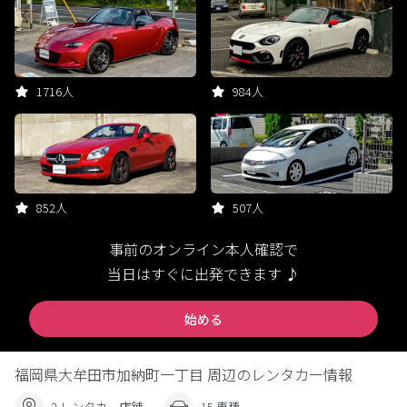
1716人
984人
852人
507人
事前のオンライン本人確認で
当日はすぐに出発できます ♪
始める
福岡県大牟田市加納町一丁目 周辺のレンタカー情報
2 レンタカー店舗
15 車種