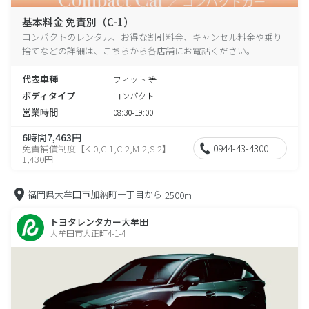
基本料金 免責別（C-1）
コンパクトのレンタル、お得な割引料金、キャンセル料金や乗り
捨てなどの詳細は、こちらから各店舗にお電話ください。
代表車種
フィット 等
ボディタイプ
コンパクト
営業時間
08:30-19:00
6時間7,463円
0944-43-4300
免責補償制度【K-0,C-1,C-2,M-2,S-2】
1,430円
福岡県大牟田市加納町一丁目から
2500m
トヨタレンタカー大牟田
大牟田市大正町4-1-4