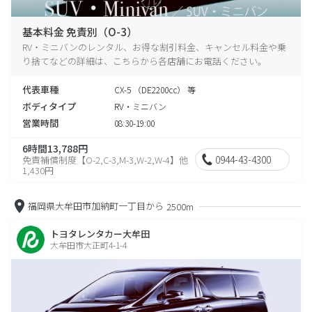
基本料金 免責別（O-3）
RV・ミニバンのレンタル、お得な割引料金、キャンセル料金や乗
り捨てなどの詳細は、こちらから各店舗にお電話ください。
代表車種
CX-5 （DE2200cc） 等
ボディタイプ
RV・ミニバン
営業時間
08:30-19:00
6時間13,788円
0944-43-4300
免責補償制度【O-2,C-3,M-3,W-2,W-4】他
1,430円
福岡県大牟田市加納町一丁目から
2500m
トヨタレンタカー大牟田
大牟田市大正町4-1-4