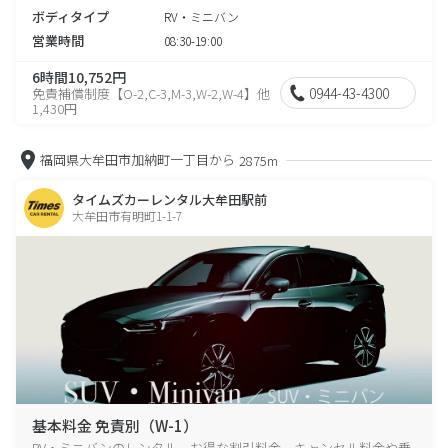
ボディタイプ
RV・ミニバン
営業時間
08:30-19:00
6時間10,752円
0944-43-4300
免責補償制度【O-2,C-3,M-3,W-2,W-4】他
1,430円
福岡県大牟田市加納町一丁目から
2875m
タイムズカーレンタル大牟田駅前
大牟田市有明町1-1-7
基本料金 免責別（W-1）
RV・ミニバンのレンタル、お得な割引料金、キャンセル料金や乗