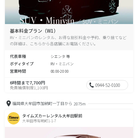
基本料金プラン（W1）
RV・ミニバンのレンタル、お得な割引料金や予約、乗り捨てなど
の詳細は、こちらから各店舗にお電話ください。
代表車種
シエンタ 等
ボディタイプ
RV・ミニバン
営業時間
08:00-20:00
6時間まで7,700円
0944-52-0100
免責補償制度1,100円
福岡県大牟田市加納町一丁目から
2875m
タイムズカーレンタル大牟田駅前
大牟田市有明町1-1-7