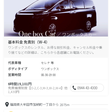
基本料金 免責別（W-4）
ワンボックスのレンタル、お得な割引料金、キャンセル料金や乗
り捨てなどの詳細は、こちらから各店舗にお電話ください。
代表車種
セレナ 等
ボディタイプ
ワンボックス
営業時間
08:30-19:00
6時間19,101円
0944-43-4300
免責補償制度【O-2,C-3,M-3,W-2,W-4】他
1,430円
福岡県大牟田市加納町一丁目から
2875m