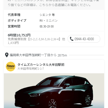
り捨てなどの詳細は、こちらから各店舗にお電話ください。
代表車種
シエンタ 等
ボディタイプ
RV・ミニバン
営業時間
08:30-19:00
6時間10,752円
0944-43-4300
免責補償制度【O-2,C-3,M-3,W-2,W-4】他
1,430円
福岡県大牟田市加納町一丁目から
2875m
タイムズカーレンタル大牟田駅前
大牟田市有明町1-1-7