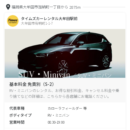
福岡県大牟田市加納町一丁目から
2875m
タイムズカーレンタル大牟田駅前
大牟田市有明町1-1-7
基本料金 免責別（S-2）
RV・ミニバンのレンタル、お得な割引料金、キャンセル料金や乗
り捨てなどの詳細は、こちらから各店舗にお電話ください。
代表車種
カローラフィールダー 等
ボディタイプ
RV・ミニバン
営業時間
08:30-19:00