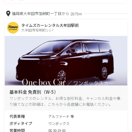
福岡県大牟田市加納町一丁目から
2875m
タイムズカーレンタル大牟田駅前
大牟田市有明町1-1-7
基本料金 免責別（W-5）
ワンボックスのレンタル、お得な割引料金、キャンセル料金や乗
り捨てなどの詳細は、こちらから各店舗にお電話ください。
代表車種
アルファード 等
ボディタイプ
ワンボックス
営業時間
08:30-19:00