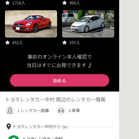
1716人
984人
852人
507人
事前のオンライン本人確認で
当日はすぐに出発できます ♪
始める
トヨタレンタカー中村 周辺のレンタカー情報
1 レンタカー店舗
6 車種
トヨタレンタカー中村から
0m
トヨタレンタカー中村