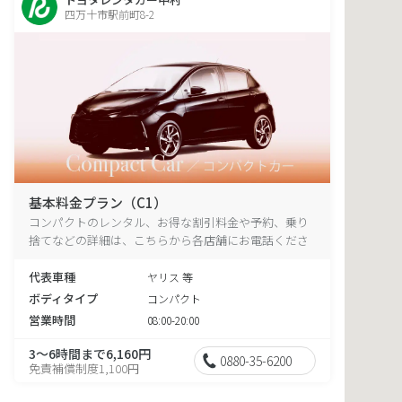
四万十市駅前町8-2
基本料金プラン（C1）
コンパクトのレンタル、お得な割引料金や予約、乗り
捨てなどの詳細は、こちらから各店舗にお電話くださ
い。
代表車種
ヤリス 等
ボディタイプ
コンパクト
営業時間
08:00-20:00
3～6時間まで6,160円
0880-35-6200
免責補償制度1,100円