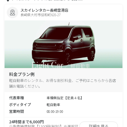
スカイレンタカー長崎空港店
長崎県大村市協和町628-27
料金プラン例
軽自動車のレンタル、お得な割引料金、ご予約はこちらから各店
舗お電話ください。
代表車種
車種無指定【定員４名】
ボディタイプ
軽自動車
営業時間
08:00-19:00
24時間まで6,000円
詳細を見る
☆免責補償制度【1300円(税別)】※選択可