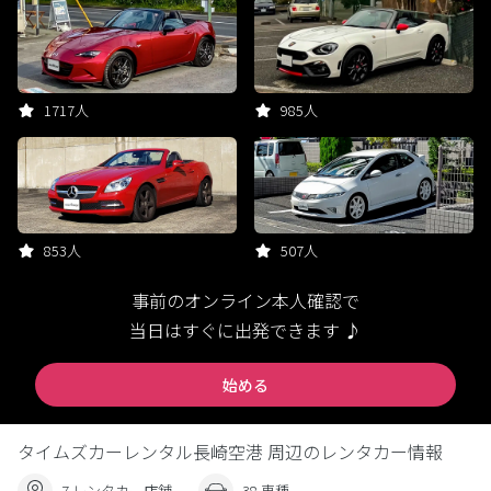
1717人
985人
853人
507人
事前のオンライン本人確認で
当日はすぐに出発できます ♪
始める
タイムズカーレンタル長崎空港 周辺のレンタカー情報
7 レンタカー店舗
38 車種