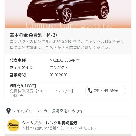
基本料金 免責別（M-2）
コンパクトのレンタル、お得な割引料金、キャンセル料金や乗り
捨てなどの詳細は、こちらから各店舗にお電話ください。
代表車種
MAZDA3 SEDAN 等
ボディタイプ
コンパクト
営業時間
08:00-20:00
6時間9,108円
0957-49-5656
免責補償制度【K-0,C-1,C-2,M-2,S-2】
1,430円
タイムズカーレンタル長崎空港から
0m
タイムズカーレンタル長崎空港
大村市森園町663番地3（サンスパおおむら内）