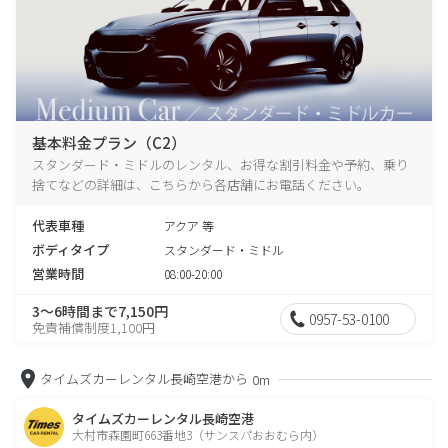
基本料金プラン（C2）
スタンダード・ミドルのレンタル、お得な割引料金や予約、乗り
捨てなどの詳細は、こちらから各店舗にお電話ください。
代表車種
アクア 等
ボディタイプ
スタンダード・ミドル
営業時間
08:00-20:00
3～6時間まで7,150円
0957-53-0100
免責補償制度1,100円
タイムズカーレンタル長崎空港から
0m
タイムズカーレンタル長崎空港
大村市森園町663番地3（サンスパおおむら内）