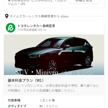
★免責補償制度【1300円(税別)】×日数分
が込み！0円
タイムズカーレンタル長崎空港から
454m
トヨタレンタカー長崎空港
大村市古賀島町300-10
基本料金プラン（W1）
RV・ミニバンのレンタル、お得な割引料金や予約、乗り捨てなど
の詳細は、こちらから各店舗にお電話ください。
代表車種
シエンタ 等
ボディタイプ
RV・ミニバン