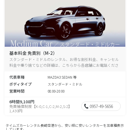
基本料金 免責別（M-2）
スタンダード・ミドルのレンタル、お得な割引料金、キャンセル
料金や乗り捨てなどの詳細は、こちらから各店舗にお電話くださ
い。
代表車種
MAZDA3 SEDAN 等
ボディタイプ
スタンダード・ミドル
営業時間
08:00-20:00
6時間9,108円
0957-49-5656
免責補償制度【K-0,C-1,C-2,M-2,S-2】
1,430円
タイムズカーレンタル長崎空港から、安い順に安いレンタカーを38車種表示
しています。