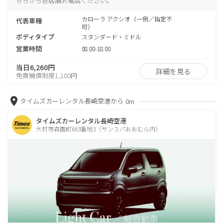
ちらから各店舗お電話ください。
カローラ アクシオ（一例／指定不
代表車種
可）
ボディタイプ
スタンダード・ミドル
営業時間
08:00-18:00
当日6,260円
詳細を見る
免責補償制度1,100円
タイムズカーレンタル長崎空港から
0m
タイムズカーレンタル長崎空港
大村市森園町663番地3（サンスパおおむら内）