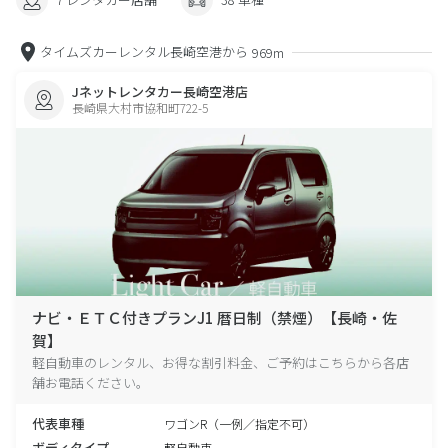
タイムズカーレンタル長崎空港から
969m
Jネットレンタカー長崎空港店
長崎県大村市協和町722-5
ナビ・ＥＴＣ付きプランJ1 暦日制（禁煙）【長崎・佐
賀】
軽自動車のレンタル、お得な割引料金、ご予約はこちらから各店
舗お電話ください。
代表車種
ワゴンR（一例／指定不可）
ボディタイプ
軽自動車