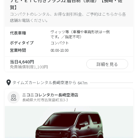
ナビ・ＥＴＣ付きプランJ2 暦日制（禁煙）【長崎・佐
賀】
コンパクトのレンタル、お得な割引料金、ご予約はこちらから各
店舗お電話ください。
ヴィッツ等（車種や車両形状は一例
代表車種
です。／指定不可）
ボディタイプ
コンパクト
営業時間
08:00-18:00
当日4,640円
詳細を見る
免責補償制度1,100円
タイムズカーレンタル長崎空港から
647m
ニコニコレンタカー長崎空港店
長崎県大村市古賀島町383-3