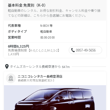
基本料金 免責別（K-0）
軽自動車のレンタル、お得な割引料金、キャンセル料金や乗り捨
てなどの詳細は、こちらから各店舗にお電話ください。
代表車種
N-BOX 等
ボディタイプ
軽自動車
営業時間
08:00-20:00
6時間6,325円
0957-49-5656
免責補償制度【K-0,C-1,C-2,M-2,S-2】
1,430円
タイムズカーレンタル長崎空港から
647m
ニコニコレンタカー長崎空港店
長崎県大村市古賀島町383-3